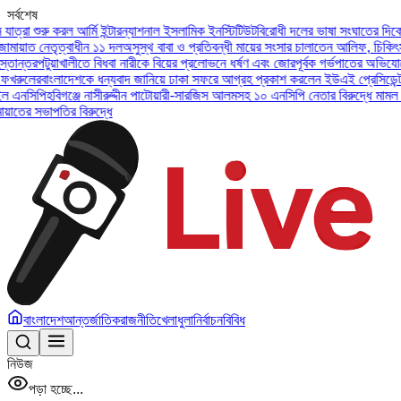
সর্বশেষ
 আর্মি ইন্টারন্যাশনাল ইসলামিক ইনস্টিটিউট
বিরোধী দলের ভাষা সংঘাতের দিকে না যাওয়ার আহ
বাধীন ১১ দল
অসুস্থ বাবা ও প্রতিবন্ধী মায়ের সংসার চালাতেন আলিফ, চিকিৎসা ও ক্ষতিপূরণ
ালীতে বিধবা নারীকে বিয়ের প্রলোভনে ধর্ষণ এবং জোরপূর্বক গর্ভপাতের অভিযোগে উপজেলা জাম
দেশকে ধন্যবাদ জানিয়ে ঢাকা সফরে আগ্রহ প্রকাশ করলেন ইউএই প্রেসিডেন্ট
জুলাই সনদ বাস
্জে নাসীরুদ্দীন পাটোয়ারী-সারজিস আলমসহ ১০ এনসিপি নেতার বিরুদ্ধে মামল।
যশোরে গ্রেপ্তা
বিরুদ্ধে
বাংলাদেশ
আন্তর্জাতিক
রাজনীতি
খেলাধুলা
নির্বাচন
বিবিধ
নিউজ
পড়া হচ্ছে...