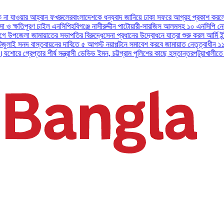
্বান ফখরুলের
বাংলাদেশকে ধন্যবাদ জানিয়ে ঢাকা সফরে আগ্রহ প্রকাশ করলেন ইউএই প্রেসিড
 চাইল এনসিপি
হবিগঞ্জে নাসীরুদ্দীন পাটোয়ারী-সারজিস আলমসহ ১০ এনসিপি নেতার বিরুদ্ধে ম
ায়াতের সভাপতির বিরুদ্ধে
সেনা প্রধানের উদ্বোধনে যাত্রা শুরু করল আর্মি ইন্টারন্যাশনাল ই
্তবায়নের দাবিতে ৫ আগস্ট নয়াপল্টনে সমাবেশ করবে জামায়াত নেতৃত্বাধীন ১১ দল
অসুস্থ বাব
র শীর্ষ সন্ত্রাসী ডেভিড ইমন, চট্টগ্রাম পুলিশের কাছে হস্তান্তর
পটুয়াখালীতে বিধবা নারীকে ব