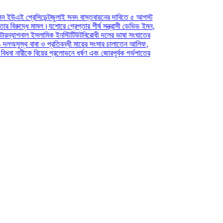
েন্ট
জুলাই সনদ বাস্তবায়নের দাবিতে ৫ আগস্ট
ামল।
যশোরে গ্রেপ্তার শীর্ষ সন্ত্রাসী ডেভিড ইমন,
সলামিক ইনস্টিটিউট
বিরোধী দলের ভাষা সংঘাতের
া ও প্রতিবন্ধী মায়ের সংসার চালাতেন আলিফ,
িয়ের প্রলোভনে ধর্ষণ এবং জোরপূর্বক গর্ভপাতের