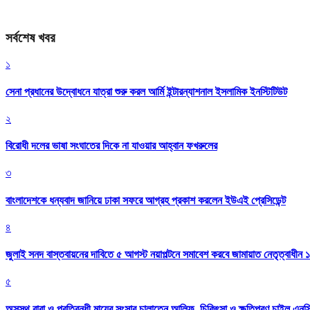
সর্বশেষ খবর
১
সেনা প্রধানের উদ্বোধনে যাত্রা শুরু করল আর্মি ইন্টারন্যাশনাল ইসলামিক ইনস্টিটিউট
২
বিরোধী দলের ভাষা সংঘাতের দিকে না যাওয়ার আহ্বান ফখরুলের
৩
বাংলাদেশকে ধন্যবাদ জানিয়ে ঢাকা সফরে আগ্রহ প্রকাশ করলেন ইউএই প্রেসিডেন্ট
৪
জুলাই সনদ বাস্তবায়নের দাবিতে ৫ আগস্ট নয়াপল্টনে সমাবেশ করবে জামায়াত নেতৃত্বাধীন 
৫
অসুস্থ বাবা ও প্রতিবন্ধী মায়ের সংসার চালাতেন আলিফ, চিকিৎসা ও ক্ষতিপূরণ চাইল এনস