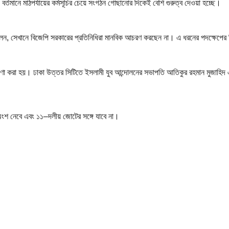
 বর্তমানে মাঠপর্যায়ের কর্মসূচির চেয়ে সংগঠন গোছানোর দিকেই বেশি গুরুত্ব দেওয়া হচ্ছে।
বলেন, সেখানে বিজেপি সরকারের প্রতিনিধিরা মানবিক আচরণ করছেন না। এ ধরনের পদক্ষেপের ন
োষণা করা হয়। ঢাকা উত্তর সিটিতে ইসলামী যুব আন্দোলনের সভাপতি আতিকুর রহমান মুজাহিদ এ
ে অংশ নেবে এবং ১১–দলীয় জোটের সঙ্গে যাবে না।