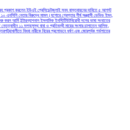
লেন ইউএই প্রেসিডেন্ট
জুলাই সনদ বাস্তবায়নের দাবিতে ৫ আগস্ট
নেতার বিরুদ্ধে মামল।
যশোরে গ্রেপ্তার শীর্ষ সন্ত্রাসী ডেভিড ইমন,
 ইন্টারন্যাশনাল ইসলামিক ইনস্টিটিউট
বিরোধী দলের ভাষা সংঘাতের
 ১১ দল
অসুস্থ বাবা ও প্রতিবন্ধী মায়ের সংসার চালাতেন আলিফ,
ীতে বিধবা নারীকে বিয়ের প্রলোভনে ধর্ষণ এবং জোরপূর্বক গর্ভপাতের