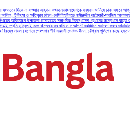
িকে না যাওয়ার আহ্বান ফখরুলের
বাংলাদেশকে ধন্যবাদ জানিয়ে ঢাকা সফরে আগ্রহ প্রকাশ কর
িৎসা ও ক্ষতিপূরণ চাইল এনসিপি
হবিগঞ্জে নাসীরুদ্দীন পাটোয়ারী-সারজিস আলমসহ ১০ এনসিপি 
ভিযোগে উপজেলা জামায়াতের সভাপতির বিরুদ্ধে
সেনা প্রধানের উদ্বোধনে যাত্রা শুরু করল আর্মি
ন্ট
জুলাই সনদ বাস্তবায়নের দাবিতে ৫ আগস্ট নয়াপল্টনে সমাবেশ করবে জামায়াত নেতৃত্বাধীন
ামল।
যশোরে গ্রেপ্তার শীর্ষ সন্ত্রাসী ডেভিড ইমন, চট্টগ্রাম পুলিশের কাছে হস্তান্তর
পটুয়াখাল