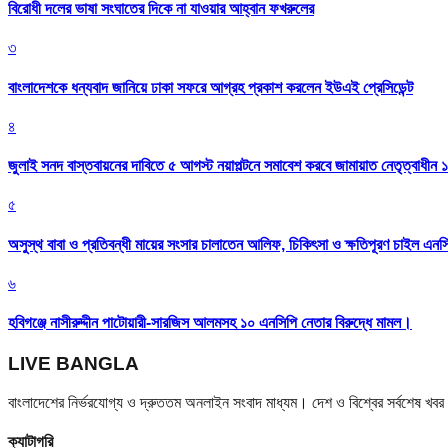
বিরোধী দলের ভাষা সংঘাতের দিকে না যাওয়ার আহ্বান ফখরুলের
৩
বাংলাদেশকে ধন্যবাদ জানিয়ে ঢাকা সফরে আগ্রহ প্রকাশ করলেন ইউএই প্রেসিডেন্ট
৪
জুলাই সনদ বাস্তবায়নের দাবিতে ৫ আগস্ট নয়াপল্টনে সমাবেশ করবে জামায়াত নেতৃত্বাধীন 
৫
অসুস্থ বাবা ও প্রতিবন্ধী মায়ের সংসার চালাতেন আলিফ, চিকিৎসা ও ক্ষতিপূরণ চাইল এনস
৬
হবিগঞ্জে নাসীরুদ্দীন পাটোয়ারী-সারজিস আলমসহ ১০ এনসিপি নেতার বিরুদ্ধে মামল।
LIVE BANGLA
বাংলাদেশের নির্ভরযোগ্য ও দ্রুততম অনলাইন সংবাদ মাধ্যম। দেশ ও বিশ্বের সর্বশেষ খ
ক্যাটাগরি