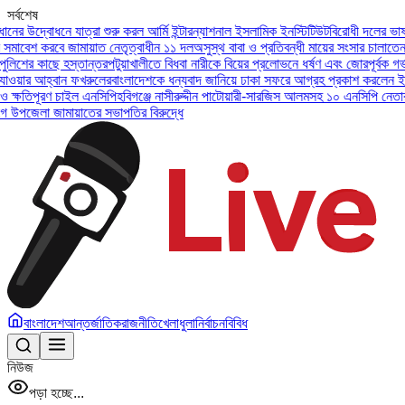
সর্বশেষ
নে যাত্রা শুরু করল আর্মি ইন্টারন্যাশনাল ইসলামিক ইনস্টিটিউট
বিরোধী দলের ভাষা সংঘাতের দ
বে জামায়াত নেতৃত্বাধীন ১১ দল
অসুস্থ বাবা ও প্রতিবন্ধী মায়ের সংসার চালাতেন আলিফ, চিক
ে হস্তান্তর
পটুয়াখালীতে বিধবা নারীকে বিয়ের প্রলোভনে ধর্ষণ এবং জোরপূর্বক গর্ভপাতের অ
ান ফখরুলের
বাংলাদেশকে ধন্যবাদ জানিয়ে ঢাকা সফরে আগ্রহ প্রকাশ করলেন ইউএই প্রেসিডে
 চাইল এনসিপি
হবিগঞ্জে নাসীরুদ্দীন পাটোয়ারী-সারজিস আলমসহ ১০ এনসিপি নেতার বিরুদ্ধে ম
ায়াতের সভাপতির বিরুদ্ধে
বাংলাদেশ
আন্তর্জাতিক
রাজনীতি
খেলাধুলা
নির্বাচন
বিবিধ
নিউজ
পড়া হচ্ছে...