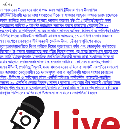
সর্বশেষ
প্রধানের উদ্বোধনে যাত্রা শুরু করল আর্মি ইন্টারন্যাশনাল ইসলামিক
টিটিউট
বিরোধী দলের ভাষা সংঘাতের দিকে না যাওয়ার আহ্বান ফখরুলের
বাংলাদেশকে
বাদ জানিয়ে ঢাকা সফরে আগ্রহ প্রকাশ করলেন ইউএই প্রেসিডেন্ট
জুলাই সনদ
তবায়নের দাবিতে ৫ আগস্ট নয়াপল্টনে সমাবেশ করবে জামায়াত নেতৃত্বাধীন ১১
ুস্থ বাবা ও প্রতিবন্ধী মায়ের সংসার চালাতেন আলিফ, চিকিৎসা ও ক্ষতিপূরণ চাইল
পি
হবিগঞ্জে নাসীরুদ্দীন পাটোয়ারী-সারজিস আলমসহ ১০ এনসিপি নেতার বিরুদ্ধে
ল।
যশোরে গ্রেপ্তার শীর্ষ সন্ত্রাসী ডেভিড ইমন, চট্টগ্রাম পুলিশের কাছে
ান্তর
পটুয়াখালীতে বিধবা নারীকে বিয়ের প্রলোভনে ধর্ষণ এবং জোরপূর্বক গর্ভপাতের
োগে উপজেলা জামায়াতের সভাপতির বিরুদ্ধে
সেনা প্রধানের উদ্বোধনে যাত্রা শুরু
র্মি ইন্টারন্যাশনাল ইসলামিক ইনস্টিটিউট
বিরোধী দলের ভাষা সংঘাতের দিকে না
ার আহ্বান ফখরুলের
বাংলাদেশকে ধন্যবাদ জানিয়ে ঢাকা সফরে আগ্রহ প্রকাশ
ন ইউএই প্রেসিডেন্ট
জুলাই সনদ বাস্তবায়নের দাবিতে ৫ আগস্ট নয়াপল্টনে সমাবেশ
 জামায়াত নেতৃত্বাধীন ১১ দল
অসুস্থ বাবা ও প্রতিবন্ধী মায়ের সংসার চালাতেন
, চিকিৎসা ও ক্ষতিপূরণ চাইল এনসিপি
হবিগঞ্জে নাসীরুদ্দীন পাটোয়ারী-সারজিস
হ ১০ এনসিপি নেতার বিরুদ্ধে মামল।
যশোরে গ্রেপ্তার শীর্ষ সন্ত্রাসী ডেভিড ইমন,
্রাম পুলিশের কাছে হস্তান্তর
পটুয়াখালীতে বিধবা নারীকে বিয়ের প্রলোভনে ধর্ষণ এবং
ূর্বক গর্ভপাতের অভিযোগে উপজেলা জামায়াতের সভাপতির বিরুদ্ধে