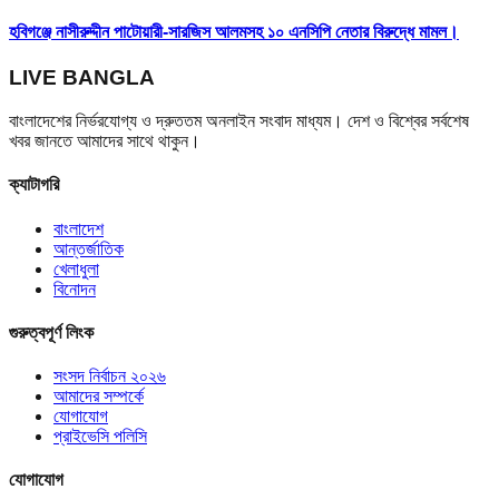
হবিগঞ্জে নাসীরুদ্দীন পাটোয়ারী-সারজিস আলমসহ ১০ এনসিপি নেতার বিরুদ্ধে মামল।
LIVE BANGLA
বাংলাদেশের নির্ভরযোগ্য ও দ্রুততম অনলাইন সংবাদ মাধ্যম। দেশ ও বিশ্বের সর্বশেষ
খবর জানতে আমাদের সাথে থাকুন।
ক্যাটাগরি
বাংলাদেশ
আন্তর্জাতিক
খেলাধুলা
বিনোদন
গুরুত্বপূর্ণ লিংক
সংসদ নির্বাচন ২০২৬
আমাদের সম্পর্কে
যোগাযোগ
প্রাইভেসি পলিসি
যোগাযোগ