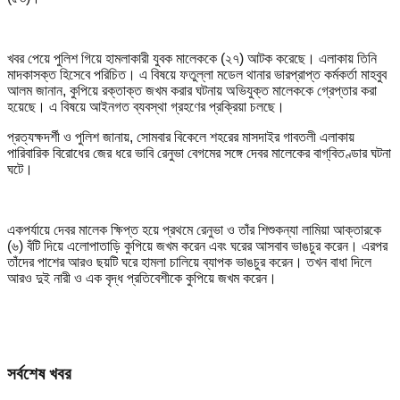
খবর পেয়ে পুলিশ গিয়ে হামলাকারী যুবক মালেককে (২৭) আটক করেছে। এলাকায় তিনি
মাদকাসক্ত হিসেবে পরিচিত। এ বিষয়ে ফতুল্লা মডেল থানার ভারপ্রাপ্ত কর্মকর্তা মাহবুব
আলম জানান, কুপিয়ে রক্তাক্ত জখম করার ঘটনায় অভিযুক্ত মালেককে গ্রেপ্তার করা
হয়েছে। এ বিষয়ে আইনগত ব্যবস্থা গ্রহণের প্রক্রিয়া চলছে।
প্রত্যক্ষদর্শী ও পুলিশ জানায়, সোমবার বিকেলে শহরের মাসদাইর গাবতলী এলাকায়
পারিবারিক বিরোধের জের ধরে ভাবি রেনুভা বেগমের সঙ্গে দেবর মালেকের বাগ্‌বিতণ্ডার ঘটনা
ঘটে।
একপর্যায়ে দেবর মালেক ক্ষিপ্ত হয়ে প্রথমে রেনুভা ও তাঁর শিশুকন্যা লামিয়া আক্তারকে
(৬) বঁটি দিয়ে এলোপাতাড়ি কুপিয়ে জখম করেন এবং ঘরের আসবাব ভাঙচুর করেন। এরপর
তাঁদের পাশের আরও ছয়টি ঘরে হামলা চালিয়ে ব্যাপক ভাঙচুর করেন। তখন বাধা দিলে
আরও দুই নারী ও এক বৃদ্ধ প্রতিবেশীকে কুপিয়ে জখম করেন।
সর্বশেষ খবর