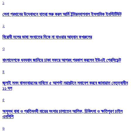
১
সেনা প্রধানের উদ্বোধনে যাত্রা শুরু করল আর্মি ইন্টারন্যাশনাল ইসলামিক ইনস্টিটিউট
২
বিরোধী দলের ভাষা সংঘাতের দিকে না যাওয়ার আহ্বান ফখরুলের
৩
বাংলাদেশকে ধন্যবাদ জানিয়ে ঢাকা সফরে আগ্রহ প্রকাশ করলেন ইউএই প্রেসিডেন্ট
৪
জুলাই সনদ বাস্তবায়নের দাবিতে ৫ আগস্ট নয়াপল্টনে সমাবেশ করবে জামায়াত নেতৃত্বাধীন
১১ দল
৫
অসুস্থ বাবা ও প্রতিবন্ধী মায়ের সংসার চালাতেন আলিফ, চিকিৎসা ও ক্ষতিপূরণ চাইল
এনসিপি
৬