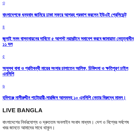
৩
বাংলাদেশকে ধন্যবাদ জানিয়ে ঢাকা সফরে আগ্রহ প্রকাশ করলেন ইউএই প্রেসিডেন্ট
৪
জুলাই সনদ বাস্তবায়নের দাবিতে ৫ আগস্ট নয়াপল্টনে সমাবেশ করবে জামায়াত নেতৃত্বাধীন
১১ দল
৫
অসুস্থ বাবা ও প্রতিবন্ধী মায়ের সংসার চালাতেন আলিফ, চিকিৎসা ও ক্ষতিপূরণ চাইল
এনসিপি
৬
হবিগঞ্জে নাসীরুদ্দীন পাটোয়ারী-সারজিস আলমসহ ১০ এনসিপি নেতার বিরুদ্ধে মামল।
LIVE BANGLA
বাংলাদেশের নির্ভরযোগ্য ও দ্রুততম অনলাইন সংবাদ মাধ্যম। দেশ ও বিশ্বের সর্বশেষ
খবর জানতে আমাদের সাথে থাকুন।