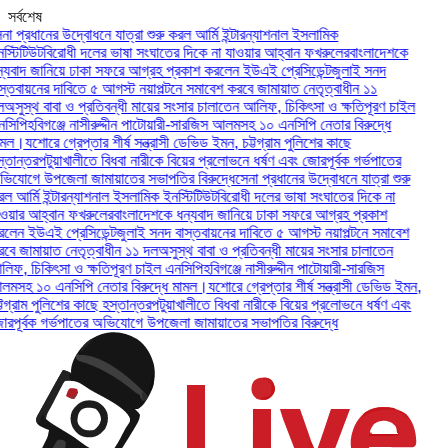
সর্বশেষ
প্রধানের উদ্বোধনে যাত্রা শুরু করল আর্মি ইন্টারন্যাশনাল ইসলামিক
টিটিউট
বিরোধী দলের ভাষা সংঘাতের দিকে না যাওয়ার আহ্বান ফখরুলের
বাংলাদেশকে
বাদ জানিয়ে ঢাকা সফরে আগ্রহ প্রকাশ করলেন ইউএই প্রেসিডেন্ট
জুলাই সনদ
তবায়নের দাবিতে ৫ আগস্ট নয়াপল্টনে সমাবেশ করবে জামায়াত নেতৃত্বাধীন ১১
ুস্থ বাবা ও প্রতিবন্ধী মায়ের সংসার চালাতেন আলিফ, চিকিৎসা ও ক্ষতিপূরণ চাইল
পি
হবিগঞ্জে নাসীরুদ্দীন পাটোয়ারী-সারজিস আলমসহ ১০ এনসিপি নেতার বিরুদ্ধে
ল।
যশোরে গ্রেপ্তার শীর্ষ সন্ত্রাসী ডেভিড ইমন, চট্টগ্রাম পুলিশের কাছে
ান্তর
পটুয়াখালীতে বিধবা নারীকে বিয়ের প্রলোভনে ধর্ষণ এবং জোরপূর্বক গর্ভপাতের
োগে উপজেলা জামায়াতের সভাপতির বিরুদ্ধে
সেনা প্রধানের উদ্বোধনে যাত্রা শুরু
র্মি ইন্টারন্যাশনাল ইসলামিক ইনস্টিটিউট
বিরোধী দলের ভাষা সংঘাতের দিকে না
ার আহ্বান ফখরুলের
বাংলাদেশকে ধন্যবাদ জানিয়ে ঢাকা সফরে আগ্রহ প্রকাশ
ন ইউএই প্রেসিডেন্ট
জুলাই সনদ বাস্তবায়নের দাবিতে ৫ আগস্ট নয়াপল্টনে সমাবেশ
 জামায়াত নেতৃত্বাধীন ১১ দল
অসুস্থ বাবা ও প্রতিবন্ধী মায়ের সংসার চালাতেন
, চিকিৎসা ও ক্ষতিপূরণ চাইল এনসিপি
হবিগঞ্জে নাসীরুদ্দীন পাটোয়ারী-সারজিস
হ ১০ এনসিপি নেতার বিরুদ্ধে মামল।
যশোরে গ্রেপ্তার শীর্ষ সন্ত্রাসী ডেভিড ইমন,
্রাম পুলিশের কাছে হস্তান্তর
পটুয়াখালীতে বিধবা নারীকে বিয়ের প্রলোভনে ধর্ষণ এবং
ূর্বক গর্ভপাতের অভিযোগে উপজেলা জামায়াতের সভাপতির বিরুদ্ধে