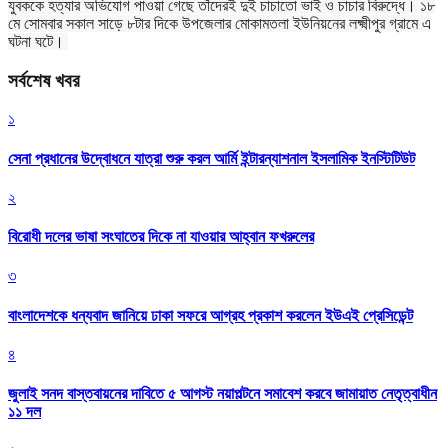
যুবককে হত্যার অভিযোগ পাওয়া গেছে তাঁদেরই দুই চাচাতো ভাই ও চাচার বিরুদ্ধে। ১৮
মে সোমবার সকাল সাড়ে ৮টার দিকে উপজেলার মোকামতলা ইউনিয়নের লক্ষ্মীপুর গ্রামে এ
ঘটনা ঘটে।
সর্বশেষ খবর
১
সেনা প্রধানের উদ্বোধনে যাত্রা শুরু করল আর্মি ইন্টারন্যাশনাল ইসলামিক ইনস্টিটিউট
২
বিরোধী দলের ভাষা সংঘাতের দিকে না যাওয়ার আহ্বান ফখরুলের
৩
বাংলাদেশকে ধন্যবাদ জানিয়ে ঢাকা সফরে আগ্রহ প্রকাশ করলেন ইউএই প্রেসিডেন্ট
৪
জুলাই সনদ বাস্তবায়নের দাবিতে ৫ আগস্ট নয়াপল্টনে সমাবেশ করবে জামায়াত নেতৃত্বাধীন
১১ দল