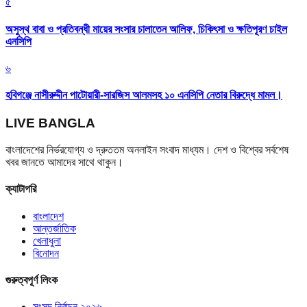
৫
অসুস্থ বাবা ও প্রতিবন্ধী মায়ের সংসার চালাতেন আলিফ, চিকিৎসা ও ক্ষতিপূরণ চাইল
এনসিপি
৬
হবিগঞ্জে নাসীরুদ্দীন পাটোয়ারী-সারজিস আলমসহ ১০ এনসিপি নেতার বিরুদ্ধে মামল।
LIVE BANGLA
বাংলাদেশের নির্ভরযোগ্য ও দ্রুততম অনলাইন সংবাদ মাধ্যম। দেশ ও বিশ্বের সর্বশেষ
খবর জানতে আমাদের সাথে থাকুন।
ক্যাটাগরি
বাংলাদেশ
আন্তর্জাতিক
খেলাধুলা
বিনোদন
গুরুত্বপূর্ণ লিংক
সংসদ নির্বাচন ২০২৬