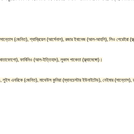
ো), দগলাস সান্তোস (জেনিত), গ্যাব্রিয়েল (আর্সেনাল), রজার ইবানেজ (আল-আহলি), লিও পেরেইরা (ফ
বোতাফোগো), ফাবিনিও (আল-ইত্তিহাদ), লুকাস পাকেতা (ফ্ল্যামেঙ্গো)।
র্ড), লুইস এনরিকে (জেনিত), মাথেউস কুনিয়া (ম্যানচেস্টার ইউনাইটেড), নেইমার (সান্তোস), রা