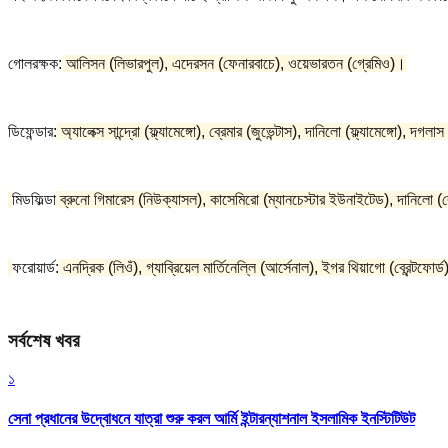
গোলরক্ষক:
আলিসন (লিভারপুল), এদেরসন (ফেনারবাচে), ওয়েভারতন (গ্রেমিও)।
ডিফেন্ডার:
অ্যালেক্স সান্দ্রো (ফ্ল্যামেঙ্গো), ব্রেমার (জুভেন্টাস), দানিলো (ফ্ল্যামেঙ্গ
মিডফিল্ডা
ব্রুনো গিমারেস (নিউক্যাসল), কাসেমিরো (ম্যানচেস্টার ইউনাইটেড), দানিলো (
ফরোয়ার্ড:
এনদ্রিক (লিওঁ), গ্যাব্রিয়েল মার্তিনেল্লি (আর্সেনাল), ইগর থিয়াগো (ব্রেন্টফো
সর্বশেষ খবর
১
সেনা প্রধানের উদ্বোধনে যাত্রা শুরু করল আর্মি ইন্টারন্যাশনাল ইসলামিক ইনস্টিটিউট