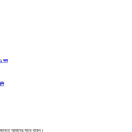
১১ দল
িপি
বর জানতে আমাদের সাথে থাকুন।