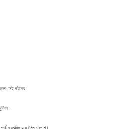
ান হলো সেই নাটকের।
ুনিয়র।
 গর্জনে মুখরিত হয়ে উঠল চারপাশ।