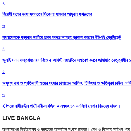
২
বিরোধী দলের ভাষা সংঘাতের দিকে না যাওয়ার আহ্বান ফখরুলের
৩
বাংলাদেশকে ধন্যবাদ জানিয়ে ঢাকা সফরে আগ্রহ প্রকাশ করলেন ইউএই প্রেসিডেন্ট
৪
জুলাই সনদ বাস্তবায়নের দাবিতে ৫ আগস্ট নয়াপল্টনে সমাবেশ করবে জামায়াত নেতৃত্বাধীন 
৫
অসুস্থ বাবা ও প্রতিবন্ধী মায়ের সংসার চালাতেন আলিফ, চিকিৎসা ও ক্ষতিপূরণ চাইল এনস
৬
হবিগঞ্জে নাসীরুদ্দীন পাটোয়ারী-সারজিস আলমসহ ১০ এনসিপি নেতার বিরুদ্ধে মামল।
LIVE BANGLA
বাংলাদেশের নির্ভরযোগ্য ও দ্রুততম অনলাইন সংবাদ মাধ্যম। দেশ ও বিশ্বের সর্বশেষ খ