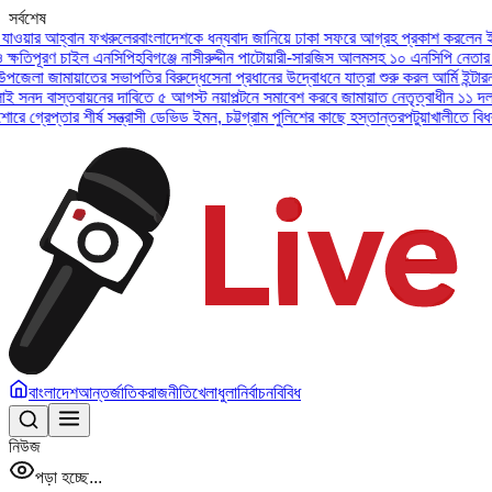
সর্বশেষ
হ্বান ফখরুলের
বাংলাদেশকে ধন্যবাদ জানিয়ে ঢাকা সফরে আগ্রহ প্রকাশ করলেন ইউএই প্রেসি
ণ চাইল এনসিপি
হবিগঞ্জে নাসীরুদ্দীন পাটোয়ারী-সারজিস আলমসহ ১০ এনসিপি নেতার বিরুদ্ধে 
মায়াতের সভাপতির বিরুদ্ধে
সেনা প্রধানের উদ্বোধনে যাত্রা শুরু করল আর্মি ইন্টারন্যাশনাল 
স্তবায়নের দাবিতে ৫ আগস্ট নয়াপল্টনে সমাবেশ করবে জামায়াত নেতৃত্বাধীন ১১ দল
অসুস্থ বা
ার শীর্ষ সন্ত্রাসী ডেভিড ইমন, চট্টগ্রাম পুলিশের কাছে হস্তান্তর
পটুয়াখালীতে বিধবা নারীকে 
বাংলাদেশ
আন্তর্জাতিক
রাজনীতি
খেলাধুলা
নির্বাচন
বিবিধ
নিউজ
পড়া হচ্ছে...