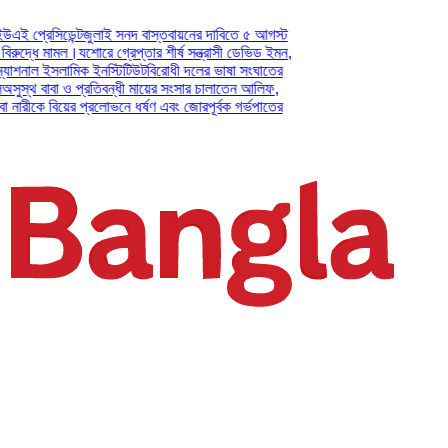
ডেন্ট
জুলাই সনদ বাস্তবায়নের দাবিতে ৫ আগস্ট
মামল।
যশোরে গ্রেপ্তার শীর্ষ সন্ত্রাসী ডেভিড ইমন,
ইসলামিক ইনস্টিটিউট
বিরোধী দলের ভাষা সংঘাতের
বা ও প্রতিবন্ধী মায়ের সংসার চালাতেন আলিফ,
বিয়ের প্রলোভনে ধর্ষণ এবং জোরপূর্বক গর্ভপাতের