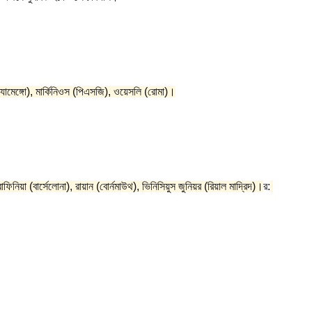
্ল্যামেঙ্গো), মার্কিনিওস (পিএসজি), ওয়েসলি (রোমা)।
ফিনিয়া (বার্সেলোনা), রায়ান (বোর্নমাউথ), ভিনিসিয়ুস জুনিয়র (রিয়াল মাদ্রিদ)।
র: