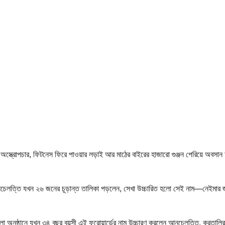
স্ত্রোপচার, ফিটনেস ফিরে পাওয়ার লড়াই আর মাঠের বাইরের হাজারো গুঞ্জন পেরিয়ে অবস
নচেলত্তি যখন ২৬ জনের চূড়ান্ত তালিকা পড়লেন, সেখা উচ্চারিত হলো সেই নাম—নেইমার জ
ো অনুষ্ঠানে যখন ৩৪ বছর বয়সী এই ফরোয়ার্ডের নাম উচ্চারণ করলেন আনচেলত্তি, করতালির