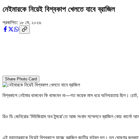
নেইমারকে নিয়েই বিশ্বকাপ খেলতে যাবে ব্রাজিল
প্রকাশিত:
১৮ মে, ২০২৬
Share Photo Card
বিশ্বকাপে নেইমার থাকবেন কি থাকবেন না—গত কয়েক মাস ধরে অনিশ্চয়তায় ছিল। চোট, অ
রিও ডি জেনিরোর ‘মিউজিয়াম অব টুমরো’তে আজ সংবাদ সম্মেলনে ব্রাজিল কোচ কার্লো আ
এই মহাতারকাকে নিয়েই বিশ্বকাপে যাচ্ছে ব্রাজিল জাতীয় ফুটবল দল। দল ঘোষণার জমকাল