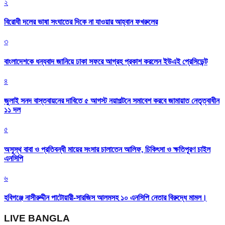
২
বিরোধী দলের ভাষা সংঘাতের দিকে না যাওয়ার আহ্বান ফখরুলের
৩
বাংলাদেশকে ধন্যবাদ জানিয়ে ঢাকা সফরে আগ্রহ প্রকাশ করলেন ইউএই প্রেসিডেন্ট
৪
জুলাই সনদ বাস্তবায়নের দাবিতে ৫ আগস্ট নয়াপল্টনে সমাবেশ করবে জামায়াত নেতৃত্বাধীন
১১ দল
৫
অসুস্থ বাবা ও প্রতিবন্ধী মায়ের সংসার চালাতেন আলিফ, চিকিৎসা ও ক্ষতিপূরণ চাইল
এনসিপি
৬
হবিগঞ্জে নাসীরুদ্দীন পাটোয়ারী-সারজিস আলমসহ ১০ এনসিপি নেতার বিরুদ্ধে মামল।
LIVE BANGLA