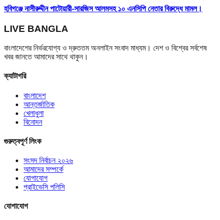
হবিগঞ্জে নাসীরুদ্দীন পাটোয়ারী-সারজিস আলমসহ ১০ এনসিপি নেতার বিরুদ্ধে মামল।
LIVE BANGLA
বাংলাদেশের নির্ভরযোগ্য ও দ্রুততম অনলাইন সংবাদ মাধ্যম। দেশ ও বিশ্বের সর্বশেষ
খবর জানতে আমাদের সাথে থাকুন।
ক্যাটাগরি
বাংলাদেশ
আন্তর্জাতিক
খেলাধুলা
বিনোদন
গুরুত্বপূর্ণ লিংক
সংসদ নির্বাচন ২০২৬
আমাদের সম্পর্কে
যোগাযোগ
প্রাইভেসি পলিসি
যোগাযোগ