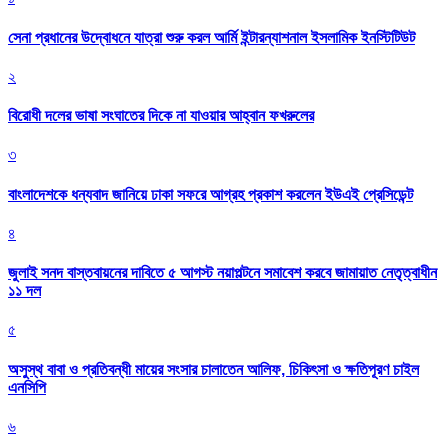
সেনা প্রধানের উদ্বোধনে যাত্রা শুরু করল আর্মি ইন্টারন্যাশনাল ইসলামিক ইনস্টিটিউট
২
বিরোধী দলের ভাষা সংঘাতের দিকে না যাওয়ার আহ্বান ফখরুলের
৩
বাংলাদেশকে ধন্যবাদ জানিয়ে ঢাকা সফরে আগ্রহ প্রকাশ করলেন ইউএই প্রেসিডেন্ট
৪
জুলাই সনদ বাস্তবায়নের দাবিতে ৫ আগস্ট নয়াপল্টনে সমাবেশ করবে জামায়াত নেতৃত্বাধীন
১১ দল
৫
অসুস্থ বাবা ও প্রতিবন্ধী মায়ের সংসার চালাতেন আলিফ, চিকিৎসা ও ক্ষতিপূরণ চাইল
এনসিপি
৬