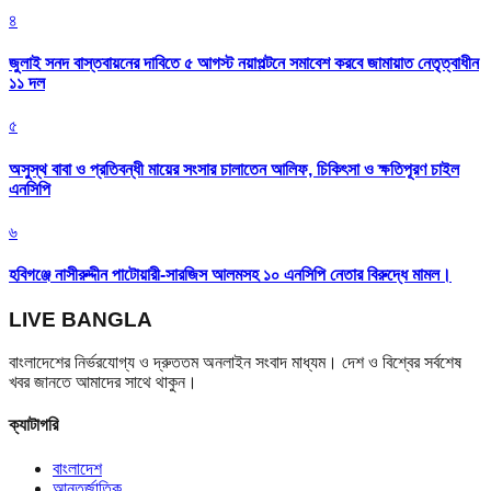
৪
জুলাই সনদ বাস্তবায়নের দাবিতে ৫ আগস্ট নয়াপল্টনে সমাবেশ করবে জামায়াত নেতৃত্বাধীন
১১ দল
৫
অসুস্থ বাবা ও প্রতিবন্ধী মায়ের সংসার চালাতেন আলিফ, চিকিৎসা ও ক্ষতিপূরণ চাইল
এনসিপি
৬
হবিগঞ্জে নাসীরুদ্দীন পাটোয়ারী-সারজিস আলমসহ ১০ এনসিপি নেতার বিরুদ্ধে মামল।
LIVE BANGLA
বাংলাদেশের নির্ভরযোগ্য ও দ্রুততম অনলাইন সংবাদ মাধ্যম। দেশ ও বিশ্বের সর্বশেষ
খবর জানতে আমাদের সাথে থাকুন।
ক্যাটাগরি
বাংলাদেশ
আন্তর্জাতিক