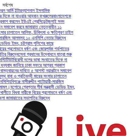
সর্বশেষ
ল আর্মি ইন্টারন্যাশনাল ইসলামিক
দিকে না যাওয়ার আহ্বান ফখরুলের
বাংলাদেশকে
কাশ করলেন ইউএই প্রেসিডেন্ট
জুলাই সনদ
ে সমাবেশ করবে জামায়াত নেতৃত্বাধীন ১১
ংসার চালাতেন আলিফ, চিকিৎসা ও ক্ষতিপূরণ চাইল
-সারজিস আলমসহ ১০ এনসিপি নেতার বিরুদ্ধে
 ডেভিড ইমন, চট্টগ্রাম পুলিশের কাছে
য়ের প্রলোভনে ধর্ষণ এবং জোরপূর্বক গর্ভপাতের
 বিরুদ্ধে
সেনা প্রধানের উদ্বোধনে যাত্রা শুরু
্টিটিউট
বিরোধী দলের ভাষা সংঘাতের দিকে না
ন্যবাদ জানিয়ে ঢাকা সফরে আগ্রহ প্রকাশ
স্তবায়নের দাবিতে ৫ আগস্ট নয়াপল্টনে সমাবেশ
থ বাবা ও প্রতিবন্ধী মায়ের সংসার চালাতেন
সিপি
হবিগঞ্জে নাসীরুদ্দীন পাটোয়ারী-সারজিস
ামল।
যশোরে গ্রেপ্তার শীর্ষ সন্ত্রাসী ডেভিড ইমন,
খালীতে বিধবা নারীকে বিয়ের প্রলোভনে ধর্ষণ এবং
 জামায়াতের সভাপতির বিরুদ্ধে