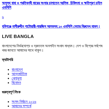
অসুস্থ বাবা ও প্রতিবন্ধী মায়ের সংসার চালাতেন আলিফ, চিকিৎসা ও ক্ষতিপূরণ চাইল
এনসিপি
৬
হবিগঞ্জে নাসীরুদ্দীন পাটোয়ারী-সারজিস আলমসহ ১০ এনসিপি নেতার বিরুদ্ধে মামল।
LIVE BANGLA
বাংলাদেশের নির্ভরযোগ্য ও দ্রুততম অনলাইন সংবাদ মাধ্যম। দেশ ও বিশ্বের সর্বশেষ
খবর জানতে আমাদের সাথে থাকুন।
ক্যাটাগরি
বাংলাদেশ
আন্তর্জাতিক
খেলাধুলা
বিনোদন
গুরুত্বপূর্ণ লিংক
সংসদ নির্বাচন ২০২৬
আমাদের সম্পর্কে