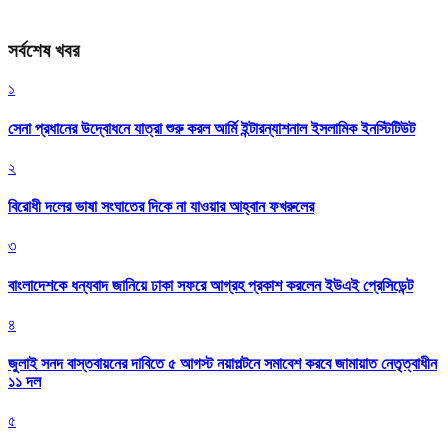
সর্বশেষ খবর
১
সেনা প্রধানের উদ্বোধনে যাত্রা শুরু করল আর্মি ইন্টারন্যাশনাল ইসলামিক ইনস্টিটিউট
২
বিরোধী দলের ভাষা সংঘাতের দিকে না যাওয়ার আহ্বান ফখরুলের
৩
বাংলাদেশকে ধন্যবাদ জানিয়ে ঢাকা সফরে আগ্রহ প্রকাশ করলেন ইউএই প্রেসিডেন্ট
৪
জুলাই সনদ বাস্তবায়নের দাবিতে ৫ আগস্ট নয়াপল্টনে সমাবেশ করবে জামায়াত নেতৃত্বাধীন
১১ দল
৫