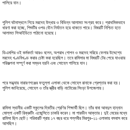
পালিয়ে যান।
পুলিশ ঘটনাস্থলে গিয়ে মরদেহ উদ্ধার ও বিভিন্ন আলামত সংগ্রহ করে। প্রাথমিকভাবে
ধারণা করা হচ্ছে, শিশুটির ওপর যৌন নির্যাতন হয়ে থাকতে পারে। বিষয়টি নিশ্চিত হতে
আলামত সিআইডিতে পাঠানো হয়েছে।
ডিএমপির ওই কর্মকর্তা আরও বলেন, অপরাধ গোপন ও মরদেহ সরিয়ে ফেলার উদ্দেশ্যে
মরদেহ খণ্ডবিখণ্ড করার চেষ্টা করা হয়েছিল। তবে রামিসার মা বিষয়টি টের পেয়ে যাওয়ায়
পরিকল্পনা সম্পূর্ণ করা সম্ভব হয়নি এবং সোহেল পালিয়ে যান।
পরে সন্ধ্যায় নারায়ণগঞ্জের ফতুল্লা এলাকা থেকে সোহেল রানাকে গ্রেপ্তার করা হয়।
পুলিশ জানিয়েছে, সোহেল ও তাঁর স্ত্রীর বাড়ি নাটোরের সিংড়া উপজেলায়।
রামিসা স্থানীয় একটি স্কুলের দ্বিতীয় শ্রেণির শিক্ষার্থী ছিল। তাঁর বাবা আবদুল হান্নান
মোল্লা একটি রিক্রুটিং এজেন্সিতে চাকরি করেন। মা পারভীন আক্তার। দুই মেয়ের মধ্যে
রামিসা ছিল ছোট। পরিবারটি প্রায় ১৭ বছর ধরে পল্লবীর মিরপুর–১১ এলাকায় বসবাস করে
আসছিল।