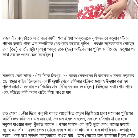
রাজধানীর পল্লবীতে সাত বছর বয়সী শিশু রামিসা আক্তারকে নৃশংসভাবে হত্যার ঘটনায়
পাশের ফ্ল্যাটে থাকা এক দম্পতিকে গ্রেপ্তার করেছে পুলিশ। প্রধান সন্দেহভাজন সোহেল
রানা (৩৪) ও তাঁর স্ত্রী স্বপ্না আক্তারকে (২৬) আটকের পর পুলিশ জানিয়েছে, হত্যার পর
তারা মরদেহ গুমের চেষ্টা করেছিল।
মঙ্গলবার বেলা সাড়ে ১১টার দিকে মিরপুর–১১ নম্বর সেকশনের বি ব্লকের ৭ নম্বর সড়কের
৩৯ নম্বর বাড়ির তিনতলার একটি ফ্ল্যাট থেকে রামিসার খণ্ডিত মরদেহ উদ্ধার করা হয়।
পুলিশ জানায়, হত্যার পর শিশুটির মাথা বিচ্ছিন্ন করা হয়েছিল। বিচ্ছিন্ন মাথা শৌচাগারে
এবং শরীরের বাকি অংশ খাটের নিচে পাওয়া যায়।
রাত সোয়া ১০টার দিকে পল্লবী থানায় আয়োজিত প্রেস ব্রিফিংয়ে ঢাকা মহানগর পুলিশের
অতিরিক্ত কমিশনার এস এন মো. নজরুল ইসলাম বলেন, সকালে রামিসার মা মেয়েকে
স্কুলে যাওয়ার জন্য খুঁজতে থাকেন। বাসার সামনে এক পাটি জুতা দেখে পাশের ফ্ল্যাটে
সন্দেহ হয় তাঁর। দরজা ভেতর থেকে বন্ধ থাকায় ডাকাডাকি ও ধাক্কাধাক্কির একপর্যায়ে
দরজা খোলা হলে স্বপ্না আক্তারকে পাওয়া যায়। তবে সোহেল রানা জানালার গ্রিল কেটে