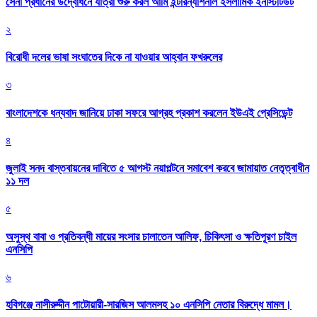
সেনা প্রধানের উদ্বোধনে যাত্রা শুরু করল আর্মি ইন্টারন্যাশনাল ইসলামিক ইনস্টিটিউট
২
বিরোধী দলের ভাষা সংঘাতের দিকে না যাওয়ার আহ্বান ফখরুলের
৩
বাংলাদেশকে ধন্যবাদ জানিয়ে ঢাকা সফরে আগ্রহ প্রকাশ করলেন ইউএই প্রেসিডেন্ট
৪
জুলাই সনদ বাস্তবায়নের দাবিতে ৫ আগস্ট নয়াপল্টনে সমাবেশ করবে জামায়াত নেতৃত্বাধীন
১১ দল
৫
অসুস্থ বাবা ও প্রতিবন্ধী মায়ের সংসার চালাতেন আলিফ, চিকিৎসা ও ক্ষতিপূরণ চাইল
এনসিপি
৬
হবিগঞ্জে নাসীরুদ্দীন পাটোয়ারী-সারজিস আলমসহ ১০ এনসিপি নেতার বিরুদ্ধে মামল।