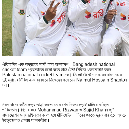
ঐতিহাসিক এক অধ্যায়ের সাক্ষী হলো বাংলাদেশ। Bangladesh national
cricket team প্রথমবারের মতো ঘরের মাঠে টেস্ট সিরিজে ধবলধোলাই করল
Pakistan national cricket team-কে। সিলেট টেস্টে ৭৮ রানের দারুণ জয়ে
দুই ম্যাচের সিরিজ ২-০ ব্যবধানে নিজেদের করে নেয় Najmul Hossain Shantoর
দল।
৪৩৭ রানের কঠিন লক্ষ্য তাড়া করতে নেমে শেষ দিনেও লড়াই চালিয়ে যাচ্ছিল
পাকিস্তান। বিশেষ করে Mohammad Rizwan ও Sajid Khanর জুটি
বাংলাদেশের জন্য দুশ্চিন্তার কারণ হয়ে দাঁড়িয়েছিল। দিনের শুরুতে দ্রুত রান তুলে ম্যাচে
উত্তেজনাও ফেরায় সফরকারীরা।