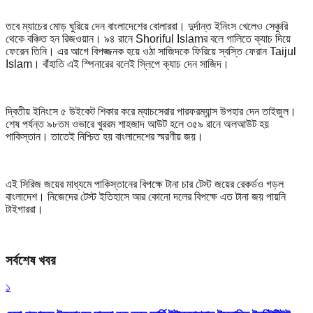
তবে ম্যাচের মোড় ঘুরিয়ে দেন বাংলাদেশের বোলাররা। দুর্দান্ত ইনিংস খেলেও সেঞ্চুরি
থেকে বঞ্চিত হন রিজওয়ান। ৯৪ রানে Shoriful Islamর বলে গালিতে ক্যাচ দিয়ে
ফেরেন তিনি। এর আগে বিপজ্জনক হয়ে ওঠা সাজিদকে ফিরিয়ে স্বস্তি ফেরান Taijul
Islam। বাঁহাতি এই স্পিনারের বলেই স্লিপে ক্যাচ দেন সাজিদ।
দ্বিতীয় ইনিংসে ৫ উইকেট শিকার করে ম্যাচসেরার পারফরম্যান্স উপহার দেন তাইজুল।
শেষ পর্যন্ত ৯৮তম ওভারে খুররম শাহজাদ আউট হলে ৩৫৯ রানে অলআউট হয়
পাকিস্তান। তাতেই নিশ্চিত হয় বাংলাদেশের স্মরণীয় জয়।
এই সিরিজ জয়ের মাধ্যমে পাকিস্তানের বিপক্ষে টানা চার টেস্ট জয়ের রেকর্ডও গড়ল
বাংলাদেশ। নিজেদের টেস্ট ইতিহাসে আর কোনো দলের বিপক্ষে এত টানা জয় পায়নি
টাইগাররা।
সর্বশেষ খবর
১