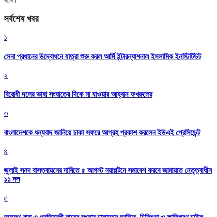
সর্বশেষ খবর
১
সেনা প্রধানের উদ্বোধনে যাত্রা শুরু করল আর্মি ইন্টারন্যাশনাল ইসলামিক ইনস্টিটিউট
২
বিরোধী দলের ভাষা সংঘাতের দিকে না যাওয়ার আহ্বান ফখরুলের
৩
বাংলাদেশকে ধন্যবাদ জানিয়ে ঢাকা সফরে আগ্রহ প্রকাশ করলেন ইউএই প্রেসিডেন্ট
৪
জুলাই সনদ বাস্তবায়নের দাবিতে ৫ আগস্ট নয়াপল্টনে সমাবেশ করবে জামায়াত নেতৃত্বাধীন
১১ দল
৫