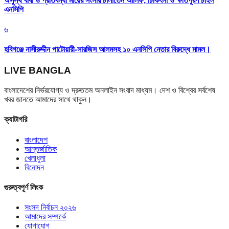
অসুস্থ বাবা ও প্রতিবন্ধী মায়ের সংসার চালাতেন আলিফ, চিকিৎসা ও ক্ষতিপূরণ চাইল
এনসিপি
৬
হবিগঞ্জে নাসীরুদ্দীন পাটোয়ারী-সারজিস আলমসহ ১০ এনসিপি নেতার বিরুদ্ধে মামল।
LIVE BANGLA
বাংলাদেশের নির্ভরযোগ্য ও দ্রুততম অনলাইন সংবাদ মাধ্যম। দেশ ও বিশ্বের সর্বশেষ
খবর জানতে আমাদের সাথে থাকুন।
ক্যাটাগরি
বাংলাদেশ
আন্তর্জাতিক
খেলাধুলা
বিনোদন
গুরুত্বপূর্ণ লিংক
সংসদ নির্বাচন ২০২৬
আমাদের সম্পর্কে
যোগাযোগ