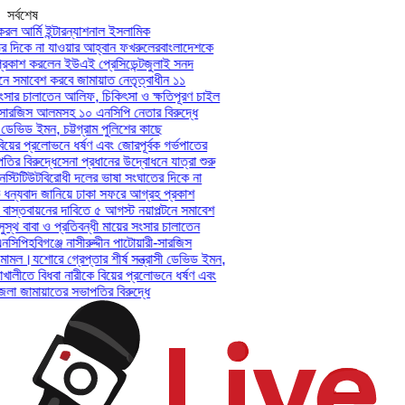
সর্বশেষ
ল আর্মি ইন্টারন্যাশনাল ইসলামিক
দিকে না যাওয়ার আহ্বান ফখরুলের
বাংলাদেশকে
কাশ করলেন ইউএই প্রেসিডেন্ট
জুলাই সনদ
ে সমাবেশ করবে জামায়াত নেতৃত্বাধীন ১১
ংসার চালাতেন আলিফ, চিকিৎসা ও ক্ষতিপূরণ চাইল
-সারজিস আলমসহ ১০ এনসিপি নেতার বিরুদ্ধে
 ডেভিড ইমন, চট্টগ্রাম পুলিশের কাছে
য়ের প্রলোভনে ধর্ষণ এবং জোরপূর্বক গর্ভপাতের
 বিরুদ্ধে
সেনা প্রধানের উদ্বোধনে যাত্রা শুরু
্টিটিউট
বিরোধী দলের ভাষা সংঘাতের দিকে না
ন্যবাদ জানিয়ে ঢাকা সফরে আগ্রহ প্রকাশ
স্তবায়নের দাবিতে ৫ আগস্ট নয়াপল্টনে সমাবেশ
থ বাবা ও প্রতিবন্ধী মায়ের সংসার চালাতেন
সিপি
হবিগঞ্জে নাসীরুদ্দীন পাটোয়ারী-সারজিস
ামল।
যশোরে গ্রেপ্তার শীর্ষ সন্ত্রাসী ডেভিড ইমন,
খালীতে বিধবা নারীকে বিয়ের প্রলোভনে ধর্ষণ এবং
 জামায়াতের সভাপতির বিরুদ্ধে