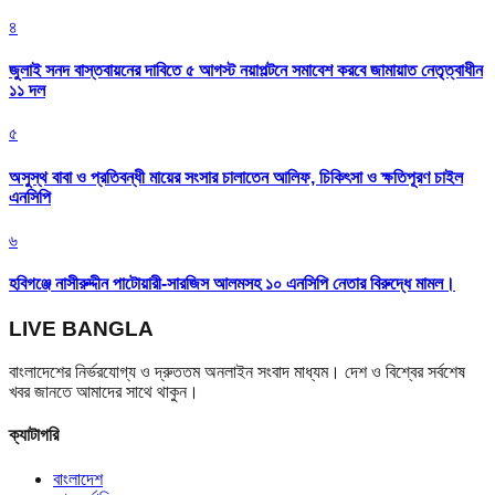
৪
জুলাই সনদ বাস্তবায়নের দাবিতে ৫ আগস্ট নয়াপল্টনে সমাবেশ করবে জামায়াত নেতৃত্বাধীন
১১ দল
৫
অসুস্থ বাবা ও প্রতিবন্ধী মায়ের সংসার চালাতেন আলিফ, চিকিৎসা ও ক্ষতিপূরণ চাইল
এনসিপি
৬
হবিগঞ্জে নাসীরুদ্দীন পাটোয়ারী-সারজিস আলমসহ ১০ এনসিপি নেতার বিরুদ্ধে মামল।
LIVE BANGLA
বাংলাদেশের নির্ভরযোগ্য ও দ্রুততম অনলাইন সংবাদ মাধ্যম। দেশ ও বিশ্বের সর্বশেষ
খবর জানতে আমাদের সাথে থাকুন।
ক্যাটাগরি
বাংলাদেশ