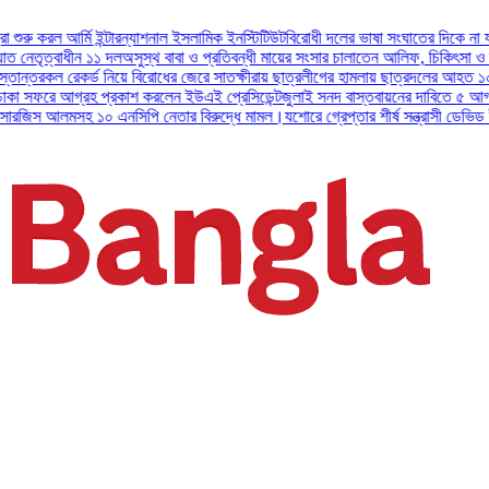
ন্যাশনাল ইসলামিক ইনস্টিটিউট
বিরোধী দলের ভাষা সংঘাতের দিকে না যাওয়ার আহ্বান ফখরুলের
ুস্থ বাবা ও প্রতিবন্ধী মায়ের সংসার চালাতেন আলিফ, চিকিৎসা ও ক্ষতিপূরণ চাইল এনসিপি
হ
 বিরোধের জেরে সাতক্ষীরায় ছাত্রলীগের হামলায় ছাত্রদলের আহত ১০
সেনা প্রধানের উদ্বোধনে 
শ করলেন ইউএই প্রেসিডেন্ট
জুলাই সনদ বাস্তবায়নের দাবিতে ৫ আগস্ট নয়াপল্টনে সমাবেশ কর
সিপি নেতার বিরুদ্ধে মামল।
যশোরে গ্রেপ্তার শীর্ষ সন্ত্রাসী ডেভিড ইমন, চট্টগ্রাম পুলিশের 