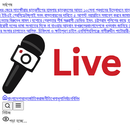
সর্বশেষ
ত্রলীগের হামলায় ছাত্রদলের আহত ১০
সেনা প্রধানের উদ্বোধনে যাত্রা শুরু করল আর্মি ইন্টার
 সনদ বাস্তবায়নের দাবিতে ৫ আগস্ট নয়াপল্টনে সমাবেশ করবে জামায়াত নেতৃত্বাধীন ১১ দল
অস
োরে গ্রেপ্তার শীর্ষ সন্ত্রাসী ডেভিড ইমন, চট্টগ্রাম পুলিশের কাছে হস্তান্তর
কল রেকর্ড নিয়ে
ের দিকে না যাওয়ার আহ্বান ফখরুলের
বাংলাদেশকে ধন্যবাদ জানিয়ে ঢাকা সফরে আগ্রহ প্রকা
, চিকিৎসা ও ক্ষতিপূরণ চাইল এনসিপি
হবিগঞ্জে নাসীরুদ্দীন পাটোয়ারী-সারজিস আলমসহ ১০ এন
বাংলাদেশ
আন্তর্জাতিক
রাজনীতি
খেলাধুলা
নির্বাচন
বিবিধ
নিউজ
পড়া হচ্ছে...