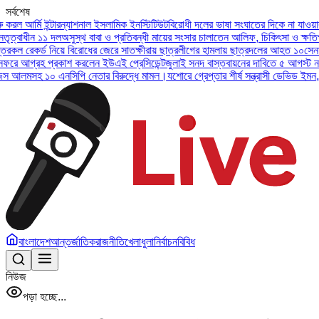
সর্বশেষ
মি ইন্টারন্যাশনাল ইসলামিক ইনস্টিটিউট
বিরোধী দলের ভাষা সংঘাতের দিকে না যাওয়ার আহ্বান
ন ১১ দল
অসুস্থ বাবা ও প্রতিবন্ধী মায়ের সংসার চালাতেন আলিফ, চিকিৎসা ও ক্ষতিপূরণ চাই
র্ড নিয়ে বিরোধের জেরে সাতক্ষীরায় ছাত্রলীগের হামলায় ছাত্রদলের আহত ১০
সেনা প্রধানের 
রহ প্রকাশ করলেন ইউএই প্রেসিডেন্ট
জুলাই সনদ বাস্তবায়নের দাবিতে ৫ আগস্ট নয়াপল্টনে স
মসহ ১০ এনসিপি নেতার বিরুদ্ধে মামল।
যশোরে গ্রেপ্তার শীর্ষ সন্ত্রাসী ডেভিড ইমন, চট্টগ্রাম
বাংলাদেশ
আন্তর্জাতিক
রাজনীতি
খেলাধুলা
নির্বাচন
বিবিধ
নিউজ
পড়া হচ্ছে...