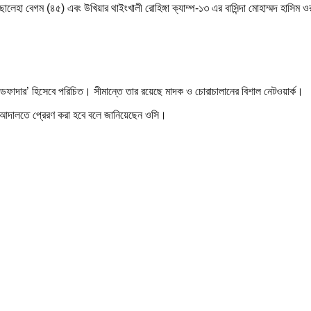
লেহা বেগম (৪৫) এবং উখিয়ার থাইংখালী রোহিঙ্গা ক্যাম্প-১৩ এর বাসিন্দা মোহাম্মদ হাসিম ও
 ‘গডফাদার’ হিসেবে পরিচিত। সীমান্তে তার রয়েছে মাদক ও চোরাচালানের বিশাল নেটওয়ার্ক।
দের আদালতে প্রেরণ করা হবে বলে জানিয়েছেন ওসি।