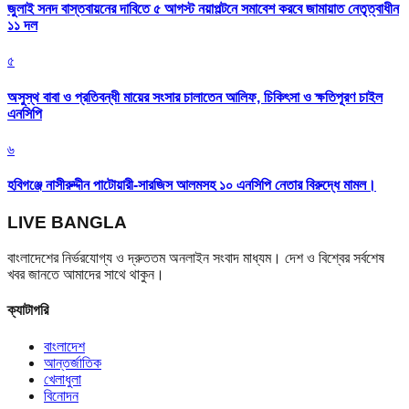
জুলাই সনদ বাস্তবায়নের দাবিতে ৫ আগস্ট নয়াপল্টনে সমাবেশ করবে জামায়াত নেতৃত্বাধীন
১১ দল
৫
অসুস্থ বাবা ও প্রতিবন্ধী মায়ের সংসার চালাতেন আলিফ, চিকিৎসা ও ক্ষতিপূরণ চাইল
এনসিপি
৬
হবিগঞ্জে নাসীরুদ্দীন পাটোয়ারী-সারজিস আলমসহ ১০ এনসিপি নেতার বিরুদ্ধে মামল।
LIVE BANGLA
বাংলাদেশের নির্ভরযোগ্য ও দ্রুততম অনলাইন সংবাদ মাধ্যম। দেশ ও বিশ্বের সর্বশেষ
খবর জানতে আমাদের সাথে থাকুন।
ক্যাটাগরি
বাংলাদেশ
আন্তর্জাতিক
খেলাধুলা
বিনোদন