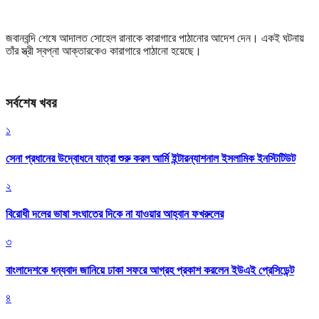
জবানবন্দি শেষে আদালত সোহেল রানাকে কারাগারে পাঠানোর আদেশ দেন। একই ঘটনায়
তাঁর স্ত্রী স্বপ্না আক্তারকেও কারাগারে পাঠানো হয়েছে।
সর্বশেষ খবর
১
সেনা প্রধানের উদ্বোধনে যাত্রা শুরু করল আর্মি ইন্টারন্যাশনাল ইসলামিক ইনস্টিটিউট
২
বিরোধী দলের ভাষা সংঘাতের দিকে না যাওয়ার আহ্বান ফখরুলের
৩
বাংলাদেশকে ধন্যবাদ জানিয়ে ঢাকা সফরে আগ্রহ প্রকাশ করলেন ইউএই প্রেসিডেন্ট
৪