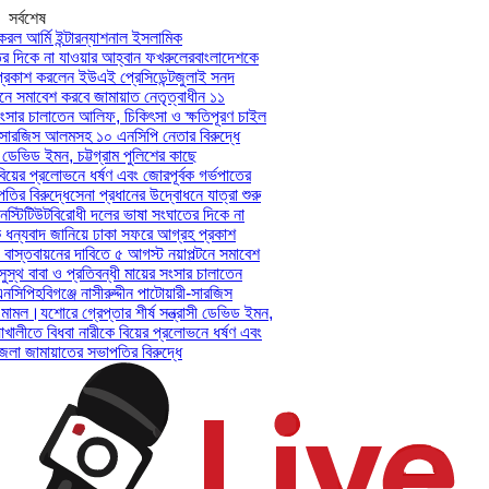
সর্বশেষ
ল আর্মি ইন্টারন্যাশনাল ইসলামিক
 দিকে না যাওয়ার আহ্বান ফখরুলের
বাংলাদেশকে
কাশ করলেন ইউএই প্রেসিডেন্ট
জুলাই সনদ
ে সমাবেশ করবে জামায়াত নেতৃত্বাধীন ১১
ংসার চালাতেন আলিফ, চিকিৎসা ও ক্ষতিপূরণ চাইল
ী-সারজিস আলমসহ ১০ এনসিপি নেতার বিরুদ্ধে
 ডেভিড ইমন, চট্টগ্রাম পুলিশের কাছে
য়ের প্রলোভনে ধর্ষণ এবং জোরপূর্বক গর্ভপাতের
 বিরুদ্ধে
সেনা প্রধানের উদ্বোধনে যাত্রা শুরু
্টিটিউট
বিরোধী দলের ভাষা সংঘাতের দিকে না
ন্যবাদ জানিয়ে ঢাকা সফরে আগ্রহ প্রকাশ
স্তবায়নের দাবিতে ৫ আগস্ট নয়াপল্টনে সমাবেশ
্থ বাবা ও প্রতিবন্ধী মায়ের সংসার চালাতেন
সিপি
হবিগঞ্জে নাসীরুদ্দীন পাটোয়ারী-সারজিস
ামল।
যশোরে গ্রেপ্তার শীর্ষ সন্ত্রাসী ডেভিড ইমন,
খালীতে বিধবা নারীকে বিয়ের প্রলোভনে ধর্ষণ এবং
 জামায়াতের সভাপতির বিরুদ্ধে