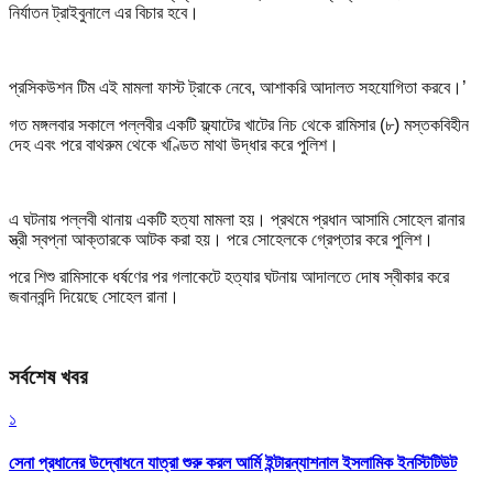
নির্যাতন ট্রাইবুনালে এর বিচার হবে।
প্রসিকউশন টিম এই মামলা ফাস্ট ট্রাকে নেবে, আশাকরি আদালত সহযোগিতা করবে।’
গত মঙ্গলবার সকালে পল্লবীর একটি ফ্ল্যাটের খাটের নিচ থেকে রামিসার (৮) মস্তকবিহীন
দেহ এবং পরে বাথরুম থেকে খণ্ডিত মাথা উদ্ধার করে পুলিশ।
এ ঘটনায় পল্লবী থানায় একটি হত্যা মামলা হয়। প্রথমে প্রধান আসামি সোহেল রানার
স্ত্রী স্বপ্না আক্তারকে আটক করা হয়। পরে সোহেলকে গ্রেপ্তার করে পুলিশ।
পরে শিশু রামিসাকে ধর্ষণের পর গলাকেটে হত্যার ঘটনায় আদালতে দোষ স্বীকার করে
জবানবন্দি দিয়েছে সোহেল রানা।
সর্বশেষ খবর
১
সেনা প্রধানের উদ্বোধনে যাত্রা শুরু করল আর্মি ইন্টারন্যাশনাল ইসলামিক ইনস্টিটিউট