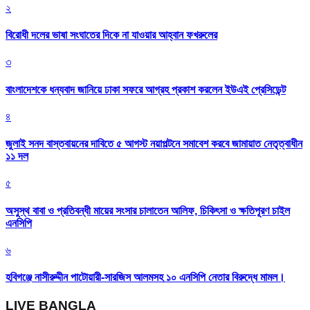
২
বিরোধী দলের ভাষা সংঘাতের দিকে না যাওয়ার আহ্বান ফখরুলের
৩
বাংলাদেশকে ধন্যবাদ জানিয়ে ঢাকা সফরে আগ্রহ প্রকাশ করলেন ইউএই প্রেসিডেন্ট
৪
জুলাই সনদ বাস্তবায়নের দাবিতে ৫ আগস্ট নয়াপল্টনে সমাবেশ করবে জামায়াত নেতৃত্বাধীন
১১ দল
৫
অসুস্থ বাবা ও প্রতিবন্ধী মায়ের সংসার চালাতেন আলিফ, চিকিৎসা ও ক্ষতিপূরণ চাইল
এনসিপি
৬
হবিগঞ্জে নাসীরুদ্দীন পাটোয়ারী-সারজিস আলমসহ ১০ এনসিপি নেতার বিরুদ্ধে মামল।
LIVE BANGLA