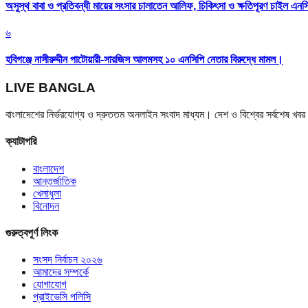
অসুস্থ বাবা ও প্রতিবন্ধী মায়ের সংসার চালাতেন আলিফ, চিকিৎসা ও ক্ষতিপূরণ চাইল এনস
৬
হবিগঞ্জে নাসীরুদ্দীন পাটোয়ারী-সারজিস আলমসহ ১০ এনসিপি নেতার বিরুদ্ধে মামল।
LIVE BANGLA
বাংলাদেশের নির্ভরযোগ্য ও দ্রুততম অনলাইন সংবাদ মাধ্যম। দেশ ও বিশ্বের সর্বশেষ খ
ক্যাটাগরি
বাংলাদেশ
আন্তর্জাতিক
খেলাধুলা
বিনোদন
গুরুত্বপূর্ণ লিংক
সংসদ নির্বাচন ২০২৬
আমাদের সম্পর্কে
যোগাযোগ
প্রাইভেসি পলিসি