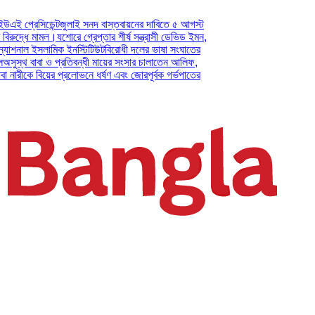
েসিডেন্ট
জুলাই সনদ বাস্তবায়নের দাবিতে ৫ আগস্ট
ে মামল।
যশোরে গ্রেপ্তার শীর্ষ সন্ত্রাসী ডেভিড ইমন,
াল ইসলামিক ইনস্টিটিউট
বিরোধী দলের ভাষা সংঘাতের
বাবা ও প্রতিবন্ধী মায়ের সংসার চালাতেন আলিফ,
কে বিয়ের প্রলোভনে ধর্ষণ এবং জোরপূর্বক গর্ভপাতের