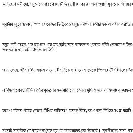
অভিযোগকারী মো. সবুজ ভোলার বোরহানউদ্দিন পৌরসভার ৪ নম্বর ওয়ার্ড যুবদলের সিনিয়র
স্থানীয় সূত্র জানায়, গোপন সংবাদের ভিত্তিতে সবুজ বরিশাল নগরীর হক আবাসিক হোটেল
সবুজ দাবি করেন, গত ছয় মাস ধরে তার স্ত্রীর সঙ্গে কয়েকজন পুরুষের ঘনিষ্ঠ যোগাযোগ 
করতেন বলেও অভিযোগ করেন তিনি।
জানা গেছে, ঘটনার দিন সকাল সাড়ে ৮টার দিকে তারা ভোলা থেকে স্পিডবোটে বরিশালের উদ্
এ বিষয়ে বোরহানউদ্দিন পৌর যুবদলের সভাপতি মো. হেলাল মুন্সি ও সাধারণ সম্পাদক জাফর 
তবে এ ঘটনায় থানায় কোনো লিখিত অভিযোগ হয়েছে কিনা, তা এখনো নিশ্চিত হওয়া যায়নি
ঘটনাটি সামাজিক যোগাযোগমাধ্যমে ব্যাপক আলোচনার জন্ম দিয়েছে। স্থানীয়দের মতে, 