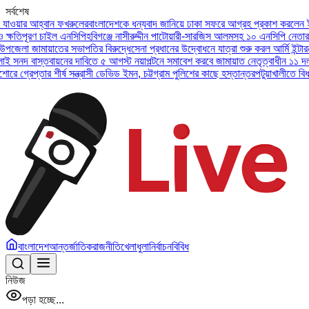
সর্বশেষ
 আহ্বান ফখরুলের
বাংলাদেশকে ধন্যবাদ জানিয়ে ঢাকা সফরে আগ্রহ প্রকাশ করলেন ইউএই প্র
ূরণ চাইল এনসিপি
হবিগঞ্জে নাসীরুদ্দীন পাটোয়ারী-সারজিস আলমসহ ১০ এনসিপি নেতার বিরুদ্ধ
 জামায়াতের সভাপতির বিরুদ্ধে
সেনা প্রধানের উদ্বোধনে যাত্রা শুরু করল আর্মি ইন্টারন্যাশন
বাস্তবায়নের দাবিতে ৫ আগস্ট নয়াপল্টনে সমাবেশ করবে জামায়াত নেতৃত্বাধীন ১১ দল
অসুস্থ 
প্তার শীর্ষ সন্ত্রাসী ডেভিড ইমন, চট্টগ্রাম পুলিশের কাছে হস্তান্তর
পটুয়াখালীতে বিধবা নারী
বাংলাদেশ
আন্তর্জাতিক
রাজনীতি
খেলাধুলা
নির্বাচন
বিবিধ
নিউজ
পড়া হচ্ছে...