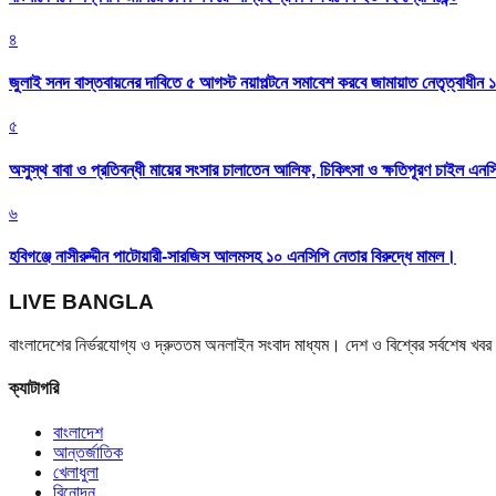
৪
জুলাই সনদ বাস্তবায়নের দাবিতে ৫ আগস্ট নয়াপল্টনে সমাবেশ করবে জামায়াত নেতৃত্বাধীন 
৫
অসুস্থ বাবা ও প্রতিবন্ধী মায়ের সংসার চালাতেন আলিফ, চিকিৎসা ও ক্ষতিপূরণ চাইল এনস
৬
হবিগঞ্জে নাসীরুদ্দীন পাটোয়ারী-সারজিস আলমসহ ১০ এনসিপি নেতার বিরুদ্ধে মামল।
LIVE BANGLA
বাংলাদেশের নির্ভরযোগ্য ও দ্রুততম অনলাইন সংবাদ মাধ্যম। দেশ ও বিশ্বের সর্বশেষ খ
ক্যাটাগরি
বাংলাদেশ
আন্তর্জাতিক
খেলাধুলা
বিনোদন