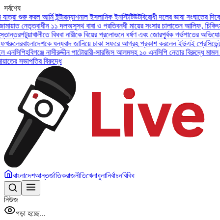
সর্বশেষ
টারন্যাশনাল ইসলামিক ইনস্টিটিউট
বিরোধী দলের ভাষা সংঘাতের দিকে না যাওয়ার আহ্বান ফখরুল
ল
অসুস্থ বাবা ও প্রতিবন্ধী মায়ের সংসার চালাতেন আলিফ, চিকিৎসা ও ক্ষতিপূরণ চাইল এনসি
া নারীকে বিয়ের প্রলোভনে ধর্ষণ এবং জোরপূর্বক গর্ভপাতের অভিযোগে উপজেলা জামায়াতের সভ
বাদ জানিয়ে ঢাকা সফরে আগ্রহ প্রকাশ করলেন ইউএই প্রেসিডেন্ট
জুলাই সনদ বাস্তবায়নের দ
দ্দীন পাটোয়ারী-সারজিস আলমসহ ১০ এনসিপি নেতার বিরুদ্ধে মামল।
যশোরে গ্রেপ্তার শীর্ষ সন্
বাংলাদেশ
আন্তর্জাতিক
রাজনীতি
খেলাধুলা
নির্বাচন
বিবিধ
নিউজ
পড়া হচ্ছে...