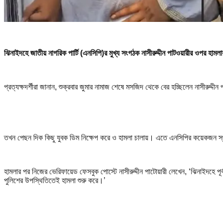
ঝিনাইদহে জাতীয় নাগরিক পার্টি (এনসিপি)র মুখ্য সংগঠক নাসীরুদ্দীন পাটওয়ারীর ওপর হামল
প্রত্যক্ষদর্শীরা জানান, শুক্রবার জুমার নামাজ শেষে মসজিদ থেকে বের হচ্ছিলেন নাসীরুদ
তখন পেছন দিক কিছু যুবক ডিম নিক্ষেপ করে ও হামলা চালায়। এতে এনসিপির কয়েকজন স্থা
হামলার পর নিজের ভেরিফায়েড ফেসবুক পোস্টে নাসীরুদ্দীন পাটোয়ারী লেখেন, ‘ঝিনাইদহে পূ
পুলিশের উপস্থিতিতেই হামলা শুরু করে।’