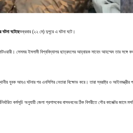
ার ঘটনা ঘটেছে
শুক্রবার (২২ মে) দুপুরে এ ঘটনা ঘটে।
্দীন পাটওয়ারী। সেসময় ইসলামী বিশ্ববিদ্যালয় ছাত্রদলের আহ্বায়ক সাহেদ আহম্মেদ তার সঙ্গে
নীয় যুবক আহএ ঘটনার পর এনসিপির নেতারা বিক্ষোভ করে। তারা স্বরাষ্ট্র ও আইনমন্ত্রীর
র্বনির্ধারিত কর্মসূচি অনুযায়ী জেলা প্রশাসকের বাসভবনের ঠিক বিপরীতে পৌর কালেক্টর জাম