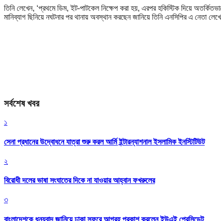
তিনি লেখেন, ‘প্রথমে ডিম, ইট-পাটকেল নিক্ষেপ করা হয়, এরপর হকিস্টিক দিয়ে অতর্ক
মানিব্যাগ ছিনিয়ে নঘটনার পর থানায় অবস্থান করছেন জানিয়ে তিনি এনসিপির এ নেতা লেখেন,
সর্বশেষ খবর
১
সেনা প্রধানের উদ্বোধনে যাত্রা শুরু করল আর্মি ইন্টারন্যাশনাল ইসলামিক ইনস্টিটিউট
২
বিরোধী দলের ভাষা সংঘাতের দিকে না যাওয়ার আহ্বান ফখরুলের
৩
বাংলাদেশকে ধন্যবাদ জানিয়ে ঢাকা সফরে আগ্রহ প্রকাশ করলেন ইউএই প্রেসিডেন্ট