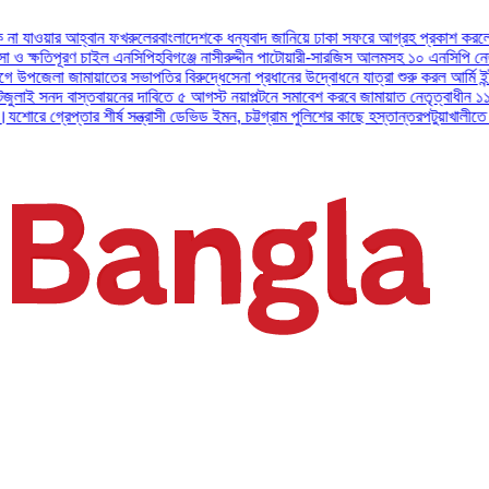
ের
বাংলাদেশকে ধন্যবাদ জানিয়ে ঢাকা সফরে আগ্রহ প্রকাশ করলেন ইউএই প্রেসিডেন্ট
জুলাই
পি
হবিগঞ্জে নাসীরুদ্দীন পাটোয়ারী-সারজিস আলমসহ ১০ এনসিপি নেতার বিরুদ্ধে মামল।
যশোরে গ
াপতির বিরুদ্ধে
সেনা প্রধানের উদ্বোধনে যাত্রা শুরু করল আর্মি ইন্টারন্যাশনাল ইসলামিক ইনস্
াবিতে ৫ আগস্ট নয়াপল্টনে সমাবেশ করবে জামায়াত নেতৃত্বাধীন ১১ দল
অসুস্থ বাবা ও প্রতিব
ত্রাসী ডেভিড ইমন, চট্টগ্রাম পুলিশের কাছে হস্তান্তর
পটুয়াখালীতে বিধবা নারীকে বিয়ের প্রলো