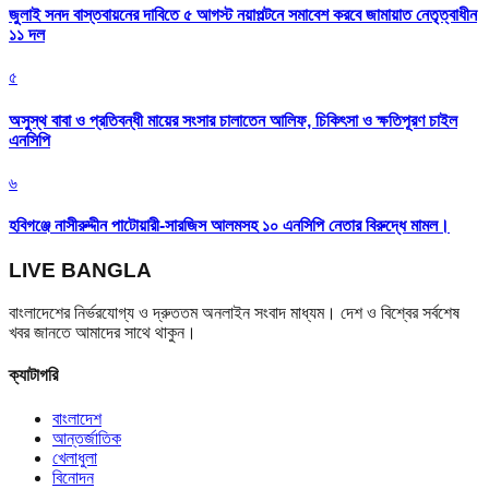
জুলাই সনদ বাস্তবায়নের দাবিতে ৫ আগস্ট নয়াপল্টনে সমাবেশ করবে জামায়াত নেতৃত্বাধীন
১১ দল
৫
অসুস্থ বাবা ও প্রতিবন্ধী মায়ের সংসার চালাতেন আলিফ, চিকিৎসা ও ক্ষতিপূরণ চাইল
এনসিপি
৬
হবিগঞ্জে নাসীরুদ্দীন পাটোয়ারী-সারজিস আলমসহ ১০ এনসিপি নেতার বিরুদ্ধে মামল।
LIVE BANGLA
বাংলাদেশের নির্ভরযোগ্য ও দ্রুততম অনলাইন সংবাদ মাধ্যম। দেশ ও বিশ্বের সর্বশেষ
খবর জানতে আমাদের সাথে থাকুন।
ক্যাটাগরি
বাংলাদেশ
আন্তর্জাতিক
খেলাধুলা
বিনোদন