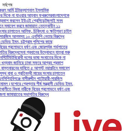
সর্বশেষ
রল আর্মি ইন্টারন্যাশনাল ইসলামিক
 দিকে না যাওয়ার আহ্বান ফখরুলের
বাংলাদেশকে
রকাশ করলেন ইউএই প্রেসিডেন্ট
জুলাই সনদ
ে সমাবেশ করবে জামায়াত নেতৃত্বাধীন ১১
ংসার চালাতেন আলিফ, চিকিৎসা ও ক্ষতিপূরণ চাইল
ী-সারজিস আলমসহ ১০ এনসিপি নেতার বিরুদ্ধে
 ডেভিড ইমন, চট্টগ্রাম পুলিশের কাছে
িয়ের প্রলোভনে ধর্ষণ এবং জোরপূর্বক গর্ভপাতের
র বিরুদ্ধে
সেনা প্রধানের উদ্বোধনে যাত্রা শুরু
্টিটিউট
বিরোধী দলের ভাষা সংঘাতের দিকে না
ধন্যবাদ জানিয়ে ঢাকা সফরে আগ্রহ প্রকাশ
াস্তবায়নের দাবিতে ৫ আগস্ট নয়াপল্টনে সমাবেশ
্থ বাবা ও প্রতিবন্ধী মায়ের সংসার চালাতেন
সিপি
হবিগঞ্জে নাসীরুদ্দীন পাটোয়ারী-সারজিস
মামল।
যশোরে গ্রেপ্তার শীর্ষ সন্ত্রাসী ডেভিড ইমন,
াখালীতে বিধবা নারীকে বিয়ের প্রলোভনে ধর্ষণ এবং
 জামায়াতের সভাপতির বিরুদ্ধে