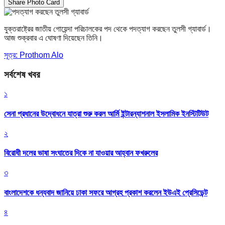
Share Photo Card
যুক্তরাষ্ট্রের জাতীয় গোয়েন্দা পরিচালকের পদ থেকে পদত্যাগ করছেন তুলসী গ্যাবার্ড।
আজ শুক্রবার এ ঘোষণা দিয়েছেন তিনি।
সূত্র: Prothom Alo
সর্বশেষ খবর
১
সেনা প্রধানের উদ্বোধনে যাত্রা শুরু করল আর্মি ইন্টারন্যাশনাল ইসলামিক ইনস্টিটিউট
২
বিরোধী দলের ভাষা সংঘাতের দিকে না যাওয়ার আহ্বান ফখরুলের
৩
বাংলাদেশকে ধন্যবাদ জানিয়ে ঢাকা সফরে আগ্রহ প্রকাশ করলেন ইউএই প্রেসিডেন্ট
৪