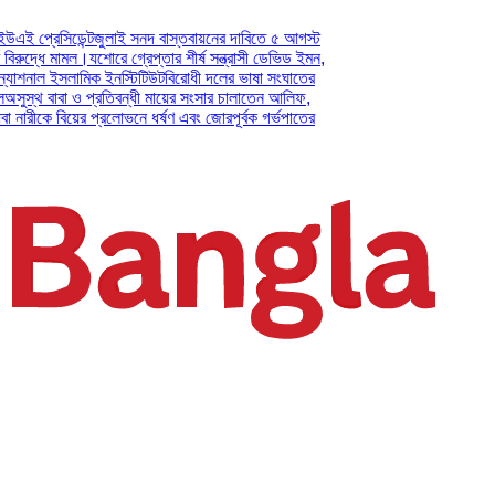
িডেন্ট
জুলাই সনদ বাস্তবায়নের দাবিতে ৫ আগস্ট
 মামল।
যশোরে গ্রেপ্তার শীর্ষ সন্ত্রাসী ডেভিড ইমন,
 ইসলামিক ইনস্টিটিউট
বিরোধী দলের ভাষা সংঘাতের
াবা ও প্রতিবন্ধী মায়ের সংসার চালাতেন আলিফ,
 বিয়ের প্রলোভনে ধর্ষণ এবং জোরপূর্বক গর্ভপাতের