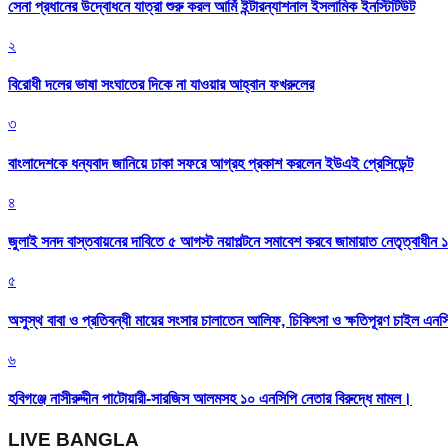
সেনা প্রধানের উদ্বোধনে যাত্রা শুরু করল আর্মি ইন্টারন্যাশনাল ইসলামিক ইনস্টিটিউট
২
বিরোধী দলের ভাষা সংঘাতের দিকে না যাওয়ার আহ্বান ফখরুলের
৩
বাংলাদেশকে ধন্যবাদ জানিয়ে ঢাকা সফরে আগ্রহ প্রকাশ করলেন ইউএই প্রেসিডেন্ট
৪
জুলাই সনদ বাস্তবায়নের দাবিতে ৫ আগস্ট নয়াপল্টনে সমাবেশ করবে জামায়াত নেতৃত্বাধীন 
৫
অসুস্থ বাবা ও প্রতিবন্ধী মায়ের সংসার চালাতেন আলিফ, চিকিৎসা ও ক্ষতিপূরণ চাইল এনস
৬
হবিগঞ্জে নাসীরুদ্দীন পাটোয়ারী-সারজিস আলমসহ ১০ এনসিপি নেতার বিরুদ্ধে মামল।
LIVE BANGLA