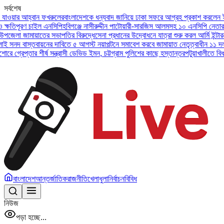
সর্বশেষ
আহ্বান ফখরুলের
বাংলাদেশকে ধন্যবাদ জানিয়ে ঢাকা সফরে আগ্রহ প্রকাশ করলেন ইউএই প্রেস
ণ চাইল এনসিপি
হবিগঞ্জে নাসীরুদ্দীন পাটোয়ারী-সারজিস আলমসহ ১০ এনসিপি নেতার বিরুদ্ধে
ামায়াতের সভাপতির বিরুদ্ধে
সেনা প্রধানের উদ্বোধনে যাত্রা শুরু করল আর্মি ইন্টারন্যাশনাল
স্তবায়নের দাবিতে ৫ আগস্ট নয়াপল্টনে সমাবেশ করবে জামায়াত নেতৃত্বাধীন ১১ দল
অসুস্থ ব
তার শীর্ষ সন্ত্রাসী ডেভিড ইমন, চট্টগ্রাম পুলিশের কাছে হস্তান্তর
পটুয়াখালীতে বিধবা নারীকে
বাংলাদেশ
আন্তর্জাতিক
রাজনীতি
খেলাধুলা
নির্বাচন
বিবিধ
নিউজ
পড়া হচ্ছে...