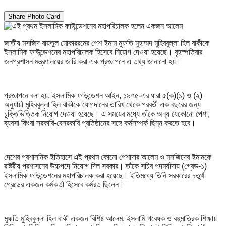
Share Photo Card
জাতীয় মসজিদ বায়তুল মোকাররমের পেশ ইমাম মুফতি মুহাম্মদ মুহিববুল্লা হিল বাকীকে
ইসলামিক ফাউন্ডেশনের মহাপরিচালক হিসেবে নিয়োগ দেওয়া হয়েছে। বৃহস্পতিবার
জনপ্রশাসন মন্ত্রণালয়ের জারি করা এক প্রজ্ঞাপনে এ তথ্য জানানো হয়।
প্রজ্ঞাপনে বলা হয়, ইসলামিক ফাউন্ডেশন আইন, ১৯৭৫-এর ধারা ৫(ক)(১) ও (২)
অনুযায়ী মুহিববুল্লা হিল বাকীকে যোগদানের তারিখ থেকে পরবর্তী এক বছরের জন্য
চুক্তিভিত্তিক নিয়োগ দেওয়া হয়েছে। এ সময়ের মধ্যে তাঁকে অন্য যেকোনো পেশা,
ব্যবসা কিংবা সরকারি-বেসরকারি প্রতিষ্ঠানের সঙ্গে কর্মসম্পর্ক ছিন্ন করতে হবে।
দেশের প্রশাসনিক ইতিহাসে এই প্রথম কোনো পেশাদার আলেম ও মসজিদের ইমামকে
রাষ্ট্রীয় প্রশাসনের উচ্চপদে নিয়োগ দিল সরকার। তাঁকে সচিব পদমর্যাদায় (গ্রেড-১)
ইসলামিক ফাউন্ডেশনের মহাপরিচালক করা হয়েছে। ইতিমধ্যে তিনি সরকারের চতুর্থ
গ্রেডের একজন কর্মকর্তা হিসেবে কর্মরত ছিলেন।
মুফতি মুহিববুল্লা হিল বাকী একজন বিশিষ্ট আলেম, ইসলামি গবেষক ও বহুমাত্রিক শিক্ষায়