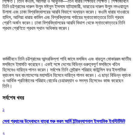
শিক্ষিত। তিনি কওমি, আলিয়া ও আধুনিক—তিন ধারার শিক্ষায়ই শিক্ষিত। শিক্ষাজীবনে
তিনি চট্টগ্রামের দারুল উলুম মঈনুল ইসলাম হাটহাজারী, ভারতের দারুল উলুম নদওয়াতুল
উলামা এবং ঢাকা বিশ্ববিদ্যালয়ের আরবি বিভাগে অধ্যয়ন করেন। কওমি ধারায় দাওরায়ে
হাদিস, আলিয়া ধারায় কামিল এবং বিশ্ববিদ্যালয় পর্যায়ের স্নাতকোত্তরে তিনি প্রথম
শ্রেণি অর্জন করেন। ঢাকা বিশ্ববিদ্যালয়ের আরবি বিভাগ থেকে স্নাতকোত্তরে তিনি
প্রথম শ্রেণিতে প্রথম স্থান অধিকার করেন।
কর্মজীবনে তিনি চট্টগ্রামের আন্দরকিল্লা শাহি জামে মসজিদ এবং বায়তুল মোকাররম জাতীয়
মসজিদে ইমামতি করেছেন। একই সঙ্গে দেশের বিভিন্ন গুরুত্বপূর্ণ মসজিদে খতিব
হিসেবেও দায়িত্ব পালন করেন। সর্বশেষ তিনি সেন্ট্রাল শরিয়াহ কাউন্সিল ফর ইসলামিক
ব্যাংকস অব বাংলাদেশের মহাসচিব হিসেবে দায়িত্ব পালন করেন। এ ছাড়া বিভিন্ন ব্যাংক
ও আর্থিক প্রতিষ্ঠানের শরিয়াহ বোর্ডের চেয়ারম্যান ও সদস্য হিসেবেও কাজ করেছেন
তিনি।
সর্বশেষ খবর
১
সেনা প্রধানের উদ্বোধনে যাত্রা শুরু করল আর্মি ইন্টারন্যাশনাল ইসলামিক ইনস্টিটিউট
২