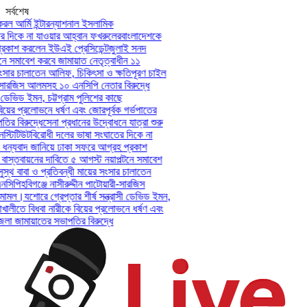
সর্বশেষ
ল আর্মি ইন্টারন্যাশনাল ইসলামিক
দিকে না যাওয়ার আহ্বান ফখরুলের
বাংলাদেশকে
কাশ করলেন ইউএই প্রেসিডেন্ট
জুলাই সনদ
 সমাবেশ করবে জামায়াত নেতৃত্বাধীন ১১
সার চালাতেন আলিফ, চিকিৎসা ও ক্ষতিপূরণ চাইল
-সারজিস আলমসহ ১০ এনসিপি নেতার বিরুদ্ধে
ডেভিড ইমন, চট্টগ্রাম পুলিশের কাছে
য়ের প্রলোভনে ধর্ষণ এবং জোরপূর্বক গর্ভপাতের
 বিরুদ্ধে
সেনা প্রধানের উদ্বোধনে যাত্রা শুরু
টিটিউট
বিরোধী দলের ভাষা সংঘাতের দিকে না
ন্যবাদ জানিয়ে ঢাকা সফরে আগ্রহ প্রকাশ
স্তবায়নের দাবিতে ৫ আগস্ট নয়াপল্টনে সমাবেশ
থ বাবা ও প্রতিবন্ধী মায়ের সংসার চালাতেন
িপি
হবিগঞ্জে নাসীরুদ্দীন পাটোয়ারী-সারজিস
ামল।
যশোরে গ্রেপ্তার শীর্ষ সন্ত্রাসী ডেভিড ইমন,
খালীতে বিধবা নারীকে বিয়ের প্রলোভনে ধর্ষণ এবং
জামায়াতের সভাপতির বিরুদ্ধে