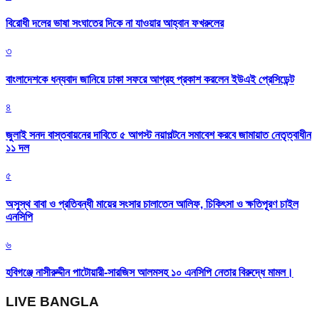
বিরোধী দলের ভাষা সংঘাতের দিকে না যাওয়ার আহ্বান ফখরুলের
৩
বাংলাদেশকে ধন্যবাদ জানিয়ে ঢাকা সফরে আগ্রহ প্রকাশ করলেন ইউএই প্রেসিডেন্ট
৪
জুলাই সনদ বাস্তবায়নের দাবিতে ৫ আগস্ট নয়াপল্টনে সমাবেশ করবে জামায়াত নেতৃত্বাধীন
১১ দল
৫
অসুস্থ বাবা ও প্রতিবন্ধী মায়ের সংসার চালাতেন আলিফ, চিকিৎসা ও ক্ষতিপূরণ চাইল
এনসিপি
৬
হবিগঞ্জে নাসীরুদ্দীন পাটোয়ারী-সারজিস আলমসহ ১০ এনসিপি নেতার বিরুদ্ধে মামল।
LIVE BANGLA