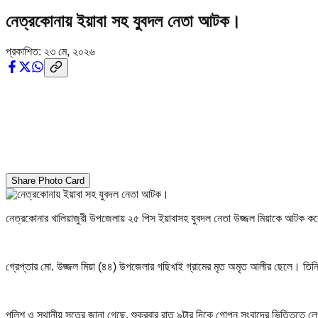
নেত্রকোনায় ইয়াবা সহ যুবদল নেতা আটক।
প্রকাশিত:
২৩ মে, ২০২৬
Share Photo Card
নেত্রকোনার খালিয়াজুরী উপজেলায় ২৫ পিস ইয়াবাসহ যুবদল নেতা উজ্জল মিয়াকে আটক কর
গ্রেপ্তার মো. উজ্জল মিয়া (৪৪) উপজেলার গছিখাই গ্রামের মৃত অমৃত আলীর ছেলে। তি
পুলিশ ও স্থানীয় সূত্রে জানা গেছে, শুক্রবার রাত ৯টার দিকে গোপন সংবাদের ভিত্তিতে