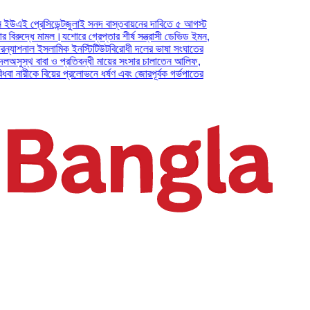
্রেসিডেন্ট
জুলাই সনদ বাস্তবায়নের দাবিতে ৫ আগস্ট
দ্ধে মামল।
যশোরে গ্রেপ্তার শীর্ষ সন্ত্রাসী ডেভিড ইমন,
শনাল ইসলামিক ইনস্টিটিউট
বিরোধী দলের ভাষা সংঘাতের
্থ বাবা ও প্রতিবন্ধী মায়ের সংসার চালাতেন আলিফ,
রীকে বিয়ের প্রলোভনে ধর্ষণ এবং জোরপূর্বক গর্ভপাতের