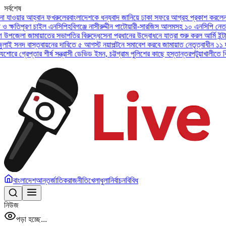
সর্বশেষ
য়ার আহ্বান ফখরুলের
বাংলাদেশকে ধন্যবাদ জানিয়ে ঢাকা সফরে আগ্রহ প্রকাশ করলেন ইউএই প
তিপূরণ চাইল এনসিপি
হবিগঞ্জে নাসীরুদ্দীন পাটোয়ারী-সারজিস আলমসহ ১০ এনসিপি নেতার বিরু
লা জামায়াতের সভাপতির বিরুদ্ধে
সেনা প্রধানের উদ্বোধনে যাত্রা শুরু করল আর্মি ইন্টারন্যা
দ বাস্তবায়নের দাবিতে ৫ আগস্ট নয়াপল্টনে সমাবেশ করবে জামায়াত নেতৃত্বাধীন ১১ দল
অসুস
্রেপ্তার শীর্ষ সন্ত্রাসী ডেভিড ইমন, চট্টগ্রাম পুলিশের কাছে হস্তান্তর
পটুয়াখালীতে বিধবা না
বাংলাদেশ
আন্তর্জাতিক
রাজনীতি
খেলাধুলা
নির্বাচন
বিবিধ
নিউজ
পড়া হচ্ছে...