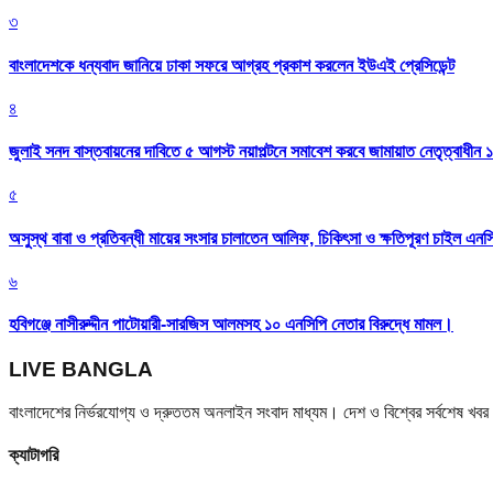
৩
বাংলাদেশকে ধন্যবাদ জানিয়ে ঢাকা সফরে আগ্রহ প্রকাশ করলেন ইউএই প্রেসিডেন্ট
৪
জুলাই সনদ বাস্তবায়নের দাবিতে ৫ আগস্ট নয়াপল্টনে সমাবেশ করবে জামায়াত নেতৃত্বাধীন 
৫
অসুস্থ বাবা ও প্রতিবন্ধী মায়ের সংসার চালাতেন আলিফ, চিকিৎসা ও ক্ষতিপূরণ চাইল এনস
৬
হবিগঞ্জে নাসীরুদ্দীন পাটোয়ারী-সারজিস আলমসহ ১০ এনসিপি নেতার বিরুদ্ধে মামল।
LIVE BANGLA
বাংলাদেশের নির্ভরযোগ্য ও দ্রুততম অনলাইন সংবাদ মাধ্যম। দেশ ও বিশ্বের সর্বশেষ খ
ক্যাটাগরি