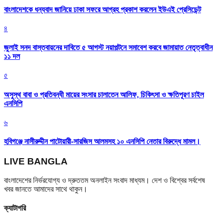
বাংলাদেশকে ধন্যবাদ জানিয়ে ঢাকা সফরে আগ্রহ প্রকাশ করলেন ইউএই প্রেসিডেন্ট
৪
জুলাই সনদ বাস্তবায়নের দাবিতে ৫ আগস্ট নয়াপল্টনে সমাবেশ করবে জামায়াত নেতৃত্বাধীন
১১ দল
৫
অসুস্থ বাবা ও প্রতিবন্ধী মায়ের সংসার চালাতেন আলিফ, চিকিৎসা ও ক্ষতিপূরণ চাইল
এনসিপি
৬
হবিগঞ্জে নাসীরুদ্দীন পাটোয়ারী-সারজিস আলমসহ ১০ এনসিপি নেতার বিরুদ্ধে মামল।
LIVE BANGLA
বাংলাদেশের নির্ভরযোগ্য ও দ্রুততম অনলাইন সংবাদ মাধ্যম। দেশ ও বিশ্বের সর্বশেষ
খবর জানতে আমাদের সাথে থাকুন।
ক্যাটাগরি