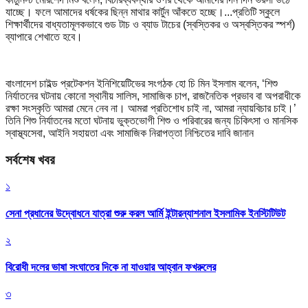
যাচ্ছে। ফলে আমাদের ধর্ষকের ছিন্ন মাথার কার্টুন আঁকতে হচ্ছে।...প্রতিটি স্কুলে
শিক্ষার্থীদের বাধ্যতামূলকভাবে গুড টাচ ও ব্যাড টাচের (স্বস্তিকর ও অস্বস্তিকর স্পর্শ)
ব্যাপারে শেখাতে হবে।
বাংলাদেশ চাইল্ড প্রটেকশন ইনিশিয়েটিভের সংগঠক হো চি মিন ইসলাম বলেন, ‘শিশু
নির্যাতনের ঘটনায় কোনো স্থানীয় সালিস, সামাজিক চাপ, রাজনৈতিক প্রভাব বা অপরাধীকে
রক্ষা সংস্কৃতি আমরা মেনে নেব না। আমরা প্রতিশোধ চাই না, আমরা ন্যায়বিচার চাই।’
তিনি শিশু নির্যাতনের মতো ঘটনায় ভুক্তভোগী শিশু ও পরিবারের জন্য চিকিৎসা ও মানসিক
স্বাস্থ্যসেবা, আইনি সহায়তা এবং সামাজিক নিরাপত্তা নিশ্চিতের দাবি জানান
সর্বশেষ খবর
১
সেনা প্রধানের উদ্বোধনে যাত্রা শুরু করল আর্মি ইন্টারন্যাশনাল ইসলামিক ইনস্টিটিউট
২
বিরোধী দলের ভাষা সংঘাতের দিকে না যাওয়ার আহ্বান ফখরুলের
৩