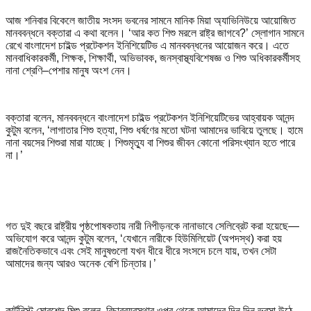
আজ শনিবার বিকেলে জাতীয় সংসদ ভবনের সামনে মানিক মিয়া অ্যাভিনিউয়ে আয়োজিত
মানববন্ধনে বক্তারা এ কথা বলেন। ‘আর কত শিশু মরলে রাষ্ট্র জাগবে?’ স্লোগান সামনে
রেখে বাংলাদেশ চাইল্ড প্রটেকশন ইনিশিয়েটিভ এ মানববন্ধনের আয়োজন করে। এতে
মানবাধিকারকর্মী, শিক্ষক, শিক্ষার্থী, অভিভাবক, জনস্বাস্থ্যবিশেষজ্ঞ ও শিশু অধিকারকর্মীসহ
নানা শ্রেণি–পেশার মানুষ অংশ নেন।
বক্তারা বলেন, মানববন্ধনে বাংলাদেশ চাইল্ড প্রটেকশন ইনিশিয়েটিভের আহ্বায়ক আনন্দ
কুটুম বলেন, ‘লাগাতার শিশু হত্যা, শিশু ধর্ষণের মতো ঘটনা আমাদের ভাবিয়ে তুলছে। হামে
নানা বয়সের শিশুরা মারা যাচ্ছে। শিশুমৃত্যু বা শিশুর জীবন কোনো পরিসংখ্যান হতে পারে
না।’
গত দুই বছরে রাষ্ট্রীয় পৃষ্ঠপোষকতায় নারী নিপীড়নকে নানাভাবে সেলিব্রেট করা হয়েছে—
অভিযোগ করে আনন্দ কুটুম বলেন, ‘যেখানে নারীকে হিউমিলিয়েট (অপদস্থ) করা হয়
রাজনৈতিকভাবে এবং সেই মানুষগুলো যখন ধীরে ধীরে সংসদে চলে যায়, তখন সেটা
আমাদের জন্য আরও অনেক বেশি চিন্তার।’
কার্টুনিস্ট মোরশেদ মিশু বলেন, বিচারব্যবস্থার ওপর থেকে আমাদের দিন দিন ভরসা উঠে