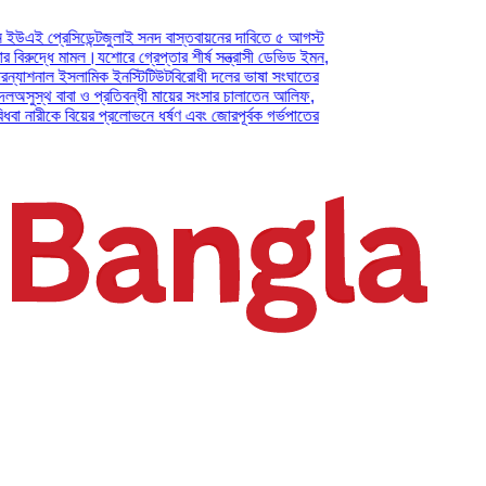
্রেসিডেন্ট
জুলাই সনদ বাস্তবায়নের দাবিতে ৫ আগস্ট
দ্ধে মামল।
যশোরে গ্রেপ্তার শীর্ষ সন্ত্রাসী ডেভিড ইমন,
াশনাল ইসলামিক ইনস্টিটিউট
বিরোধী দলের ভাষা সংঘাতের
্থ বাবা ও প্রতিবন্ধী মায়ের সংসার চালাতেন আলিফ,
ারীকে বিয়ের প্রলোভনে ধর্ষণ এবং জোরপূর্বক গর্ভপাতের