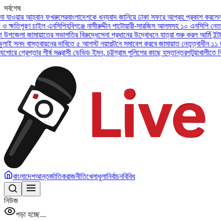
সর্বশেষ
য়ার আহ্বান ফখরুলের
বাংলাদেশকে ধন্যবাদ জানিয়ে ঢাকা সফরে আগ্রহ প্রকাশ করলেন ইউএই প
তিপূরণ চাইল এনসিপি
হবিগঞ্জে নাসীরুদ্দীন পাটোয়ারী-সারজিস আলমসহ ১০ এনসিপি নেতার বিরু
লা জামায়াতের সভাপতির বিরুদ্ধে
সেনা প্রধানের উদ্বোধনে যাত্রা শুরু করল আর্মি ইন্টারন্য
নদ বাস্তবায়নের দাবিতে ৫ আগস্ট নয়াপল্টনে সমাবেশ করবে জামায়াত নেতৃত্বাধীন ১১ দল
অসুস
্রেপ্তার শীর্ষ সন্ত্রাসী ডেভিড ইমন, চট্টগ্রাম পুলিশের কাছে হস্তান্তর
পটুয়াখালীতে বিধবা ন
বাংলাদেশ
আন্তর্জাতিক
রাজনীতি
খেলাধুলা
নির্বাচন
বিবিধ
নিউজ
পড়া হচ্ছে...