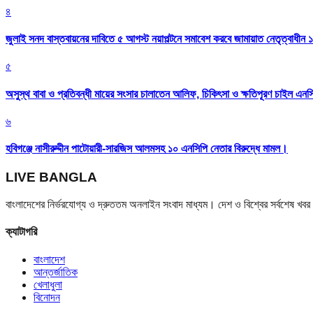
৪
জুলাই সনদ বাস্তবায়নের দাবিতে ৫ আগস্ট নয়াপল্টনে সমাবেশ করবে জামায়াত নেতৃত্বাধীন 
৫
অসুস্থ বাবা ও প্রতিবন্ধী মায়ের সংসার চালাতেন আলিফ, চিকিৎসা ও ক্ষতিপূরণ চাইল এনস
৬
হবিগঞ্জে নাসীরুদ্দীন পাটোয়ারী-সারজিস আলমসহ ১০ এনসিপি নেতার বিরুদ্ধে মামল।
LIVE BANGLA
বাংলাদেশের নির্ভরযোগ্য ও দ্রুততম অনলাইন সংবাদ মাধ্যম। দেশ ও বিশ্বের সর্বশেষ খ
ক্যাটাগরি
বাংলাদেশ
আন্তর্জাতিক
খেলাধুলা
বিনোদন