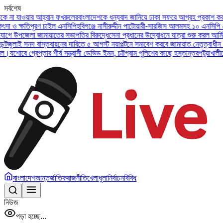
সর্বশেষ
াওয়ার আহ্বান ফখরুলের
বাংলাদেশকে ধন্যবাদ জানিয়ে ঢাকা সফরে আগ্রহ প্রকাশ করলেন ইউএই
্ষতিপূরণ চাইল এনসিপি
হবিগঞ্জে নাসীরুদ্দীন পাটোয়ারী-সারজিস আলমসহ ১০ এনসিপি নেতার বি
পজেলা জামায়াতের সভাপতির বিরুদ্ধে
সেনা প্রধানের উদ্বোধনে যাত্রা শুরু করল আর্মি ইন্টারন
 সনদ বাস্তবায়নের দাবিতে ৫ আগস্ট নয়াপল্টনে সমাবেশ করবে জামায়াত নেতৃত্বাধীন ১১ দল
অস
 গ্রেপ্তার শীর্ষ সন্ত্রাসী ডেভিড ইমন, চট্টগ্রাম পুলিশের কাছে হস্তান্তর
পটুয়াখালীতে বিধবা
বাংলাদেশ
আন্তর্জাতিক
রাজনীতি
খেলাধুলা
নির্বাচন
বিবিধ
নিউজ
পড়া হচ্ছে...