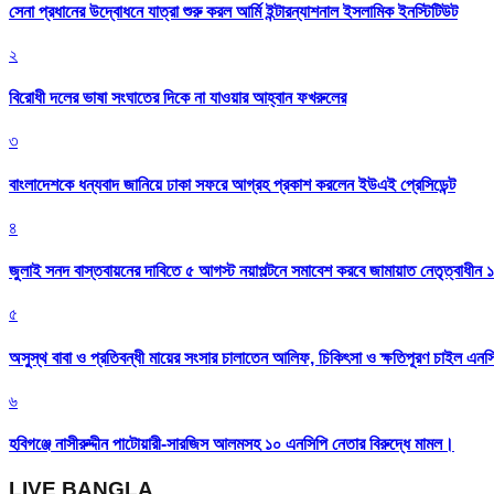
সেনা প্রধানের উদ্বোধনে যাত্রা শুরু করল আর্মি ইন্টারন্যাশনাল ইসলামিক ইনস্টিটিউট
২
বিরোধী দলের ভাষা সংঘাতের দিকে না যাওয়ার আহ্বান ফখরুলের
৩
বাংলাদেশকে ধন্যবাদ জানিয়ে ঢাকা সফরে আগ্রহ প্রকাশ করলেন ইউএই প্রেসিডেন্ট
৪
জুলাই সনদ বাস্তবায়নের দাবিতে ৫ আগস্ট নয়াপল্টনে সমাবেশ করবে জামায়াত নেতৃত্বাধীন 
৫
অসুস্থ বাবা ও প্রতিবন্ধী মায়ের সংসার চালাতেন আলিফ, চিকিৎসা ও ক্ষতিপূরণ চাইল এনস
৬
হবিগঞ্জে নাসীরুদ্দীন পাটোয়ারী-সারজিস আলমসহ ১০ এনসিপি নেতার বিরুদ্ধে মামল।
LIVE BANGLA