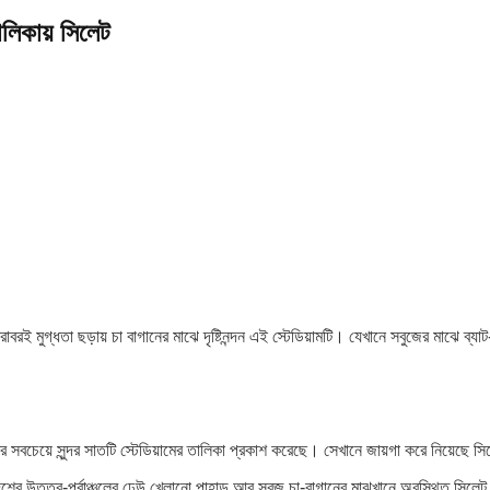
তালিকায় সিলেট
াবরই মুগ্ধতা ছড়ায় চা বাগানের মাঝে দৃষ্টিনন্দন এই স্টেডিয়ামটি। যেখানে সবুজের মাঝে ব্য
র সবচেয়ে সুন্দর সাতটি স্টেডিয়ামের তালিকা প্রকাশ করেছে। সেখানে জায়গা করে নিয়েছে সি
দেশের উত্তর-পূর্বাঞ্চলের ঢেউ খেলানো পাহাড় আর সবুজ চা-বাগানের মাঝখানে অবস্থিত সিলেট আন