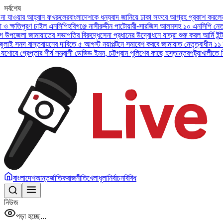
সর্বশেষ
র আহ্বান ফখরুলের
বাংলাদেশকে ধন্যবাদ জানিয়ে ঢাকা সফরে আগ্রহ প্রকাশ করলেন ইউএই প্র
ূরণ চাইল এনসিপি
হবিগঞ্জে নাসীরুদ্দীন পাটোয়ারী-সারজিস আলমসহ ১০ এনসিপি নেতার বিরুদ্
 জামায়াতের সভাপতির বিরুদ্ধে
সেনা প্রধানের উদ্বোধনে যাত্রা শুরু করল আর্মি ইন্টারন্যাশন
বাস্তবায়নের দাবিতে ৫ আগস্ট নয়াপল্টনে সমাবেশ করবে জামায়াত নেতৃত্বাধীন ১১ দল
অসুস্থ
প্তার শীর্ষ সন্ত্রাসী ডেভিড ইমন, চট্টগ্রাম পুলিশের কাছে হস্তান্তর
পটুয়াখালীতে বিধবা নারী
বাংলাদেশ
আন্তর্জাতিক
রাজনীতি
খেলাধুলা
নির্বাচন
বিবিধ
নিউজ
পড়া হচ্ছে...