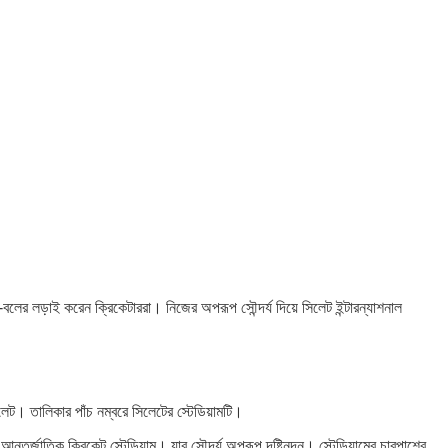
াট-বলের লড়াই করেন ক্রিকেটাররা। নিজের অপরূপ সৌন্দর্য দিয়ে সিলেট ইন্টারন্যাশনাল
লেট। তালিকার পাঁচ নম্বরে সিলেটের স্টেডিয়ামটি।
্তর্জাতিক ক্রিকেট স্টেডিয়াম। যার সৌন্দর্য অপরূপ দৃষ্টিনন্দন। স্টেডিয়ামের চারপাশের