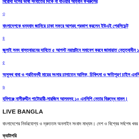
বিরোধী দলের ভাষা সংঘাতের দিকে না যাওয়ার আহ্বান ফখরুলের
৩
বাংলাদেশকে ধন্যবাদ জানিয়ে ঢাকা সফরে আগ্রহ প্রকাশ করলেন ইউএই প্রেসিডেন্ট
৪
জুলাই সনদ বাস্তবায়নের দাবিতে ৫ আগস্ট নয়াপল্টনে সমাবেশ করবে জামায়াত নেতৃত্বাধীন 
৫
অসুস্থ বাবা ও প্রতিবন্ধী মায়ের সংসার চালাতেন আলিফ, চিকিৎসা ও ক্ষতিপূরণ চাইল এনস
৬
হবিগঞ্জে নাসীরুদ্দীন পাটোয়ারী-সারজিস আলমসহ ১০ এনসিপি নেতার বিরুদ্ধে মামল।
LIVE BANGLA
বাংলাদেশের নির্ভরযোগ্য ও দ্রুততম অনলাইন সংবাদ মাধ্যম। দেশ ও বিশ্বের সর্বশেষ খ
ক্যাটাগরি