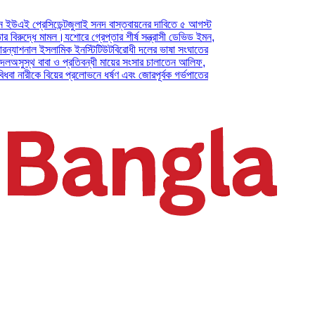
েসিডেন্ট
জুলাই সনদ বাস্তবায়নের দাবিতে ৫ আগস্ট
ধে মামল।
যশোরে গ্রেপ্তার শীর্ষ সন্ত্রাসী ডেভিড ইমন,
াল ইসলামিক ইনস্টিটিউট
বিরোধী দলের ভাষা সংঘাতের
 বাবা ও প্রতিবন্ধী মায়ের সংসার চালাতেন আলিফ,
কে বিয়ের প্রলোভনে ধর্ষণ এবং জোরপূর্বক গর্ভপাতের