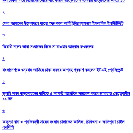
কল রেকর্ড নিয়ে বিরোধের জেরে সাতক্ষীরায় ছাত্রলীগের হামলায় ছাত্রদলের আহত ১০
২
সেনা প্রধানের উদ্বোধনে যাত্রা শুরু করল আর্মি ইন্টারন্যাশনাল ইসলামিক ইনস্টিটিউট
৩
বিরোধী দলের ভাষা সংঘাতের দিকে না যাওয়ার আহ্বান ফখরুলের
৪
বাংলাদেশকে ধন্যবাদ জানিয়ে ঢাকা সফরে আগ্রহ প্রকাশ করলেন ইউএই প্রেসিডেন্ট
৫
জুলাই সনদ বাস্তবায়নের দাবিতে ৫ আগস্ট নয়াপল্টনে সমাবেশ করবে জামায়াত নেতৃত্বাধীন
১১ দল
৬
অসুস্থ বাবা ও প্রতিবন্ধী মায়ের সংসার চালাতেন আলিফ, চিকিৎসা ও ক্ষতিপূরণ চাইল
এনসিপি