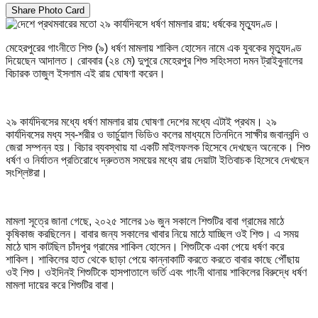
Share Photo Card
মেহেরপুরের গাংনীতে শিশু (৯) ধর্ষণ মামলায় শাকিল হোসেন নামে এক যুবকের মৃত্যুদণ্ড
দিয়েছেন আদালত। রোববার (২৪ মে) দুপুরে মেহেরপুর শিশু সহিংসতা দমন ট্রাইবুনালের
বিচারক তাজুল ইসলাম এই রায় ঘোষণা করেন।
২৯ কার্যদিবসের মধ্যে ধর্ষণ মামলার রায় ঘোষণা দেশের মধ্যে এটাই প্রথম। ২৯
কার্যদিবসের মধ্য স্ব-শরীর ও ভার্চুয়াল ভিডিও কলের মাধ্যমে তিনদিনে সাক্ষীর জবানবন্দি ও
জেরা সম্পন্ন হয়। বিচার ব্যবস্থায় যা একটি মাইলফলক হিসেবে দেখছেন অনেকে।‌ শিশু
ধর্ষণ ও নির্যাতন প্রতিরোধে দ্রুততম সময়ের মধ্যে রায় দেয়াটা ইতিবাচক হিসেবে দেখছেন
সংশ্লিষ্টরা।
মামলা সূত্রে জানা গেছে, ২০২৫ সালের ১৬ জুন সকালে শিশুটির বাবা গ্রামের মাঠে
কৃষিকাজ করছিলেন। বাবার জন্য সকালের খাবার নিয়ে মাঠে যাচ্ছিল ওই শিশু। এ সময়
মাঠে ঘাস কাটছিল চাঁদপুর গ্রামের শাকিল হোসেন। শিশুটিকে একা পেয়ে ধর্ষণ করে
শাকিল। শাকিলের হাত থেকে ছাড়া পেয়ে কান্নাকাটি করতে করতে বাবার কাছে পৌঁছায়
ওই শিশু। ওইদিনই শিশুটিকে হাসপাতালে ভর্তি এবং গাংনী থানায় শাকিলের বিরুদ্ধে ধর্ষণ
মামলা দায়ের করে শিশুটির বাবা।