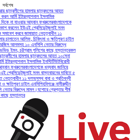
সর্বশেষ
ায় ছাত্রলীগের হামলায় ছাত্রদলের আহত
রল আর্মি ইন্টারন্যাশনাল ইসলামিক
িকে না যাওয়ার আহ্বান ফখরুলের
বাংলাদেশকে
াশ করলেন ইউএই প্রেসিডেন্ট
জুলাই সনদ
সমাবেশ করবে জামায়াত নেতৃত্বাধীন ১১
ার চালাতেন আলিফ, চিকিৎসা ও ক্ষতিপূরণ চাইল
সারজিস আলমসহ ১০ এনসিপি নেতার বিরুদ্ধে
েভিড ইমন, চট্টগ্রাম পুলিশের কাছে হস্তান্তর
কল
ছাত্রলীগের হামলায় ছাত্রদলের আহত ১০
সেনা
 ইন্টারন্যাশনাল ইসলামিক ইনস্টিটিউট
বিরোধী
্বান ফখরুলের
বাংলাদেশকে ধন্যবাদ জানিয়ে
প্রেসিডেন্ট
জুলাই সনদ বাস্তবায়নের দাবিতে ৫
নেতৃত্বাধীন ১১ দল
অসুস্থ বাবা ও প্রতিবন্ধী
 ক্ষতিপূরণ চাইল এনসিপি
হবিগঞ্জে নাসীরুদ্দীন
তার বিরুদ্ধে মামল।
যশোরে গ্রেপ্তার শীর্ষ
কাছে হস্তান্তর