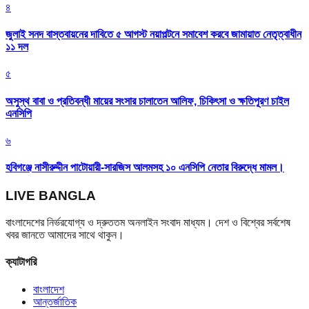
৪
জুলাই সনদ বাস্তবায়নের দাবিতে ৫ আগস্ট নয়াপল্টনে সমাবেশ করবে জামায়াত নেতৃত্বাধীন
১১ দল
৫
অসুস্থ বাবা ও প্রতিবন্ধী মায়ের সংসার চালাতেন আলিফ, চিকিৎসা ও ক্ষতিপূরণ চাইল
এনসিপি
৬
হবিগঞ্জে নাসীরুদ্দীন পাটোয়ারী-সারজিস আলমসহ ১০ এনসিপি নেতার বিরুদ্ধে মামল।
LIVE BANGLA
বাংলাদেশের নির্ভরযোগ্য ও দ্রুততম অনলাইন সংবাদ মাধ্যম। দেশ ও বিশ্বের সর্বশেষ
খবর জানতে আমাদের সাথে থাকুন।
ক্যাটাগরি
বাংলাদেশ
আন্তর্জাতিক