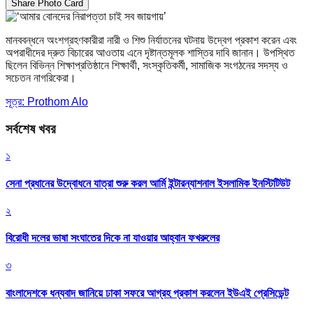
Share Photo Card
মানববন্ধনে অংশগ্রহণকারীরা নারী ও শিশু নির্যাতনের ঘটনায় উদ্বেগ প্রকাশ করেন এবং
অপরাধীদের দ্রুত বিচারের আওতায় এনে দৃষ্টান্তমূলক শাস্তির দাবি জানান। উপস্থিত
ছিলেন বিভিন্ন শিক্ষাপ্রতিষ্ঠানে শিক্ষার্থী, সংস্কৃতিকর্মী, সামাজিক সংগঠনের সদস্য ও
সচেতন নাগরিকেরা।
সূত্র: Prothom Alo
সর্বশেষ খবর
১
সেনা প্রধানের উদ্বোধনে যাত্রা শুরু করল আর্মি ইন্টারন্যাশনাল ইসলামিক ইনস্টিটিউট
২
বিরোধী দলের ভাষা সংঘাতের দিকে না যাওয়ার আহ্বান ফখরুলের
৩
বাংলাদেশকে ধন্যবাদ জানিয়ে ঢাকা সফরে আগ্রহ প্রকাশ করলেন ইউএই প্রেসিডেন্ট