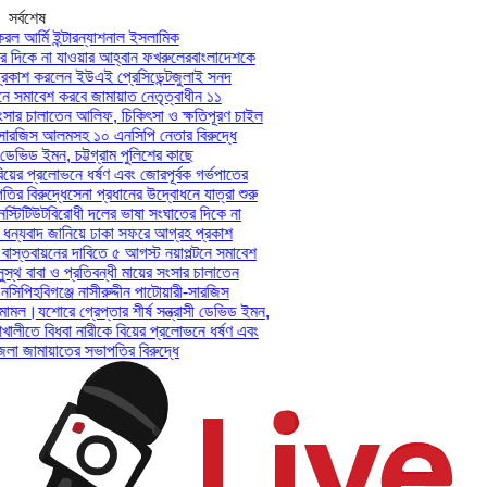
সর্বশেষ
ল আর্মি ইন্টারন্যাশনাল ইসলামিক
 দিকে না যাওয়ার আহ্বান ফখরুলের
বাংলাদেশকে
কাশ করলেন ইউএই প্রেসিডেন্ট
জুলাই সনদ
ে সমাবেশ করবে জামায়াত নেতৃত্বাধীন ১১
ংসার চালাতেন আলিফ, চিকিৎসা ও ক্ষতিপূরণ চাইল
ী-সারজিস আলমসহ ১০ এনসিপি নেতার বিরুদ্ধে
 ডেভিড ইমন, চট্টগ্রাম পুলিশের কাছে
য়ের প্রলোভনে ধর্ষণ এবং জোরপূর্বক গর্ভপাতের
 বিরুদ্ধে
সেনা প্রধানের উদ্বোধনে যাত্রা শুরু
্টিটিউট
বিরোধী দলের ভাষা সংঘাতের দিকে না
ন্যবাদ জানিয়ে ঢাকা সফরে আগ্রহ প্রকাশ
স্তবায়নের দাবিতে ৫ আগস্ট নয়াপল্টনে সমাবেশ
্থ বাবা ও প্রতিবন্ধী মায়ের সংসার চালাতেন
সিপি
হবিগঞ্জে নাসীরুদ্দীন পাটোয়ারী-সারজিস
ামল।
যশোরে গ্রেপ্তার শীর্ষ সন্ত্রাসী ডেভিড ইমন,
খালীতে বিধবা নারীকে বিয়ের প্রলোভনে ধর্ষণ এবং
 জামায়াতের সভাপতির বিরুদ্ধে