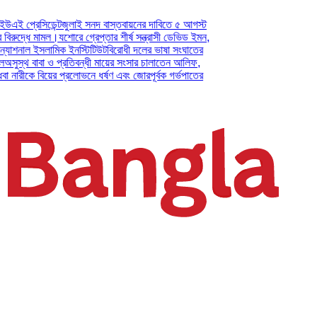
সিডেন্ট
জুলাই সনদ বাস্তবায়নের দাবিতে ৫ আগস্ট
 মামল।
যশোরে গ্রেপ্তার শীর্ষ সন্ত্রাসী ডেভিড ইমন,
ল ইসলামিক ইনস্টিটিউট
বিরোধী দলের ভাষা সংঘাতের
াবা ও প্রতিবন্ধী মায়ের সংসার চালাতেন আলিফ,
ে বিয়ের প্রলোভনে ধর্ষণ এবং জোরপূর্বক গর্ভপাতের