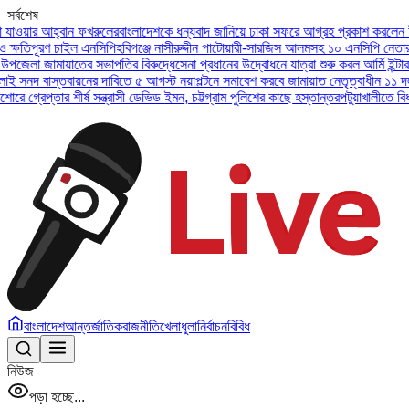
সর্বশেষ
আহ্বান ফখরুলের
বাংলাদেশকে ধন্যবাদ জানিয়ে ঢাকা সফরে আগ্রহ প্রকাশ করলেন ইউএই প্রে
রণ চাইল এনসিপি
হবিগঞ্জে নাসীরুদ্দীন পাটোয়ারী-সারজিস আলমসহ ১০ এনসিপি নেতার বিরুদ্ধে
জামায়াতের সভাপতির বিরুদ্ধে
সেনা প্রধানের উদ্বোধনে যাত্রা শুরু করল আর্মি ইন্টারন্যাশনা
াস্তবায়নের দাবিতে ৫ আগস্ট নয়াপল্টনে সমাবেশ করবে জামায়াত নেতৃত্বাধীন ১১ দল
অসুস্থ ব
্তার শীর্ষ সন্ত্রাসী ডেভিড ইমন, চট্টগ্রাম পুলিশের কাছে হস্তান্তর
পটুয়াখালীতে বিধবা নারীক
বাংলাদেশ
আন্তর্জাতিক
রাজনীতি
খেলাধুলা
নির্বাচন
বিবিধ
নিউজ
পড়া হচ্ছে...