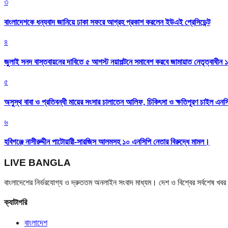
৩
বাংলাদেশকে ধন্যবাদ জানিয়ে ঢাকা সফরে আগ্রহ প্রকাশ করলেন ইউএই প্রেসিডেন্ট
৪
জুলাই সনদ বাস্তবায়নের দাবিতে ৫ আগস্ট নয়াপল্টনে সমাবেশ করবে জামায়াত নেতৃত্বাধীন 
৫
অসুস্থ বাবা ও প্রতিবন্ধী মায়ের সংসার চালাতেন আলিফ, চিকিৎসা ও ক্ষতিপূরণ চাইল এনস
৬
হবিগঞ্জে নাসীরুদ্দীন পাটোয়ারী-সারজিস আলমসহ ১০ এনসিপি নেতার বিরুদ্ধে মামল।
LIVE BANGLA
বাংলাদেশের নির্ভরযোগ্য ও দ্রুততম অনলাইন সংবাদ মাধ্যম। দেশ ও বিশ্বের সর্বশেষ খ
ক্যাটাগরি
বাংলাদেশ