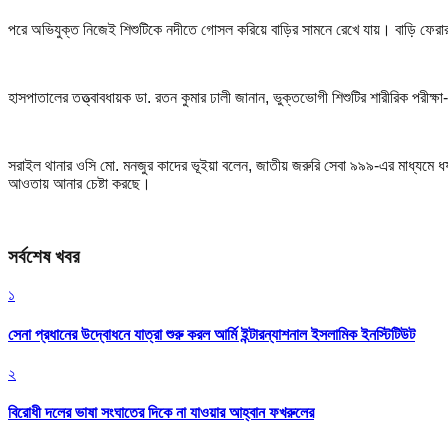
পরে অভিযুক্ত নিজেই শিশুটিকে নদীতে গোসল করিয়ে বাড়ির সামনে রেখে যায়। বাড়ি ফেরার প
হাসপাতালের তত্ত্বাবধায়ক ডা. রতন কুমার ঢালী জানান, ভুক্তভোগী শিশুটির শারীরিক পরীক্ষা
সরাইল থানার ওসি মো. মনজুর কাদের ভূইয়া বলেন, জাতীয় জরুরি সেবা ৯৯৯-এর মাধ্যম
আওতায় আনার চেষ্টা করছে।
সর্বশেষ খবর
১
সেনা প্রধানের উদ্বোধনে যাত্রা শুরু করল আর্মি ইন্টারন্যাশনাল ইসলামিক ইনস্টিটিউট
২
বিরোধী দলের ভাষা সংঘাতের দিকে না যাওয়ার আহ্বান ফখরুলের