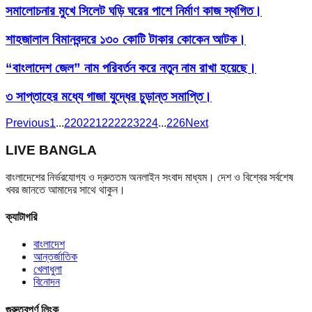
সমালোচনার মুখে সিলেট ঘড়ি ঘরের পাশে নির্মাণ কাজ স্থগিত।
শাহজালাল বিমানবন্দরে ১৩০ কোটি টাকার কোকেন আটক।
“বাংলাদেশ জেল” নাম পরিবর্তন করে নতুন নাম রাখা হয়েছে।
৩ সাপ্তাহের মধ্যে গাজা যুদ্ধের চুড়ান্ত সমাপ্তি।
Previous
1
...
220
221
222
223
224
...
226
Next
LIVE BANGLA
বাংলাদেশের নির্ভরযোগ্য ও দ্রুততম অনলাইন সংবাদ মাধ্যম। দেশ ও বিশ্বের সর্বশেষ
খবর জানতে আমাদের সাথে থাকুন।
ক্যাটাগরি
বাংলাদেশ
আন্তর্জাতিক
খেলাধুলা
বিনোদন
গুরুত্বপূর্ণ লিংক