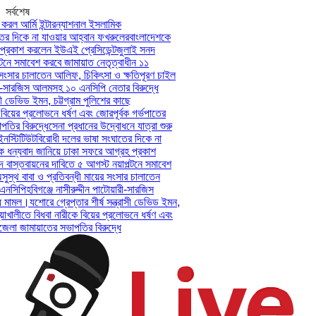
সর্বশেষ
করল আর্মি ইন্টারন্যাশনাল ইসলামিক
র দিকে না যাওয়ার আহ্বান ফখরুলের
বাংলাদেশকে
্রকাশ করলেন ইউএই প্রেসিডেন্ট
জুলাই সনদ
টনে সমাবেশ করবে জামায়াত নেতৃত্বাধীন ১১
সংসার চালাতেন আলিফ, চিকিৎসা ও ক্ষতিপূরণ চাইল
রী-সারজিস আলমসহ ১০ এনসিপি নেতার বিরুদ্ধে
সী ডেভিড ইমন, চট্টগ্রাম পুলিশের কাছে
বিয়ের প্রলোভনে ধর্ষণ এবং জোরপূর্বক গর্ভপাতের
ির বিরুদ্ধে
সেনা প্রধানের উদ্বোধনে যাত্রা শুরু
স্টিটিউট
বিরোধী দলের ভাষা সংঘাতের দিকে না
 ধন্যবাদ জানিয়ে ঢাকা সফরে আগ্রহ প্রকাশ
বাস্তবায়নের দাবিতে ৫ আগস্ট নয়াপল্টনে সমাবেশ
স্থ বাবা ও প্রতিবন্ধী মায়ের সংসার চালাতেন
নসিপি
হবিগঞ্জে নাসীরুদ্দীন পাটোয়ারী-সারজিস
 মামল।
যশোরে গ্রেপ্তার শীর্ষ সন্ত্রাসী ডেভিড ইমন,
়াখালীতে বিধবা নারীকে বিয়ের প্রলোভনে ধর্ষণ এবং
লা জামায়াতের সভাপতির বিরুদ্ধে