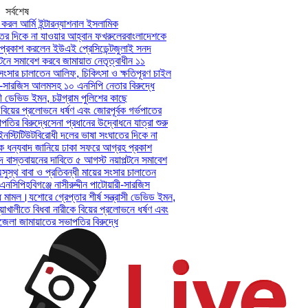
সর্বশেষ
করল আর্মি ইন্টারন্যাশনাল ইসলামিক
র দিকে না যাওয়ার আহ্বান ফখরুলের
বাংলাদেশকে
্রকাশ করলেন ইউএই প্রেসিডেন্ট
জুলাই সনদ
টনে সমাবেশ করবে জামায়াত নেতৃত্বাধীন ১১
সংসার চালাতেন আলিফ, চিকিৎসা ও ক্ষতিপূরণ চাইল
রী-সারজিস আলমসহ ১০ এনসিপি নেতার বিরুদ্ধে
সী ডেভিড ইমন, চট্টগ্রাম পুলিশের কাছে
বিয়ের প্রলোভনে ধর্ষণ এবং জোরপূর্বক গর্ভপাতের
ির বিরুদ্ধে
সেনা প্রধানের উদ্বোধনে যাত্রা শুরু
স্টিটিউট
বিরোধী দলের ভাষা সংঘাতের দিকে না
 ধন্যবাদ জানিয়ে ঢাকা সফরে আগ্রহ প্রকাশ
বাস্তবায়নের দাবিতে ৫ আগস্ট নয়াপল্টনে সমাবেশ
স্থ বাবা ও প্রতিবন্ধী মায়ের সংসার চালাতেন
নসিপি
হবিগঞ্জে নাসীরুদ্দীন পাটোয়ারী-সারজিস
 মামল।
যশোরে গ্রেপ্তার শীর্ষ সন্ত্রাসী ডেভিড ইমন,
়াখালীতে বিধবা নারীকে বিয়ের প্রলোভনে ধর্ষণ এবং
লা জামায়াতের সভাপতির বিরুদ্ধে