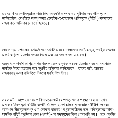
এর আগে আফগানিস্তানে পরিচালিত কয়েকটি হামলার দায় স্বীকার করে পাকিস্তান
জানিয়েছিল, দেশটিতে অবস্থানরত তেহরিক-ই-তালেবান পাকিস্তান (টিটিপি) সদস্যদের
লক্ষ্য করে অভিযান চালানো হয়েছে।
খোস্ত প্রদেশের এক কর্মকর্তা আন্তর্জাতিক সংবাদমাধ্যমকে জানিয়েছেন, স্পাইরা জেলায়
একটি বাড়িতে হামলায় নয়জন নিহত এবং ১০ জন আহত হয়েছেন।
অন্যদিকে পাকতিকা প্রদেশের বারমাল জেলায় পৃথক আরেক হামলায় চারজন বেসামরিক
নাগরিক নিহত হয়েছেন বলে স্থানীয় বাসিন্দারা জানিয়েছেন। তাদের দাবি, হামলার
লক্ষ্যবস্তু হওয়া বাড়িটিতে নিহতরা সবাই শিশু ছিল।
এর একদিন আগে সোমবার পাকিস্তানের খাইবার পাখতুনখওয়া প্রদেশের হাসান খেল
এলাকায় নিরাপত্তা বাহিনীর একটি চৌকিতে হামলা চালায় সন্দেহভাজন টিটিপি সদস্যরা।
আফগান সীমান্তসংলগ্ন ওই এলাকায় হামলার পর বন্দুকধারীদের সঙ্গে পাকিস্তানের আধা-
সামরিক বাহিনী ফ্রন্টিয়ার কোর (এফসি)-এর সদস্যদের তীব্র গোলাগুলি হয়। এতে এফসির