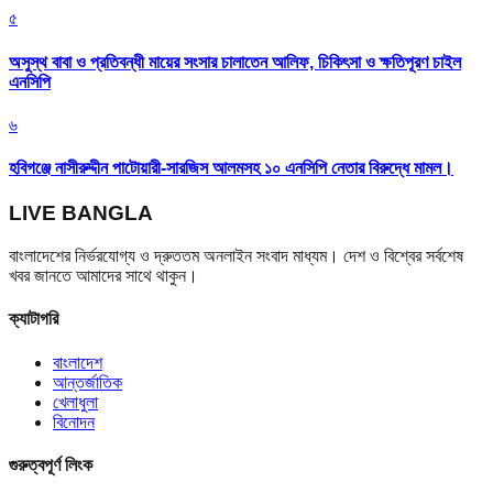
৫
অসুস্থ বাবা ও প্রতিবন্ধী মায়ের সংসার চালাতেন আলিফ, চিকিৎসা ও ক্ষতিপূরণ চাইল
এনসিপি
৬
হবিগঞ্জে নাসীরুদ্দীন পাটোয়ারী-সারজিস আলমসহ ১০ এনসিপি নেতার বিরুদ্ধে মামল।
LIVE BANGLA
বাংলাদেশের নির্ভরযোগ্য ও দ্রুততম অনলাইন সংবাদ মাধ্যম। দেশ ও বিশ্বের সর্বশেষ
খবর জানতে আমাদের সাথে থাকুন।
ক্যাটাগরি
বাংলাদেশ
আন্তর্জাতিক
খেলাধুলা
বিনোদন
গুরুত্বপূর্ণ লিংক