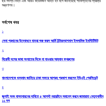
ছয় সদস্য নিহত এবং আরও কয়েকজন আহত হন বলে জানিয়েছে পাকিস্তানের স্বরাষ্ট্র
মন্ত্রণালয়।
সর্বশেষ খবর
১
সেনা প্রধানের উদ্বোধনে যাত্রা শুরু করল আর্মি ইন্টারন্যাশনাল ইসলামিক ইনস্টিটিউট
২
বিরোধী দলের ভাষা সংঘাতের দিকে না যাওয়ার আহ্বান ফখরুলের
৩
বাংলাদেশকে ধন্যবাদ জানিয়ে ঢাকা সফরে আগ্রহ প্রকাশ করলেন ইউএই প্রেসিডেন্ট
৪
জুলাই সনদ বাস্তবায়নের দাবিতে ৫ আগস্ট নয়াপল্টনে সমাবেশ করবে জামায়াত নেতৃত্বাধীন
১১ দল