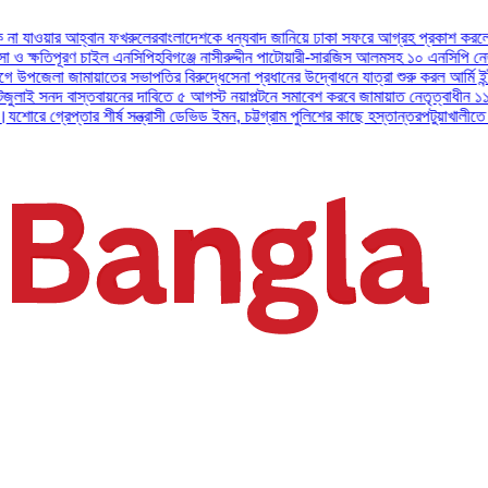
 ফখরুলের
বাংলাদেশকে ধন্যবাদ জানিয়ে ঢাকা সফরে আগ্রহ প্রকাশ করলেন ইউএই প্রেসিডেন্ট
 এনসিপি
হবিগঞ্জে নাসীরুদ্দীন পাটোয়ারী-সারজিস আলমসহ ১০ এনসিপি নেতার বিরুদ্ধে মামল।
য
তের সভাপতির বিরুদ্ধে
সেনা প্রধানের উদ্বোধনে যাত্রা শুরু করল আর্মি ইন্টারন্যাশনাল ইসলামি
নের দাবিতে ৫ আগস্ট নয়াপল্টনে সমাবেশ করবে জামায়াত নেতৃত্বাধীন ১১ দল
অসুস্থ বাবা ও প
্ষ সন্ত্রাসী ডেভিড ইমন, চট্টগ্রাম পুলিশের কাছে হস্তান্তর
পটুয়াখালীতে বিধবা নারীকে বিয়ের