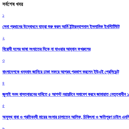
সর্বশেষ খবর
১
সেনা প্রধানের উদ্বোধনে যাত্রা শুরু করল আর্মি ইন্টারন্যাশনাল ইসলামিক ইনস্টিটিউট
২
বিরোধী দলের ভাষা সংঘাতের দিকে না যাওয়ার আহ্বান ফখরুলের
৩
বাংলাদেশকে ধন্যবাদ জানিয়ে ঢাকা সফরে আগ্রহ প্রকাশ করলেন ইউএই প্রেসিডেন্ট
৪
জুলাই সনদ বাস্তবায়নের দাবিতে ৫ আগস্ট নয়াপল্টনে সমাবেশ করবে জামায়াত নেতৃত্বাধীন 
৫
অসুস্থ বাবা ও প্রতিবন্ধী মায়ের সংসার চালাতেন আলিফ, চিকিৎসা ও ক্ষতিপূরণ চাইল এনস
৬