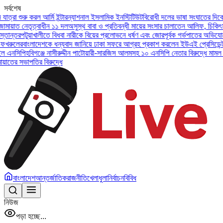
সর্বশেষ
মি ইন্টারন্যাশনাল ইসলামিক ইনস্টিটিউট
বিরোধী দলের ভাষা সংঘাতের দিকে না যাওয়ার আহ্বান
 ১১ দল
অসুস্থ বাবা ও প্রতিবন্ধী মায়ের সংসার চালাতেন আলিফ, চিকিৎসা ও ক্ষতিপূরণ চাইল
ে বিধবা নারীকে বিয়ের প্রলোভনে ধর্ষণ এবং জোরপূর্বক গর্ভপাতের অভিযোগে উপজেলা জামায়া
 ধন্যবাদ জানিয়ে ঢাকা সফরে আগ্রহ প্রকাশ করলেন ইউএই প্রেসিডেন্ট
জুলাই সনদ বাস্তবায়
নাসীরুদ্দীন পাটোয়ারী-সারজিস আলমসহ ১০ এনসিপি নেতার বিরুদ্ধে মামল।
যশোরে গ্রেপ্তার শীর
দ্ধে
বাংলাদেশ
আন্তর্জাতিক
রাজনীতি
খেলাধুলা
নির্বাচন
বিবিধ
নিউজ
পড়া হচ্ছে...