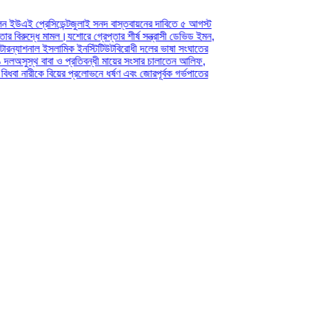
জুলাই সনদ বাস্তবায়নের দাবিতে ৫ আগস্ট
শোরে গ্রেপ্তার শীর্ষ সন্ত্রাসী ডেভিড ইমন,
ক ইনস্টিটিউট
বিরোধী দলের ভাষা সংঘাতের
্রতিবন্ধী মায়ের সংসার চালাতেন আলিফ,
 প্রলোভনে ধর্ষণ এবং জোরপূর্বক গর্ভপাতের