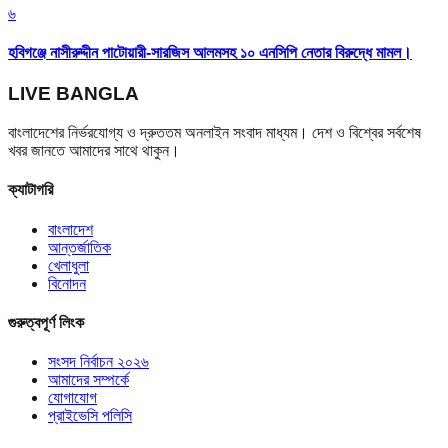
৬
হবিগঞ্জে নাসীরুদ্দীন পাটোয়ারী-সারজিস আলমসহ ১০ এনসিপি নেতার বিরুদ্ধে মামল।
LIVE BANGLA
বাংলাদেশের নির্ভরযোগ্য ও দ্রুততম অনলাইন সংবাদ মাধ্যম। দেশ ও বিশ্বের সর্বশেষ
খবর জানতে আমাদের সাথে থাকুন।
ক্যাটাগরি
বাংলাদেশ
আন্তর্জাতিক
খেলাধুলা
বিনোদন
গুরুত্বপূর্ণ লিংক
সংসদ নির্বাচন ২০২৬
আমাদের সম্পর্কে
যোগাযোগ
প্রাইভেসি পলিসি