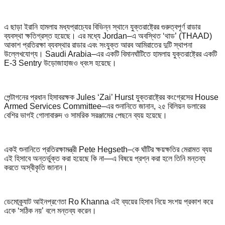
এ ছাড়া ইরানি হামলায় মধ্যপ্রাচ্যের বিভিন্ন স্থানে যুক্তরাষ্ট্রের গুরুত্বপূর্ণ রাডার
ব্যবস্থা ক্ষতিগ্রস্ত হয়েছে। এর মধ্যে Jordan–এ অবস্থিত ‘থাড’ (THAAD)
আকাশ প্রতিরক্ষা ব্যবস্থার রাডার এবং সংযুক্ত আরব আমিরাতের দুটি স্থাপনা
উল্লেখযোগ্য। Saudi Arabia–এর একটি বিমানঘাঁটিতে হামলায় যুক্তরাষ্ট্রের একটি
E-3 Sentry উড়োজাহাজও ধ্বংস হয়েছে।
পেন্টাগনের প্রধান হিসাবরক্ষক Jules ‘Zai’ Hurst যুক্তরাষ্ট্রের কংগ্রেসের House
Armed Services Committee–এর শুনানিতে জানান, ২৫ বিলিয়ন ডলারের
বেশির ভাগই গোলাবারুদ ও সামরিক সরঞ্জামের পেছনে ব্যয় হয়েছে।
একই শুনানিতে প্রতিরক্ষামন্ত্রী Pete Hegseth–কে ঘাঁটির ক্ষয়ক্ষতির মেরামত ব্যয়
এই হিসাবে অন্তর্ভুক্ত করা হয়েছে কি না—এ বিষয়ে প্রশ্ন করা হলে তিনি মন্তব্য
করতে অস্বীকৃতি জানান।
ডেমোক্র্যাট আইনপ্রণেতা Ro Khanna এই ব্যয়ের হিসাব নিয়ে সংশয় প্রকাশ করে
একে ‘সঠিক নয়’ বলে মন্তব্য করেন।