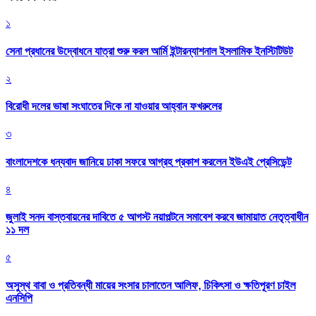
১
সেনা প্রধানের উদ্বোধনে যাত্রা শুরু করল আর্মি ইন্টারন্যাশনাল ইসলামিক ইনস্টিটিউট
২
বিরোধী দলের ভাষা সংঘাতের দিকে না যাওয়ার আহ্বান ফখরুলের
৩
বাংলাদেশকে ধন্যবাদ জানিয়ে ঢাকা সফরে আগ্রহ প্রকাশ করলেন ইউএই প্রেসিডেন্ট
৪
জুলাই সনদ বাস্তবায়নের দাবিতে ৫ আগস্ট নয়াপল্টনে সমাবেশ করবে জামায়াত নেতৃত্বাধীন
১১ দল
৫
অসুস্থ বাবা ও প্রতিবন্ধী মায়ের সংসার চালাতেন আলিফ, চিকিৎসা ও ক্ষতিপূরণ চাইল
এনসিপি