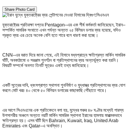
Share Photo Card
যুক্তরাষ্ট্রের প্রতিরক্ষা দপ্তর Pentagon–এর এক শীর্ষ কর্মকর্তা জানিয়েছেন, ইরান–
সম্পর্কিত সামরিক সংঘাতে এখন পর্যন্ত অন্তত ২৫ বিলিয়ন ডলার ব্যয় হয়েছে, যদিও
প্রকৃত ব্যয় এর চেয়ে অনেক বেশি হতে পারে বলে ধারণা করা হচ্ছে।
CNN–এর বরাত দিয়ে জানা গেছে, এই হিসাবে মধ্যপ্রাচ্যে ক্ষতিগ্রস্ত মার্কিন সামরিক
ঘাঁটি, অবকাঠামো ও সরঞ্জাম পুনর্গঠন বা প্রতিস্থাপনের ব্যয় অন্তর্ভুক্ত করা হয়নি।
বিষয়টি সম্পর্কে অবগত তিনটি সূত্রও একই তথ্য জানিয়েছে।
একটি সূত্রের দাবি, ধ্বংসপ্রাপ্ত স্থাপনা পুনর্নির্মাণ ও যুদ্ধাস্ত্র প্রতিস্থাপনের ব্যয় যোগ
করলে মোট খরচ ৪০ থেকে ৫০ বিলিয়ন ডলারের কাছাকাছি পৌঁছাতে পারে।
এর আগে সিএনএনের এক প্রতিবেদনে বলা হয়, যুদ্ধের শুরুর ৪৮ ঘণ্টার মধ্যেই পারস্য
উপসাগরীয় অঞ্চলে অন্তত নয়টি মার্কিন সামরিক স্থাপনা ইরানের হামলায় মারাত্মকভাবে
ক্ষতিগ্রস্ত হয়। এসব ঘাঁটি ছিল Bahrain, Kuwait, Iraq, United Arab
Emirates এবং Qatar–এ অবস্থিত।