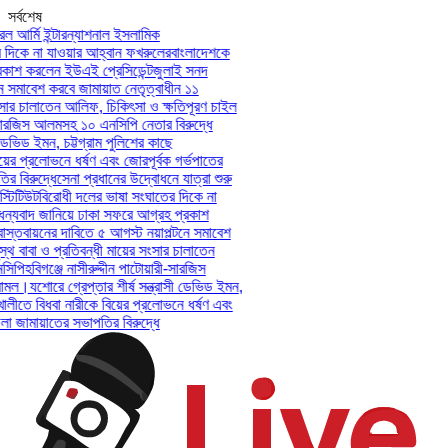
সর্বশেষ
আর্মি ইন্টারন্যাশনাল ইসলামিক
িকে না যাওয়ার আহ্বান ফখরুলের
বাংলাদেশকে
শ করলেন ইউএই প্রেসিডেন্ট
জুলাই সনদ
সমাবেশ করবে জামায়াত নেতৃত্বাধীন ১১
ার চালাতেন আলিফ, চিকিৎসা ও ক্ষতিপূরণ চাইল
ারজিস আলমসহ ১০ এনসিপি নেতার বিরুদ্ধে
ভিড ইমন, চট্টগ্রাম পুলিশের কাছে
ের প্রলোভনে ধর্ষণ এবং জোরপূর্বক গর্ভপাতের
িরুদ্ধে
সেনা প্রধানের উদ্বোধনে যাত্রা শুরু
িটিউট
বিরোধী দলের ভাষা সংঘাতের দিকে না
যবাদ জানিয়ে ঢাকা সফরে আগ্রহ প্রকাশ
তবায়নের দাবিতে ৫ আগস্ট নয়াপল্টনে সমাবেশ
বাবা ও প্রতিবন্ধী মায়ের সংসার চালাতেন
পি
হবিগঞ্জে নাসীরুদ্দীন পাটোয়ারী-সারজিস
মল।
যশোরে গ্রেপ্তার শীর্ষ সন্ত্রাসী ডেভিড ইমন,
লীতে বিধবা নারীকে বিয়ের প্রলোভনে ধর্ষণ এবং
ামায়াতের সভাপতির বিরুদ্ধে