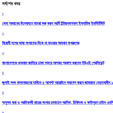
সর্বশেষ খবর
১
সেনা প্রধানের উদ্বোধনে যাত্রা শুরু করল আর্মি ইন্টারন্যাশনাল ইসলামিক ইনস্টিটিউট
২
বিরোধী দলের ভাষা সংঘাতের দিকে না যাওয়ার আহ্বান ফখরুলের
৩
বাংলাদেশকে ধন্যবাদ জানিয়ে ঢাকা সফরে আগ্রহ প্রকাশ করলেন ইউএই প্রেসিডেন্ট
৪
জুলাই সনদ বাস্তবায়নের দাবিতে ৫ আগস্ট নয়াপল্টনে সমাবেশ করবে জামায়াত নেতৃত্বাধীন 
৫
অসুস্থ বাবা ও প্রতিবন্ধী মায়ের সংসার চালাতেন আলিফ, চিকিৎসা ও ক্ষতিপূরণ চাইল এনস
৬