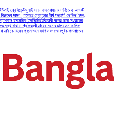
ডেন্ট
জুলাই সনদ বাস্তবায়নের দাবিতে ৫ আগস্ট
মামল।
যশোরে গ্রেপ্তার শীর্ষ সন্ত্রাসী ডেভিড ইমন,
ইসলামিক ইনস্টিটিউট
বিরোধী দলের ভাষা সংঘাতের
বা ও প্রতিবন্ধী মায়ের সংসার চালাতেন আলিফ,
বিয়ের প্রলোভনে ধর্ষণ এবং জোরপূর্বক গর্ভপাতের