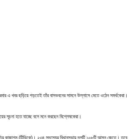
্রবার এ খবর ছড়িয়ে পড়তেই তাঁর বাসভবনের সামনে উল্লাসে মেতে ওঠেন সমর্থকেরা।
ায়ের সূচনা হতে যাচ্ছে বলে মনে করছেন বিশ্লেষকেরা।
েত্রি কাজাগম (টিভিকে)। ২৩৪ সদস্যের বিধানসভায় দলটি ১০৮টি আসন জেতে। তবে