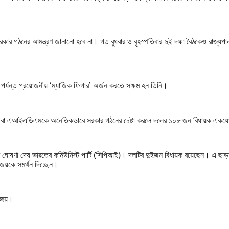
রকার গঠনের আমন্ত্রণ জানানো হবে না। গত বুধবার ও বৃহস্পতিবার দুই দফা বৈঠকেও রাজ্যপা
পর্যন্ত প্রয়োজনীয় ‘ম্যাজিক ফিগার’ অর্জন করতে সক্ষম হন তিনি।
কে বা এআইএডিএমকে অনৈতিকভাবে সরকার গঠনের চেষ্টা করলে দলের ১০৮ জন বিধায়ক একয
ার ঘোষণা দেয় ভারতের কমিউনিস্ট পার্টি (সিপিআই)। দলটির দুইজন বিধায়ক রয়েছেন। এ ছাড়া দ
জয়কে সমর্থন দিচ্ছেন।
বিজয়।