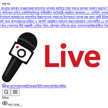
সর্বশেষ
হ্বান ফখরুলের
বাংলাদেশকে ধন্যবাদ জানিয়ে ঢাকা সফরে আগ্রহ প্রকাশ করলেন ইউএই প্রেসি
ণ চাইল এনসিপি
হবিগঞ্জে নাসীরুদ্দীন পাটোয়ারী-সারজিস আলমসহ ১০ এনসিপি নেতার বিরুদ্ধে 
মায়াতের সভাপতির বিরুদ্ধে
সেনা প্রধানের উদ্বোধনে যাত্রা শুরু করল আর্মি ইন্টারন্যাশনাল 
স্তবায়নের দাবিতে ৫ আগস্ট নয়াপল্টনে সমাবেশ করবে জামায়াত নেতৃত্বাধীন ১১ দল
অসুস্থ বা
ার শীর্ষ সন্ত্রাসী ডেভিড ইমন, চট্টগ্রাম পুলিশের কাছে হস্তান্তর
পটুয়াখালীতে বিধবা নারীকে 
বাংলাদেশ
আন্তর্জাতিক
রাজনীতি
খেলাধুলা
নির্বাচন
বিবিধ
নিউজ
পড়া হচ্ছে...