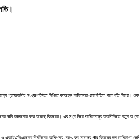
াপতি।
জন্য প্রয়োজনীয় সংখ্যাগরিষ্ঠতা নিশ্চিত করেছেন অভিনেতা-রাজনীতিক থালাপতি বিজয়। শুক
গঠনের দাবি জানানোর কথা রয়েছে বিজয়ের। এর মধ্য দিয়ে তামিলনাড়ুর রাজনীতিতে নতুন অধ্য
কে ও এআইএডিএমকের দীর্ঘদিনের আধিপত্য ভেঙে বড় সাফল্য পায় বিজয়ের দল তামিলাগা ভ