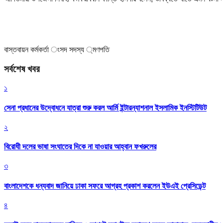
বাস্তবায়ন কর্মকর্তা ংস
দ সদস্য ্মণ
পতি
সর্বশেষ খবর
১
সেনা প্রধানের উদ্বোধনে যাত্রা শুরু করল আর্মি ইন্টারন্যাশনাল ইসলামিক ইনস্টিটিউট
২
বিরোধী দলের ভাষা সংঘাতের দিকে না যাওয়ার আহ্বান ফখরুলের
৩
বাংলাদেশকে ধন্যবাদ জানিয়ে ঢাকা সফরে আগ্রহ প্রকাশ করলেন ইউএই প্রেসিডেন্ট
৪