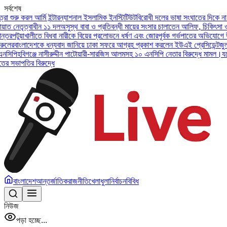
সর্বশেষ
ি ইন্টারন্যাশনাল ইসলামিক ইনস্টিটিউট
বিরোধী দলের ভাষা সংঘাতের দিকে না যাওয়ার আহ্বান 
 ১১ দল
অসুস্থ বাবা ও প্রতিবন্ধী মায়ের সংসার চালাতেন আলিফ, চিকিৎসা ও ক্ষতিপূরণ চাইল
 বিধবা নারীকে বিয়ের প্রলোভনে ধর্ষণ এবং জোরপূর্বক গর্ভপাতের অভিযোগে উপজেলা জামায়াত
 ধন্যবাদ জানিয়ে ঢাকা সফরে আগ্রহ প্রকাশ করলেন ইউএই প্রেসিডেন্ট
জুলাই সনদ বাস্তবায়
নাসীরুদ্দীন পাটোয়ারী-সারজিস আলমসহ ১০ এনসিপি নেতার বিরুদ্ধে মামল।
যশোরে গ্রেপ্তার শীর
দ্ধে
বাংলাদেশ
আন্তর্জাতিক
রাজনীতি
খেলাধুলা
নির্বাচন
বিবিধ
নিউজ
পড়া হচ্ছে...