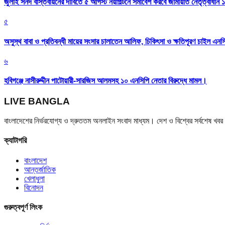
জুলাই সনদ বাস্তবায়নের দাবিতে ৫ আগস্ট নয়াপল্টনে সমাবেশ করবে জামায়াত নেতৃত্বাধীন 
৫
অসুস্থ বাবা ও প্রতিবন্ধী মায়ের সংসার চালাতেন আলিফ, চিকিৎসা ও ক্ষতিপূরণ চাইল এনস
৬
হবিগঞ্জে নাসীরুদ্দীন পাটোয়ারী-সারজিস আলমসহ ১০ এনসিপি নেতার বিরুদ্ধে মামল।
LIVE BANGLA
বাংলাদেশের নির্ভরযোগ্য ও দ্রুততম অনলাইন সংবাদ মাধ্যম। দেশ ও বিশ্বের সর্বশেষ খ
ক্যাটাগরি
বাংলাদেশ
আন্তর্জাতিক
খেলাধুলা
বিনোদন
গুরুত্বপূর্ণ লিংক