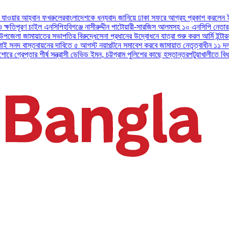
ফখরুলের
বাংলাদেশকে ধন্যবাদ জানিয়ে ঢাকা সফরে আগ্রহ প্রকাশ করলেন ইউএই প্রেসিডেন্ট
 এনসিপি
হবিগঞ্জে নাসীরুদ্দীন পাটোয়ারী-সারজিস আলমসহ ১০ এনসিপি নেতার বিরুদ্ধে মামল।
য
ের সভাপতির বিরুদ্ধে
সেনা প্রধানের উদ্বোধনে যাত্রা শুরু করল আর্মি ইন্টারন্যাশনাল ইসলামি
নের দাবিতে ৫ আগস্ট নয়াপল্টনে সমাবেশ করবে জামায়াত নেতৃত্বাধীন ১১ দল
অসুস্থ বাবা ও প
্ষ সন্ত্রাসী ডেভিড ইমন, চট্টগ্রাম পুলিশের কাছে হস্তান্তর
পটুয়াখালীতে বিধবা নারীকে বিয়ের