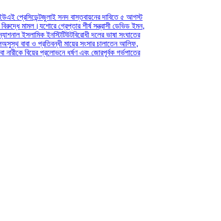
জুলাই সনদ বাস্তবায়নের দাবিতে ৫ আগস্ট
শোরে গ্রেপ্তার শীর্ষ সন্ত্রাসী ডেভিড ইমন,
ক ইনস্টিটিউট
বিরোধী দলের ভাষা সংঘাতের
্রতিবন্ধী মায়ের সংসার চালাতেন আলিফ,
 প্রলোভনে ধর্ষণ এবং জোরপূর্বক গর্ভপাতের