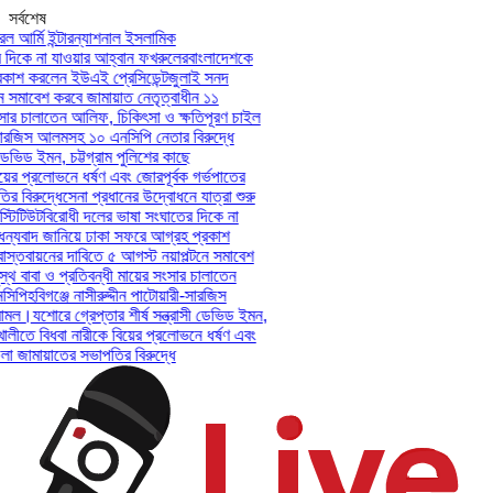
সর্বশেষ
 আর্মি ইন্টারন্যাশনাল ইসলামিক
দিকে না যাওয়ার আহ্বান ফখরুলের
বাংলাদেশকে
াশ করলেন ইউএই প্রেসিডেন্ট
জুলাই সনদ
 সমাবেশ করবে জামায়াত নেতৃত্বাধীন ১১
সার চালাতেন আলিফ, চিকিৎসা ও ক্ষতিপূরণ চাইল
-সারজিস আলমসহ ১০ এনসিপি নেতার বিরুদ্ধে
ডেভিড ইমন, চট্টগ্রাম পুলিশের কাছে
়ের প্রলোভনে ধর্ষণ এবং জোরপূর্বক গর্ভপাতের
বিরুদ্ধে
সেনা প্রধানের উদ্বোধনে যাত্রা শুরু
টিটিউট
বিরোধী দলের ভাষা সংঘাতের দিকে না
্যবাদ জানিয়ে ঢাকা সফরে আগ্রহ প্রকাশ
্তবায়নের দাবিতে ৫ আগস্ট নয়াপল্টনে সমাবেশ
থ বাবা ও প্রতিবন্ধী মায়ের সংসার চালাতেন
িপি
হবিগঞ্জে নাসীরুদ্দীন পাটোয়ারী-সারজিস
মল।
যশোরে গ্রেপ্তার শীর্ষ সন্ত্রাসী ডেভিড ইমন,
ালীতে বিধবা নারীকে বিয়ের প্রলোভনে ধর্ষণ এবং
জামায়াতের সভাপতির বিরুদ্ধে