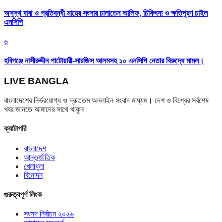
অসুস্থ বাবা ও প্রতিবন্ধী মায়ের সংসার চালাতেন আলিফ, চিকিৎসা ও ক্ষতিপূরণ চাইল
এনসিপি
৬
হবিগঞ্জে নাসীরুদ্দীন পাটোয়ারী-সারজিস আলমসহ ১০ এনসিপি নেতার বিরুদ্ধে মামল।
LIVE BANGLA
বাংলাদেশের নির্ভরযোগ্য ও দ্রুততম অনলাইন সংবাদ মাধ্যম। দেশ ও বিশ্বের সর্বশেষ
খবর জানতে আমাদের সাথে থাকুন।
ক্যাটাগরি
বাংলাদেশ
আন্তর্জাতিক
খেলাধুলা
বিনোদন
গুরুত্বপূর্ণ লিংক
সংসদ নির্বাচন ২০২৬