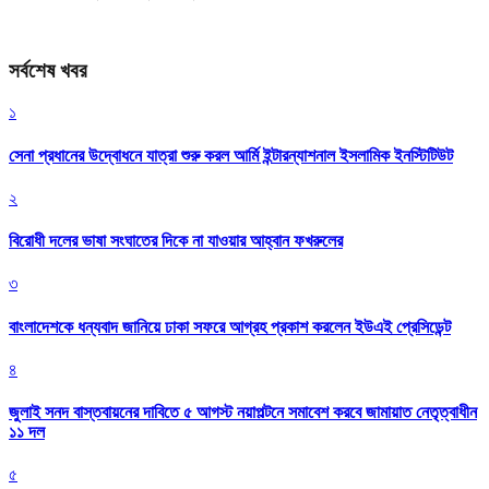
সর্বশেষ খবর
১
সেনা প্রধানের উদ্বোধনে যাত্রা শুরু করল আর্মি ইন্টারন্যাশনাল ইসলামিক ইনস্টিটিউট
২
বিরোধী দলের ভাষা সংঘাতের দিকে না যাওয়ার আহ্বান ফখরুলের
৩
বাংলাদেশকে ধন্যবাদ জানিয়ে ঢাকা সফরে আগ্রহ প্রকাশ করলেন ইউএই প্রেসিডেন্ট
৪
জুলাই সনদ বাস্তবায়নের দাবিতে ৫ আগস্ট নয়াপল্টনে সমাবেশ করবে জামায়াত নেতৃত্বাধীন
১১ দল
৫