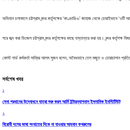
অভিযান চলাকালে চট্টগ্রাম বন্দর কর্তৃপক্ষের ‘কাণ্ডারি-৬’ জাহাজ থেকে চোরাইভাবে ‘ও
পরে জব্দ করা ডিজেল চট্টগ্রাম বন্দর কর্তৃপক্ষের কাছে হস্তান্তর করা হয়। বন্দর কর্তৃপক্
কোস্ট গার্ড কর্মকর্তা সাব্বির আলম সুজন বলেন, অবৈধভাবে তেল মজুত ও চোরাচালান প্
সর্বশেষ খবর
১
সেনা প্রধানের উদ্বোধনে যাত্রা শুরু করল আর্মি ইন্টারন্যাশনাল ইসলামিক ইনস্টিটিউট
২
বিরোধী দলের ভাষা সংঘাতের দিকে না যাওয়ার আহ্বান ফখরুলের