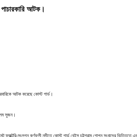
 ৯ পাচারকারি আটক।
ারবারিকে আটক করেছে কোস্ট গার্ড।
র আলম সুজন।
িমেন্ট ফ্যাক্টরি-সংলগ্ন কর্ণফুলী নদীতে কোস্ট গার্ড বেইস চট্টগ্রাম গোপন সংবাদের ভিত্তি