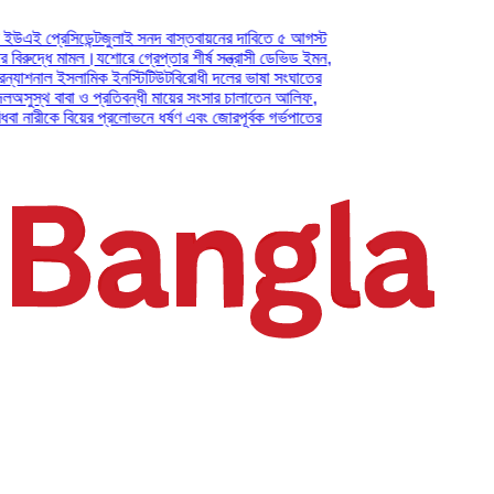
সিডেন্ট
জুলাই সনদ বাস্তবায়নের দাবিতে ৫ আগস্ট
ে মামল।
যশোরে গ্রেপ্তার শীর্ষ সন্ত্রাসী ডেভিড ইমন,
ল ইসলামিক ইনস্টিটিউট
বিরোধী দলের ভাষা সংঘাতের
বাবা ও প্রতিবন্ধী মায়ের সংসার চালাতেন আলিফ,
ে বিয়ের প্রলোভনে ধর্ষণ এবং জোরপূর্বক গর্ভপাতের