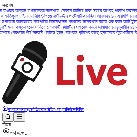
সর্বশেষ
 আহ্বান ফখরুলের
বাংলাদেশকে ধন্যবাদ জানিয়ে ঢাকা সফরে আগ্রহ প্রকাশ করলেন ইউএই প্রে
ূরণ চাইল এনসিপি
হবিগঞ্জে নাসীরুদ্দীন পাটোয়ারী-সারজিস আলমসহ ১০ এনসিপি নেতার বিরুদ্ধ
জামায়াতের সভাপতির বিরুদ্ধে
সেনা প্রধানের উদ্বোধনে যাত্রা শুরু করল আর্মি ইন্টারন্যাশনা
বাস্তবায়নের দাবিতে ৫ আগস্ট নয়াপল্টনে সমাবেশ করবে জামায়াত নেতৃত্বাধীন ১১ দল
অসুস্থ 
প্তার শীর্ষ সন্ত্রাসী ডেভিড ইমন, চট্টগ্রাম পুলিশের কাছে হস্তান্তর
পটুয়াখালীতে বিধবা নারীক
বাংলাদেশ
আন্তর্জাতিক
রাজনীতি
খেলাধুলা
নির্বাচন
বিবিধ
নিউজ
পড়া হচ্ছে...