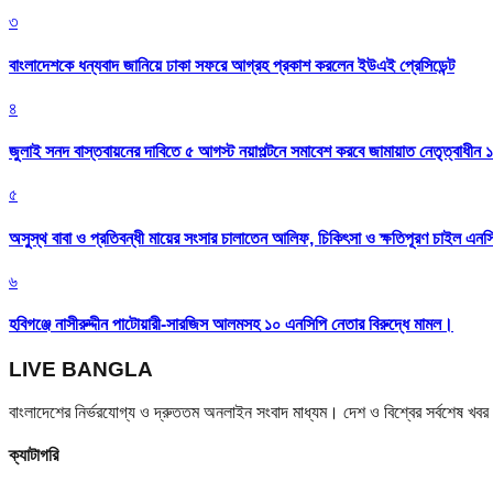
৩
বাংলাদেশকে ধন্যবাদ জানিয়ে ঢাকা সফরে আগ্রহ প্রকাশ করলেন ইউএই প্রেসিডেন্ট
৪
জুলাই সনদ বাস্তবায়নের দাবিতে ৫ আগস্ট নয়াপল্টনে সমাবেশ করবে জামায়াত নেতৃত্বাধীন 
৫
অসুস্থ বাবা ও প্রতিবন্ধী মায়ের সংসার চালাতেন আলিফ, চিকিৎসা ও ক্ষতিপূরণ চাইল এনস
৬
হবিগঞ্জে নাসীরুদ্দীন পাটোয়ারী-সারজিস আলমসহ ১০ এনসিপি নেতার বিরুদ্ধে মামল।
LIVE BANGLA
বাংলাদেশের নির্ভরযোগ্য ও দ্রুততম অনলাইন সংবাদ মাধ্যম। দেশ ও বিশ্বের সর্বশেষ খ
ক্যাটাগরি