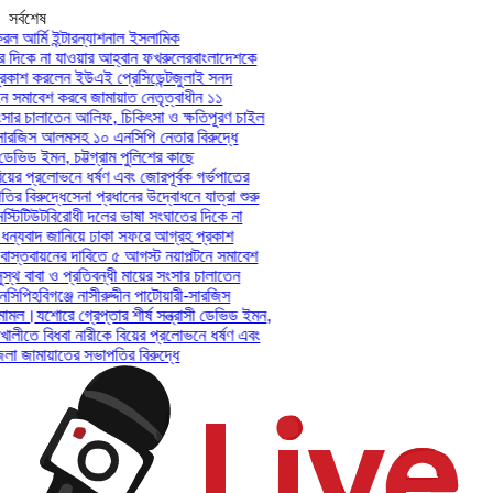
সর্বশেষ
ল আর্মি ইন্টারন্যাশনাল ইসলামিক
দিকে না যাওয়ার আহ্বান ফখরুলের
বাংলাদেশকে
কাশ করলেন ইউএই প্রেসিডেন্ট
জুলাই সনদ
ে সমাবেশ করবে জামায়াত নেতৃত্বাধীন ১১
সার চালাতেন আলিফ, চিকিৎসা ও ক্ষতিপূরণ চাইল
-সারজিস আলমসহ ১০ এনসিপি নেতার বিরুদ্ধে
 ডেভিড ইমন, চট্টগ্রাম পুলিশের কাছে
য়ের প্রলোভনে ধর্ষণ এবং জোরপূর্বক গর্ভপাতের
 বিরুদ্ধে
সেনা প্রধানের উদ্বোধনে যাত্রা শুরু
টিটিউট
বিরোধী দলের ভাষা সংঘাতের দিকে না
ন্যবাদ জানিয়ে ঢাকা সফরে আগ্রহ প্রকাশ
স্তবায়নের দাবিতে ৫ আগস্ট নয়াপল্টনে সমাবেশ
থ বাবা ও প্রতিবন্ধী মায়ের সংসার চালাতেন
সিপি
হবিগঞ্জে নাসীরুদ্দীন পাটোয়ারী-সারজিস
ামল।
যশোরে গ্রেপ্তার শীর্ষ সন্ত্রাসী ডেভিড ইমন,
খালীতে বিধবা নারীকে বিয়ের প্রলোভনে ধর্ষণ এবং
 জামায়াতের সভাপতির বিরুদ্ধে