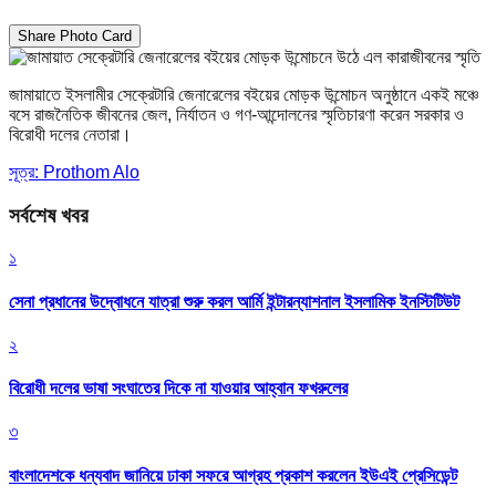
Share Photo Card
জামায়াতে ইসলামীর সেক্রেটারি জেনারেলের বইয়ের মোড়ক উন্মোচন অনুষ্ঠানে একই মঞ্চে
বসে রাজনৈতিক জীবনের জেল, নির্যাতন ও গণ-আন্দোলনের স্মৃতিচারণা করেন সরকার ও
বিরোধী দলের নেতারা।
সূত্র: Prothom Alo
সর্বশেষ খবর
১
সেনা প্রধানের উদ্বোধনে যাত্রা শুরু করল আর্মি ইন্টারন্যাশনাল ইসলামিক ইনস্টিটিউট
২
বিরোধী দলের ভাষা সংঘাতের দিকে না যাওয়ার আহ্বান ফখরুলের
৩
বাংলাদেশকে ধন্যবাদ জানিয়ে ঢাকা সফরে আগ্রহ প্রকাশ করলেন ইউএই প্রেসিডেন্ট