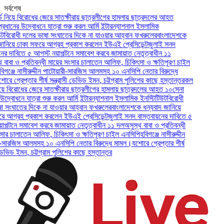
সর্বশেষ
 বিরোধের জেরে সাতক্ষীরায় ছাত্রলীগের হামলায় ছাত্রদলের আহত
র উদ্বোধনে যাত্রা শুরু করল আর্মি ইন্টারন্যাশনাল ইসলামিক
ধী দলের ভাষা সংঘাতের দিকে না যাওয়ার আহ্বান ফখরুলের
বাংলাদেশকে
 ঢাকা সফরে আগ্রহ প্রকাশ করলেন ইউএই প্রেসিডেন্ট
জুলাই সনদ
িতে ৫ আগস্ট নয়াপল্টনে সমাবেশ করবে জামায়াত নেতৃত্বাধীন ১১
ও প্রতিবন্ধী মায়ের সংসার চালাতেন আলিফ, চিকিৎসা ও ক্ষতিপূরণ চাইল
 নাসীরুদ্দীন পাটোয়ারী-সারজিস আলমসহ ১০ এনসিপি নেতার বিরুদ্ধে
েপ্তার শীর্ষ সন্ত্রাসী ডেভিড ইমন, চট্টগ্রাম পুলিশের কাছে হস্তান্তর
কল
রোধের জেরে সাতক্ষীরায় ছাত্রলীগের হামলায় ছাত্রদলের আহত ১০
সেনা
নে যাত্রা শুরু করল আর্মি ইন্টারন্যাশনাল ইসলামিক ইনস্টিটিউট
বিরোধী
তের দিকে না যাওয়ার আহ্বান ফখরুলের
বাংলাদেশকে ধন্যবাদ জানিয়ে
হ প্রকাশ করলেন ইউএই প্রেসিডেন্ট
জুলাই সনদ বাস্তবায়নের দাবিতে ৫
ে সমাবেশ করবে জামায়াত নেতৃত্বাধীন ১১ দল
অসুস্থ বাবা ও প্রতিবন্ধী
লাতেন আলিফ, চিকিৎসা ও ক্ষতিপূরণ চাইল এনসিপি
হবিগঞ্জে নাসীরুদ্দীন
িস আলমসহ ১০ এনসিপি নেতার বিরুদ্ধে মামল।
যশোরে গ্রেপ্তার শীর্ষ
ইমন, চট্টগ্রাম পুলিশের কাছে হস্তান্তর