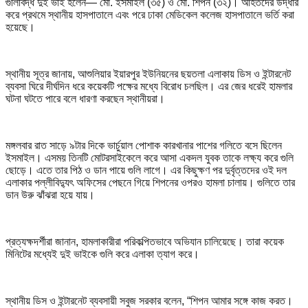
গুলিবিদ্ধ দুই ভাই হলেন— মো. ইসমাইল (৩৫) ও মো. শিপন (৩২)। আহতদের উদ্ধার
করে প্রথমে স্থানীয় হাসপাতালে এবং পরে ঢাকা মেডিকেল কলেজ হাসপাতালে ভর্তি করা
হয়েছে।
স্থানীয় সূত্র জানায়, আশুলিয়ার ইয়ারপুর ইউনিয়নের ছয়তলা এলাকায় ডিস ও ইন্টারনেট
ব্যবসা ঘিরে দীর্ঘদিন ধরে কয়েকটি পক্ষের মধ্যে বিরোধ চলছিল। এর জের ধরেই হামলার
ঘটনা ঘটতে পারে বলে ধারণা করছেন স্থানীয়রা।
মঙ্গলবার রাত সাড়ে ৯টার দিকে ভার্চুয়াল পোশাক কারখানার পাশের গলিতে বসে ছিলেন
ইসমাইল। এসময় তিনটি মোটরসাইকেলে করে আসা একদল যুবক তাকে লক্ষ্য করে গুলি
ছোড়ে। এতে তার পিঠ ও ডান পায়ে গুলি লাগে। এর কিছুক্ষণ পর দুর্বৃত্তদের ওই দল
এলাকার পল্লীবিদ্যুৎ অফিসের পেছনে গিয়ে শিপনের ওপরও হামলা চালায়। গুলিতে তার
ডান উরু ঝাঁঝরা হয়ে যায়।
প্রত্যক্ষদর্শীরা জানান, হামলাকারীরা পরিকল্পিতভাবে অভিযান চালিয়েছে। তারা কয়েক
মিনিটের মধ্যেই দুই ভাইকে গুলি করে এলাকা ত্যাগ করে।
স্থানীয় ডিস ও ইন্টারনেট ব্যবসায়ী সবুজ সরকার বলেন, “শিপন আমার সঙ্গে কাজ করত।