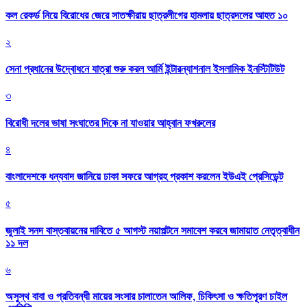
কল রেকর্ড নিয়ে বিরোধের জেরে সাতক্ষীরায় ছাত্রলীগের হামলায় ছাত্রদলের আহত ১০
২
সেনা প্রধানের উদ্বোধনে যাত্রা শুরু করল আর্মি ইন্টারন্যাশনাল ইসলামিক ইনস্টিটিউট
৩
বিরোধী দলের ভাষা সংঘাতের দিকে না যাওয়ার আহ্বান ফখরুলের
৪
বাংলাদেশকে ধন্যবাদ জানিয়ে ঢাকা সফরে আগ্রহ প্রকাশ করলেন ইউএই প্রেসিডেন্ট
৫
জুলাই সনদ বাস্তবায়নের দাবিতে ৫ আগস্ট নয়াপল্টনে সমাবেশ করবে জামায়াত নেতৃত্বাধীন
১১ দল
৬
অসুস্থ বাবা ও প্রতিবন্ধী মায়ের সংসার চালাতেন আলিফ, চিকিৎসা ও ক্ষতিপূরণ চাইল