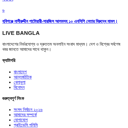
৬
হবিগঞ্জে নাসীরুদ্দীন পাটোয়ারী-সারজিস আলমসহ ১০ এনসিপি নেতার বিরুদ্ধে মামল।
LIVE BANGLA
বাংলাদেশের নির্ভরযোগ্য ও দ্রুততম অনলাইন সংবাদ মাধ্যম। দেশ ও বিশ্বের সর্বশেষ
খবর জানতে আমাদের সাথে থাকুন।
ক্যাটাগরি
বাংলাদেশ
আন্তর্জাতিক
খেলাধুলা
বিনোদন
গুরুত্বপূর্ণ লিংক
সংসদ নির্বাচন ২০২৬
আমাদের সম্পর্কে
যোগাযোগ
প্রাইভেসি পলিসি