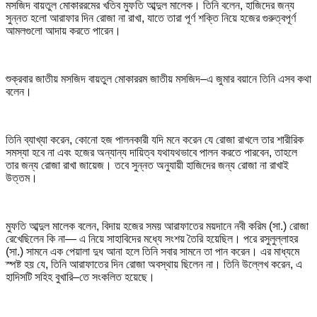
মসজিদ বায়তুল মোকাররমের খতিব মুফতি আব্দুল মালেক। তিনি বলেন, হাজিদের জন্য
সুন্নত হলো আরাফার দিন রোজা না রাখা, যাতে তারা পূর্ণ শক্তি নিয়ে হজের গুরুত্বপূর্ণ
আমলগুলো আদায় করতে পারেন।
শুক্রবার জাতীয় মসজিদ বায়তুল মোকাররম জাতীয় মসজিদ–এ জুমার বয়ানে তিনি এসব কথা
বলেন।
তিনি ব্যাখ্যা করেন, কোনো হজ পালনকারী যদি মনে করেন যে রোজা রাখলে তার শারীরিক
সমস্যা হবে না এবং হজের অন্যান্য দায়িত্ব যথাযথভাবে পালন করতে পারবেন, তাহলে
তার জন্য রোজা রাখা জায়েজ। তবে সুন্নত অনুযায়ী হাজিদের জন্য রোজা না রাখাই
উত্তম।
মুফতি আব্দুল মালেক বলেন, বিদায় হজের সময় আরাফাতের ময়দানে নবী করিম (সা.) রোজা
রেখেছিলেন কি না— এ নিয়ে সাহাবিদের মধ্যে সংশয় তৈরি হয়েছিল। পরে রসুলুল্লাহর
(সা.) সামনে এক পেয়ালা দুধ আনা হলে তিনি সবার সামনে তা পান করেন। এর মাধ্যমে
স্পষ্ট হয় যে, তিনি আরাফাতের দিন রোজা অবস্থায় ছিলেন না। তিনি উল্লেখ করেন, এ
হাদিসটি সহিহ বুখারি–তে সংকলিত হয়েছে।