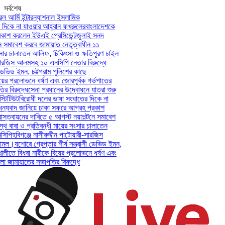
সর্বশেষ
আর্মি ইন্টারন্যাশনাল ইসলামিক
িকে না যাওয়ার আহ্বান ফখরুলের
বাংলাদেশকে
শ করলেন ইউএই প্রেসিডেন্ট
জুলাই সনদ
সমাবেশ করবে জামায়াত নেতৃত্বাধীন ১১
ার চালাতেন আলিফ, চিকিৎসা ও ক্ষতিপূরণ চাইল
ারজিস আলমসহ ১০ এনসিপি নেতার বিরুদ্ধে
ভিড ইমন, চট্টগ্রাম পুলিশের কাছে
ের প্রলোভনে ধর্ষণ এবং জোরপূর্বক গর্ভপাতের
িরুদ্ধে
সেনা প্রধানের উদ্বোধনে যাত্রা শুরু
িটিউট
বিরোধী দলের ভাষা সংঘাতের দিকে না
যবাদ জানিয়ে ঢাকা সফরে আগ্রহ প্রকাশ
তবায়নের দাবিতে ৫ আগস্ট নয়াপল্টনে সমাবেশ
বাবা ও প্রতিবন্ধী মায়ের সংসার চালাতেন
পি
হবিগঞ্জে নাসীরুদ্দীন পাটোয়ারী-সারজিস
মল।
যশোরে গ্রেপ্তার শীর্ষ সন্ত্রাসী ডেভিড ইমন,
লীতে বিধবা নারীকে বিয়ের প্রলোভনে ধর্ষণ এবং
ামায়াতের সভাপতির বিরুদ্ধে