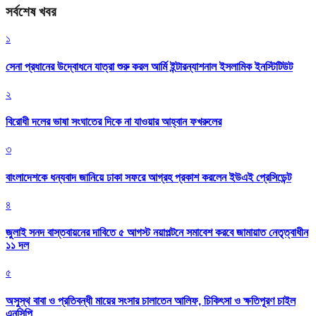
সর্বশেষ খবর
১
সেনা প্রধানের উদ্বোধনে যাত্রা শুরু করল আর্মি ইন্টারন্যাশনাল ইসলামিক ইনস্টিটিউট
২
বিরোধী দলের ভাষা সংঘাতের দিকে না যাওয়ার আহ্বান ফখরুলের
৩
বাংলাদেশকে ধন্যবাদ জানিয়ে ঢাকা সফরে আগ্রহ প্রকাশ করলেন ইউএই প্রেসিডেন্ট
৪
জুলাই সনদ বাস্তবায়নের দাবিতে ৫ আগস্ট নয়াপল্টনে সমাবেশ করবে জামায়াত নেতৃত্বাধীন
১১ দল
৫
অসুস্থ বাবা ও প্রতিবন্ধী মায়ের সংসার চালাতেন আলিফ, চিকিৎসা ও ক্ষতিপূরণ চাইল
এনসিপি