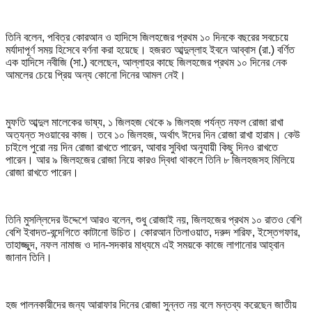
তিনি বলেন, পবিত্র কোরআন ও হাদিসে জিলহজের প্রথম ১০ দিনকে বছরের সবচেয়ে
মর্যাদাপূর্ণ সময় হিসেবে বর্ণনা করা হয়েছে। হজরত আব্দুল্লাহ ইবনে আব্বাস (রা.) বর্ণিত
এক হাদিসে নবীজি (সা.) বলেছেন, আল্লাহর কাছে জিলহজের প্রথম ১০ দিনের নেক
আমলের চেয়ে প্রিয় অন্য কোনো দিনের আমল নেই।
মুফতি আব্দুল মালেকের ভাষ্য, ১ জিলহজ থেকে ৯ জিলহজ পর্যন্ত নফল রোজা রাখা
অত্যন্ত সওয়াবের কাজ। তবে ১০ জিলহজ, অর্থাৎ ঈদের দিন রোজা রাখা হারাম। কেউ
চাইলে পুরো নয় দিন রোজা রাখতে পারেন, আবার সুবিধা অনুযায়ী কিছু দিনও রাখতে
পারেন। আর ৯ জিলহজের রোজা নিয়ে কারও দ্বিধা থাকলে তিনি ৮ জিলহজসহ মিলিয়ে
রোজা রাখতে পারেন।
তিনি মুসল্লিদের উদ্দেশে আরও বলেন, শুধু রোজাই নয়, জিলহজের প্রথম ১০ রাতও বেশি
বেশি ইবাদত-বন্দেগিতে কাটানো উচিত। কোরআন তিলাওয়াত, দরুদ শরিফ, ইস্তেগফার,
তাহাজ্জুদ, নফল নামাজ ও দান-সদকার মাধ্যমে এই সময়কে কাজে লাগানোর আহ্বান
জানান তিনি।
হজ পালনকারীদের জন্য আরাফার দিনের রোজা সুন্নত নয় বলে মন্তব্য করেছেন জাতীয়