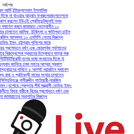
সর্বশেষ
আর্মি ইন্টারন্যাশনাল ইসলামিক
িকে না যাওয়ার আহ্বান ফখরুলের
বাংলাদেশকে
শ করলেন ইউএই প্রেসিডেন্ট
জুলাই সনদ
সমাবেশ করবে জামায়াত নেতৃত্বাধীন ১১
ার চালাতেন আলিফ, চিকিৎসা ও ক্ষতিপূরণ চাইল
সারজিস আলমসহ ১০ এনসিপি নেতার বিরুদ্ধে
েভিড ইমন, চট্টগ্রাম পুলিশের কাছে
ের প্রলোভনে ধর্ষণ এবং জোরপূর্বক গর্ভপাতের
িরুদ্ধে
সেনা প্রধানের উদ্বোধনে যাত্রা শুরু
িটিউট
বিরোধী দলের ভাষা সংঘাতের দিকে না
যবাদ জানিয়ে ঢাকা সফরে আগ্রহ প্রকাশ
তবায়নের দাবিতে ৫ আগস্ট নয়াপল্টনে সমাবেশ
 বাবা ও প্রতিবন্ধী মায়ের সংসার চালাতেন
পি
হবিগঞ্জে নাসীরুদ্দীন পাটোয়ারী-সারজিস
মল।
যশোরে গ্রেপ্তার শীর্ষ সন্ত্রাসী ডেভিড ইমন,
লীতে বিধবা নারীকে বিয়ের প্রলোভনে ধর্ষণ এবং
ামায়াতের সভাপতির বিরুদ্ধে