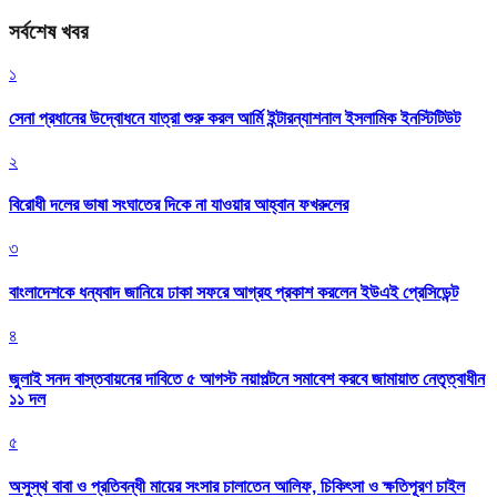
সর্বশেষ খবর
১
সেনা প্রধানের উদ্বোধনে যাত্রা শুরু করল আর্মি ইন্টারন্যাশনাল ইসলামিক ইনস্টিটিউট
২
বিরোধী দলের ভাষা সংঘাতের দিকে না যাওয়ার আহ্বান ফখরুলের
৩
বাংলাদেশকে ধন্যবাদ জানিয়ে ঢাকা সফরে আগ্রহ প্রকাশ করলেন ইউএই প্রেসিডেন্ট
৪
জুলাই সনদ বাস্তবায়নের দাবিতে ৫ আগস্ট নয়াপল্টনে সমাবেশ করবে জামায়াত নেতৃত্বাধীন
১১ দল
৫
অসুস্থ বাবা ও প্রতিবন্ধী মায়ের সংসার চালাতেন আলিফ, চিকিৎসা ও ক্ষতিপূরণ চাইল