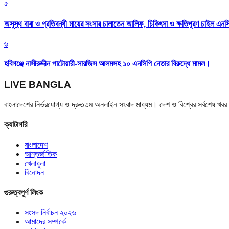
৫
অসুস্থ বাবা ও প্রতিবন্ধী মায়ের সংসার চালাতেন আলিফ, চিকিৎসা ও ক্ষতিপূরণ চাইল এনস
৬
হবিগঞ্জে নাসীরুদ্দীন পাটোয়ারী-সারজিস আলমসহ ১০ এনসিপি নেতার বিরুদ্ধে মামল।
LIVE BANGLA
বাংলাদেশের নির্ভরযোগ্য ও দ্রুততম অনলাইন সংবাদ মাধ্যম। দেশ ও বিশ্বের সর্বশেষ খ
ক্যাটাগরি
বাংলাদেশ
আন্তর্জাতিক
খেলাধুলা
বিনোদন
গুরুত্বপূর্ণ লিংক
সংসদ নির্বাচন ২০২৬
আমাদের সম্পর্কে