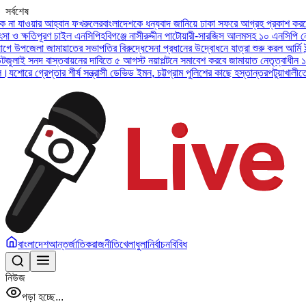
সর্বশেষ
াওয়ার আহ্বান ফখরুলের
বাংলাদেশকে ধন্যবাদ জানিয়ে ঢাকা সফরে আগ্রহ প্রকাশ করলেন ইউএ
্ষতিপূরণ চাইল এনসিপি
হবিগঞ্জে নাসীরুদ্দীন পাটোয়ারী-সারজিস আলমসহ ১০ এনসিপি নেতার বি
পজেলা জামায়াতের সভাপতির বিরুদ্ধে
সেনা প্রধানের উদ্বোধনে যাত্রা শুরু করল আর্মি ইন্টারন
 সনদ বাস্তবায়নের দাবিতে ৫ আগস্ট নয়াপল্টনে সমাবেশ করবে জামায়াত নেতৃত্বাধীন ১১ দল
অস
ে গ্রেপ্তার শীর্ষ সন্ত্রাসী ডেভিড ইমন, চট্টগ্রাম পুলিশের কাছে হস্তান্তর
পটুয়াখালীতে বিধবা
বাংলাদেশ
আন্তর্জাতিক
রাজনীতি
খেলাধুলা
নির্বাচন
বিবিধ
নিউজ
পড়া হচ্ছে...