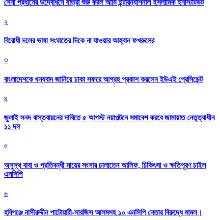
সেনা প্রধানের উদ্বোধনে যাত্রা শুরু করল আর্মি ইন্টারন্যাশনাল ইসলামিক ইনস্টিটিউট
২
বিরোধী দলের ভাষা সংঘাতের দিকে না যাওয়ার আহ্বান ফখরুলের
৩
বাংলাদেশকে ধন্যবাদ জানিয়ে ঢাকা সফরে আগ্রহ প্রকাশ করলেন ইউএই প্রেসিডেন্ট
৪
জুলাই সনদ বাস্তবায়নের দাবিতে ৫ আগস্ট নয়াপল্টনে সমাবেশ করবে জামায়াত নেতৃত্বাধীন
১১ দল
৫
অসুস্থ বাবা ও প্রতিবন্ধী মায়ের সংসার চালাতেন আলিফ, চিকিৎসা ও ক্ষতিপূরণ চাইল
এনসিপি
৬
হবিগঞ্জে নাসীরুদ্দীন পাটোয়ারী-সারজিস আলমসহ ১০ এনসিপি নেতার বিরুদ্ধে মামল।