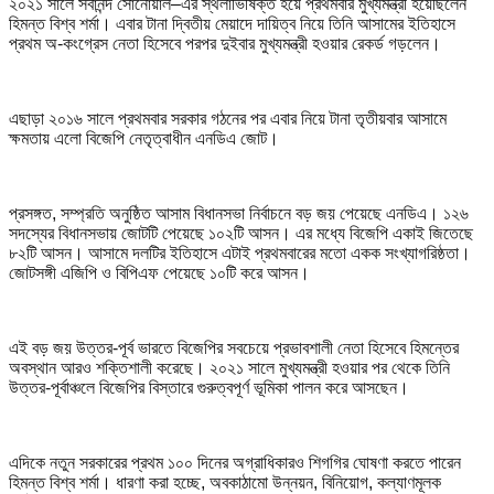
২০২১ সালে সর্বানন্দ সোনোয়াল–এর স্থলাভিষিক্ত হয়ে প্রথমবার মুখ্যমন্ত্রী হয়েছিলেন
হিমন্ত বিশ্ব শর্মা। এবার টানা দ্বিতীয় মেয়াদে দায়িত্ব নিয়ে তিনি আসামের ইতিহাসে
প্রথম অ-কংগ্রেস নেতা হিসেবে পরপর দুইবার মুখ্যমন্ত্রী হওয়ার রেকর্ড গড়লেন।
এছাড়া ২০১৬ সালে প্রথমবার সরকার গঠনের পর এবার নিয়ে টানা তৃতীয়বার আসামে
ক্ষমতায় এলো বিজেপি নেতৃত্বাধীন এনডিএ জোট।
প্রসঙ্গত, সম্প্রতি অনুষ্ঠিত আসাম বিধানসভা নির্বাচনে বড় জয় পেয়েছে এনডিএ। ১২৬
সদস্যের বিধানসভায় জোটটি পেয়েছে ১০২টি আসন। এর মধ্যে বিজেপি একাই জিতেছে
৮২টি আসন। আসামে দলটির ইতিহাসে এটাই প্রথমবারের মতো একক সংখ্যাগরিষ্ঠতা।
জোটসঙ্গী এজিপি ও বিপিএফ পেয়েছে ১০টি করে আসন।
এই বড় জয় উত্তর-পূর্ব ভারতে বিজেপির সবচেয়ে প্রভাবশালী নেতা হিসেবে হিমন্তের
অবস্থান আরও শক্তিশালী করেছে। ২০২১ সালে মুখ্যমন্ত্রী হওয়ার পর থেকে তিনি
উত্তর-পূর্বাঞ্চলে বিজেপির বিস্তারে গুরুত্বপূর্ণ ভূমিকা পালন করে আসছেন।
এদিকে নতুন সরকারের প্রথম ১০০ দিনের অগ্রাধিকারও শিগগির ঘোষণা করতে পারেন
হিমন্ত বিশ্ব শর্মা। ধারণা করা হচ্ছে, অবকাঠামো উন্নয়ন, বিনিয়োগ, কল্যাণমূলক