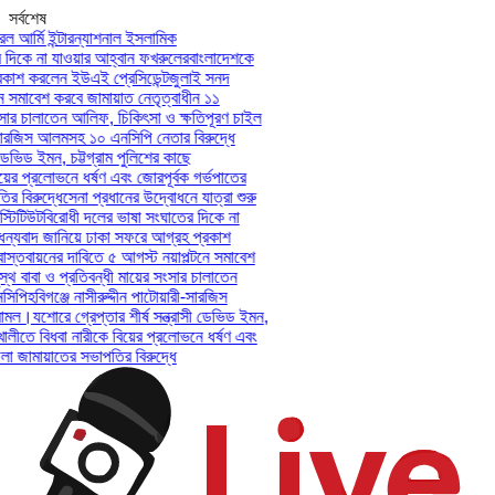
সর্বশেষ
আর্মি ইন্টারন্যাশনাল ইসলামিক
িকে না যাওয়ার আহ্বান ফখরুলের
বাংলাদেশকে
শ করলেন ইউএই প্রেসিডেন্ট
জুলাই সনদ
সমাবেশ করবে জামায়াত নেতৃত্বাধীন ১১
ার চালাতেন আলিফ, চিকিৎসা ও ক্ষতিপূরণ চাইল
সারজিস আলমসহ ১০ এনসিপি নেতার বিরুদ্ধে
েভিড ইমন, চট্টগ্রাম পুলিশের কাছে
ের প্রলোভনে ধর্ষণ এবং জোরপূর্বক গর্ভপাতের
িরুদ্ধে
সেনা প্রধানের উদ্বোধনে যাত্রা শুরু
িটিউট
বিরোধী দলের ভাষা সংঘাতের দিকে না
যবাদ জানিয়ে ঢাকা সফরে আগ্রহ প্রকাশ
তবায়নের দাবিতে ৫ আগস্ট নয়াপল্টনে সমাবেশ
 বাবা ও প্রতিবন্ধী মায়ের সংসার চালাতেন
পি
হবিগঞ্জে নাসীরুদ্দীন পাটোয়ারী-সারজিস
মল।
যশোরে গ্রেপ্তার শীর্ষ সন্ত্রাসী ডেভিড ইমন,
লীতে বিধবা নারীকে বিয়ের প্রলোভনে ধর্ষণ এবং
ামায়াতের সভাপতির বিরুদ্ধে