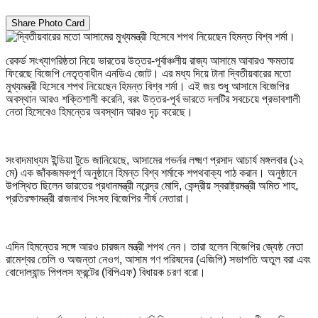
Share Photo Card
রেকর্ড সংখ্যাগরিষ্ঠতা নিয়ে ভারতের উত্তর-পূর্বাঞ্চলীয় রাজ্য আসামে আবারও ক্ষমতায়
ফিরেছে বিজেপি নেতৃত্বাধীন এনডিএ জোট। এর মধ্য দিয়ে টানা দ্বিতীয়বারের মতো
মুখ্যমন্ত্রী হিসেবে শপথ নিয়েছেন হিমন্ত বিশ্ব শর্মা। এই জয় শুধু আসামে বিজেপির
অবস্থান আরও শক্তিশালী করেনি, বরং উত্তর-পূর্ব ভারতে দলটির সবচেয়ে প্রভাবশালী
নেতা হিসেবেও হিমন্তের অবস্থান আরও দৃঢ় করেছে।
সংবাদমাধ্যম ইন্ডিয়া টুডে জানিয়েছে, আসামের গভর্নর লক্ষ্মণ প্রসাদ আচার্য মঙ্গলবার (১২
মে) এক জাঁকজমকপূর্ণ অনুষ্ঠানে হিমন্ত বিশ্ব শর্মাকে শপথবাক্য পাঠ করান। অনুষ্ঠানে
উপস্থিত ছিলেন ভারতের প্রধানমন্ত্রী নরেন্দ্র মোদি, কেন্দ্রীয় স্বরাষ্ট্রমন্ত্রী অমিত শাহ,
প্রতিরক্ষামন্ত্রী রাজনাথ সিংসহ বিজেপির শীর্ষ নেতারা।
এদিন হিমন্তের সঙ্গে আরও চারজন মন্ত্রী শপথ নেন। তারা হলেন বিজেপির জ্যেষ্ঠ নেতা
রামেশ্বর তেলি ও অজন্তা নেওগ, আসাম গণ পরিষদের (এজিপি) সভাপতি অতুল বরা এবং
বোদোল্যান্ড পিপলস ফ্রন্টের (বিপিএফ) বিধায়ক চরণ বরো।