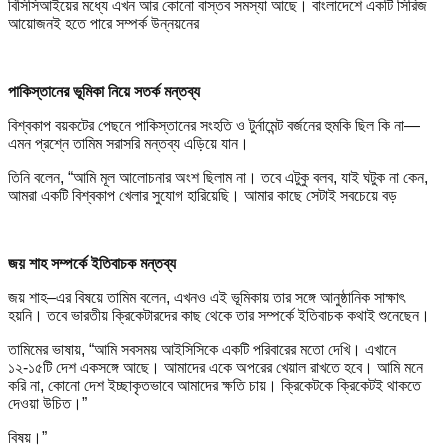
বিসিসিআইয়ের মধ্যে এখন আর কোনো বাস্তব সমস্যা আছে। বাংলাদেশে একটি সিরিজ
আয়োজনই হতে পারে সম্পর্ক উন্নয়নের
পাকিস্তানের ভূমিকা নিয়ে সতর্ক মন্তব্য
বিশ্বকাপ বয়কটের পেছনে পাকিস্তানের সংহতি ও টুর্নামেন্ট বর্জনের হুমকি ছিল কি না—
এমন প্রশ্নে তামিম সরাসরি মন্তব্য এড়িয়ে যান।
তিনি বলেন, “আমি মূল আলোচনার অংশ ছিলাম না। তবে এটুকু বলব, যাই ঘটুক না কেন,
আমরা একটি বিশ্বকাপ খেলার সুযোগ হারিয়েছি। আমার কাছে সেটাই সবচেয়ে বড়
জয় শাহ সম্পর্কে ইতিবাচক মন্তব্য
জয় শাহ–এর বিষয়ে তামিম বলেন, এখনও এই ভূমিকায় তার সঙ্গে আনুষ্ঠানিক সাক্ষাৎ
হয়নি। তবে ভারতীয় ক্রিকেটারদের কাছ থেকে তার সম্পর্কে ইতিবাচক কথাই শুনেছেন।
তামিমের ভাষায়, “আমি সবসময় আইসিসিকে একটি পরিবারের মতো দেখি। এখানে
১২-১৫টি দেশ একসঙ্গে আছে। আমাদের একে অপরের খেয়াল রাখতে হবে। আমি মনে
করি না, কোনো দেশ ইচ্ছাকৃতভাবে আমাদের ক্ষতি চায়। ক্রিকেটকে ক্রিকেটই থাকতে
দেওয়া উচিত।”
বিষয়।”