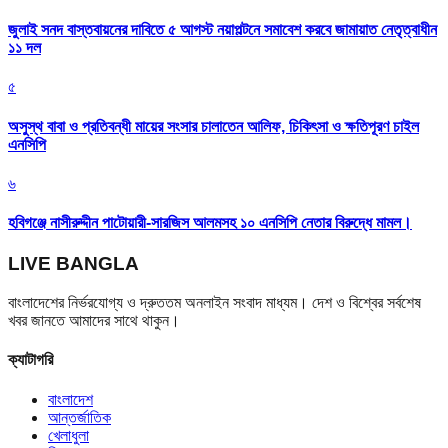
জুলাই সনদ বাস্তবায়নের দাবিতে ৫ আগস্ট নয়াপল্টনে সমাবেশ করবে জামায়াত নেতৃত্বাধীন
১১ দল
৫
অসুস্থ বাবা ও প্রতিবন্ধী মায়ের সংসার চালাতেন আলিফ, চিকিৎসা ও ক্ষতিপূরণ চাইল
এনসিপি
৬
হবিগঞ্জে নাসীরুদ্দীন পাটোয়ারী-সারজিস আলমসহ ১০ এনসিপি নেতার বিরুদ্ধে মামল।
LIVE BANGLA
বাংলাদেশের নির্ভরযোগ্য ও দ্রুততম অনলাইন সংবাদ মাধ্যম। দেশ ও বিশ্বের সর্বশেষ
খবর জানতে আমাদের সাথে থাকুন।
ক্যাটাগরি
বাংলাদেশ
আন্তর্জাতিক
খেলাধুলা