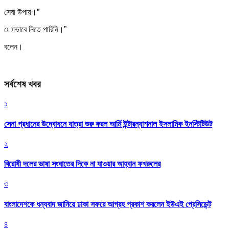
সেরা উপায়।”
োভাবে নিতে পারিনি।”
বলেন।
সর্বশেষ খবর
১
সেনা প্রধানের উদ্বোধনে যাত্রা শুরু করল আর্মি ইন্টারন্যাশনাল ইসলামিক ইনস্টিটিউট
২
বিরোধী দলের ভাষা সংঘাতের দিকে না যাওয়ার আহ্বান ফখরুলের
৩
বাংলাদেশকে ধন্যবাদ জানিয়ে ঢাকা সফরে আগ্রহ প্রকাশ করলেন ইউএই প্রেসিডেন্ট
৪