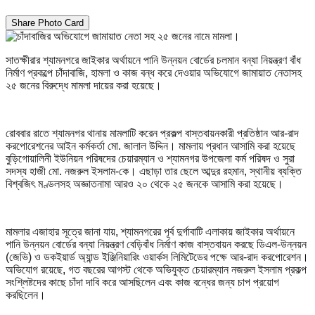
Share Photo Card
সাতক্ষীরার শ্যামনগরে জাইকার অর্থায়নে পানি উন্নয়ন বোর্ডের চলমান বন্যা নিয়ন্ত্রণ বাঁধ
নির্মাণ প্রকল্পে চাঁদাবাজি, হামলা ও কাজ বন্ধ করে দেওয়ার অভিযোগে জামায়াত নেতাসহ
২৫ জনের বিরুদ্ধে মামলা দায়ের করা হয়েছে।
রোববার রাতে শ্যামনগর থানায় মামলাটি করেন প্রকল্প বাস্তবায়নকারী প্রতিষ্ঠান আর-রাদ
করপোরেশনের আইন কর্মকর্তা মো. জালাল উদ্দিন। মামলায় প্রধান আসামি করা হয়েছে
বুড়িগোয়ালিনী ইউনিয়ন পরিষদের চেয়ারম্যান ও শ্যামনগর উপজেলা কর্ম পরিষদ ও সুরা
সদস্য হাজী মো. নজরুল ইসলাম-কে। এছাড়া তার ছেলে আব্দুর রহমান, স্থানীয় ব্যক্তি
বিশ্বজিৎ মণ্ডলসহ অজ্ঞাতনামা আরও ২০ থেকে ২৫ জনকে আসামি করা হয়েছে।
মামলার এজাহার সূত্রে জানা যায়, শ্যামনগরের পূর্ব দুর্গাবাটি এলাকায় জাইকার অর্থায়নে
পানি উন্নয়ন বোর্ডের বন্যা নিয়ন্ত্রণ বেড়িবাঁধ নির্মাণ কাজ বাস্তবায়ন করছে ডিএল-উন্নয়ন
(জেভি) ও ডকইয়ার্ড অ্যান্ড ইঞ্জিনিয়ারিং ওয়ার্কস লিমিটেডের পক্ষে আর-রাদ করপোরেশন।
অভিযোগ রয়েছে, গত বছরের আগস্ট থেকে অভিযুক্ত চেয়ারম্যান নজরুল ইসলাম প্রকল্প
সংশ্লিষ্টদের কাছে চাঁদা দাবি করে আসছিলেন এবং কাজ বন্ধের জন্য চাপ প্রয়োগ
করছিলেন।