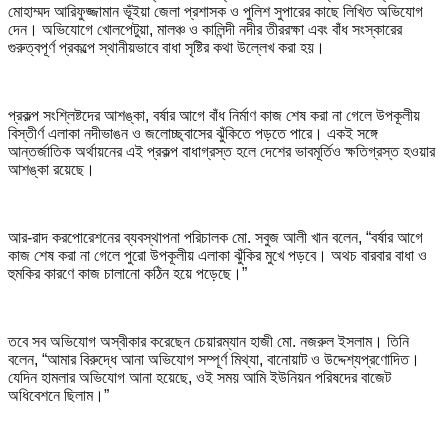
মোহাম্মদ আরিফুজ্জামান ভূঁইয়া জেলা প্রশাসক ও পুলিশ সুপারের কাছে লিখিত অভিযোগ
দেন। অভিযোগে খোলপেটুয়া, মালঞ্চ ও কালিন্দী নদীর তীররক্ষা এবং বাঁধ সংস্কারের
গুরুত্বপূর্ণ প্রকল্পে স্থানীয়ভাবে বাধা সৃষ্টির কথা উল্লেখ করা হয়।
প্রকল্প সংশ্লিষ্টদের আশঙ্কা, বর্ষার আগে বাঁধ নির্মাণ কাজ শেষ করা না গেলে উপকূলীয়
বিস্তীর্ণ এলাকা নদীভাঙন ও জলোচ্ছ্বাসের ঝুঁকিতে পড়তে পারে। একই সঙ্গে
আন্তর্জাতিক অর্থায়নের এই প্রকল্প বাধাগ্রস্ত হলে দেশের ভাবমূর্তিও ক্ষতিগ্রস্ত হওয়ার
আশঙ্কা রয়েছে।
আর-রাদ করপোরেশনের ব্যবস্থাপনা পরিচালক মো. সবুজ আলী খান বলেন, “বর্ষার আগে
কাজ শেষ করা না গেলে পুরো উপকূলীয় এলাকা ঝুঁকির মুখে পড়বে। অথচ বারবার বাধা ও
হুমকির কারণে কাজ চালানো কঠিন হয়ে পড়েছে।”
তবে সব অভিযোগ অস্বীকার করেছেন চেয়ারম্যান হাজী মো. নজরুল ইসলাম। তিনি
বলেন, “আমার বিরুদ্ধে আনা অভিযোগ সম্পূর্ণ মিথ্যা, বানোয়াট ও উদ্দেশ্যপ্রণোদিত।
যেদিন হামলার অভিযোগ আনা হয়েছে, ওই সময় আমি ইউনিয়ন পরিষদের বাজেট
অধিবেশনে ছিলাম।”