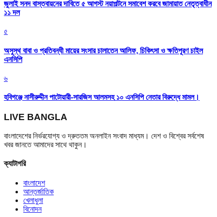
জুলাই সনদ বাস্তবায়নের দাবিতে ৫ আগস্ট নয়াপল্টনে সমাবেশ করবে জামায়াত নেতৃত্বাধীন
১১ দল
৫
অসুস্থ বাবা ও প্রতিবন্ধী মায়ের সংসার চালাতেন আলিফ, চিকিৎসা ও ক্ষতিপূরণ চাইল
এনসিপি
৬
হবিগঞ্জে নাসীরুদ্দীন পাটোয়ারী-সারজিস আলমসহ ১০ এনসিপি নেতার বিরুদ্ধে মামল।
LIVE BANGLA
বাংলাদেশের নির্ভরযোগ্য ও দ্রুততম অনলাইন সংবাদ মাধ্যম। দেশ ও বিশ্বের সর্বশেষ
খবর জানতে আমাদের সাথে থাকুন।
ক্যাটাগরি
বাংলাদেশ
আন্তর্জাতিক
খেলাধুলা
বিনোদন