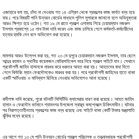
এজাহারে বলা হয়, চাঁদা না দেওয়ায় গত ১৪ এপ্রিল থেকে প্রকল্পের কাজ কার্যত বন্ধ হয়ে
যায়। পরে বিষয়টি পানি উন্নয়ন বোর্ডের মাধ্যমে পুলিশ সুপারকে জানানো হলে অভিযুক্তরা
আরও ক্ষিপ্ত হয়ে ওঠেন। গত ১৯ মে রাতে প্রকল্প এলাকায় গিয়ে চেয়ারম্যান নজরুল
ইসলাম প্রকাশ্যে ১৫ লাখ টাকা দাবি করেন এবং কাজ চালিয়ে গেলে কর্মকর্তা-কর্মচারীদের
হত্যার হুমকি দেন বলে অভিযোগ করা হয়েছে।
মামলায় আরও উল্লেখ করা হয়, গত ২৩ মে দুপুরে চেয়ারম্যান নজরুল ইসলাম, তার ছেলে
আব্দুর রহমান ও স্থানীয় কয়েকজন মোটরসাইকেল বহর নিয়ে প্রকল্প সাইটে যান। সেখানে
প্রকৌশলী জাহিদ হাসানকে মারধর করে গুরুতর আহত করা হয়। আহতদের বাধা দিতে
গেলে কিউরিং ম্যান ফেরদৌসকেও মারধর করা হয়। পরে প্রকৌশলী জাহিদের হাতে থাকা
একটি স্মার্টওয়াচ ও মানিব্যাগ ছিনিয়ে নেওয়ার অভিযোগও আনা হয়েছে।
বাদীপক্ষ দাবি করেছে, পুরো ঘটনাটি সিসিটিভি ক্যামেরায় ধারণ করা রয়েছে। আহত জাহিদ
হাসান ও ফেরদৌস বর্তমানে শ্যামনগর উপজেলা স্বাস্থ্য কমপ্লেক্সে চিকিৎসাধীন। ঘটনার
পর নিরাপত্তাহীনতায় প্রকল্পের কাজ বন্ধ রয়েছে এবং সাইটে থাকা কোটি টাকার যন্ত্রপাতি
ঝুঁকির মধ্যে রয়েছে।
এর আগে গত ১৩ মে পানি উন্নয়ন বোর্ডের প্রকল্প পরিচালক ও তত্ত্বাবধায়ক প্রকৌশলী