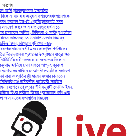
সর্বশেষ
আর্মি ইন্টারন্যাশনাল ইসলামিক
িকে না যাওয়ার আহ্বান ফখরুলের
বাংলাদেশকে
াশ করলেন ইউএই প্রেসিডেন্ট
জুলাই সনদ
সমাবেশ করবে জামায়াত নেতৃত্বাধীন ১১
ার চালাতেন আলিফ, চিকিৎসা ও ক্ষতিপূরণ চাইল
সারজিস আলমসহ ১০ এনসিপি নেতার বিরুদ্ধে
েভিড ইমন, চট্টগ্রাম পুলিশের কাছে
ের প্রলোভনে ধর্ষণ এবং জোরপূর্বক গর্ভপাতের
বিরুদ্ধে
সেনা প্রধানের উদ্বোধনে যাত্রা শুরু
িটিউট
বিরোধী দলের ভাষা সংঘাতের দিকে না
যবাদ জানিয়ে ঢাকা সফরে আগ্রহ প্রকাশ
্তবায়নের দাবিতে ৫ আগস্ট নয়াপল্টনে সমাবেশ
 বাবা ও প্রতিবন্ধী মায়ের সংসার চালাতেন
পি
হবিগঞ্জে নাসীরুদ্দীন পাটোয়ারী-সারজিস
মল।
যশোরে গ্রেপ্তার শীর্ষ সন্ত্রাসী ডেভিড ইমন,
লীতে বিধবা নারীকে বিয়ের প্রলোভনে ধর্ষণ এবং
ামায়াতের সভাপতির বিরুদ্ধে