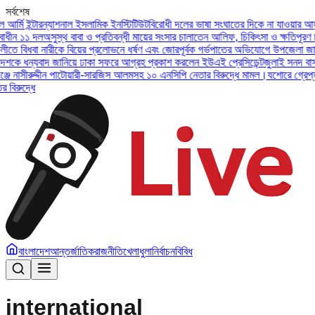
সর্বশেষ
ের ভাষা সংঘাতের দিকে না যাওয়ার আহ্বান ফখরুলের
বাংলাদেশকে ধন্যবাদ জানিয়ে ঢাকা সফর
চালাতেন আলিফ, চিকিৎসা ও ক্ষতিপূরণ চাইল এনসিপি
হবিগঞ্জে নাসীরুদ্দীন পাটোয়ারী-সারজিস
ূর্বক গর্ভপাতের অভিযোগে উপজেলা জামায়াতের সভাপতির বিরুদ্ধে
সেনা প্রধানের উদ্বোধনে যাত
েন ইউএই প্রেসিডেন্ট
জুলাই সনদ বাস্তবায়নের দাবিতে ৫ আগস্ট নয়াপল্টনে সমাবেশ করবে জা
 নেতার বিরুদ্ধে মামল।
যশোরে গ্রেপ্তার শীর্ষ সন্ত্রাসী ডেভিড ইমন, চট্টগ্রাম পুলিশের কাছে 
বাংলাদেশ
আন্তর্জাতিক
রাজনীতি
খেলাধুলা
নির্বাচন
বিবিধ
international