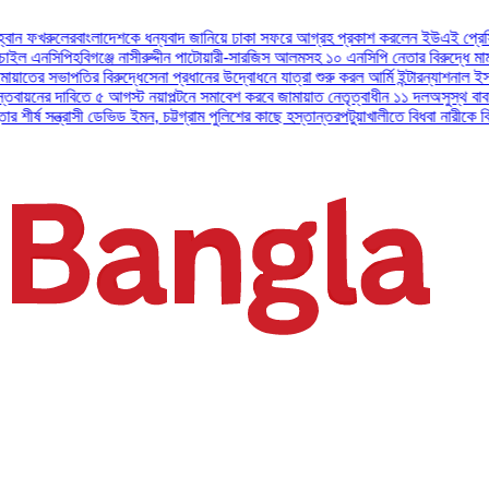
ে আগ্রহ প্রকাশ করলেন ইউএই প্রেসিডেন্ট
জুলাই সনদ বাস্তবায়নের দাবিতে ৫ আগস্ট
 আলমসহ ১০ এনসিপি নেতার বিরুদ্ধে মামল।
যশোরে গ্রেপ্তার শীর্ষ সন্ত্রাসী ডেভিড ইমন,
্রা শুরু করল আর্মি ইন্টারন্যাশনাল ইসলামিক ইনস্টিটিউট
বিরোধী দলের ভাষা সংঘাতের
মায়াত নেতৃত্বাধীন ১১ দল
অসুস্থ বাবা ও প্রতিবন্ধী মায়ের সংসার চালাতেন আলিফ,
হস্তান্তর
পটুয়াখালীতে বিধবা নারীকে বিয়ের প্রলোভনে ধর্ষণ এবং জোরপূর্বক গর্ভপাতের