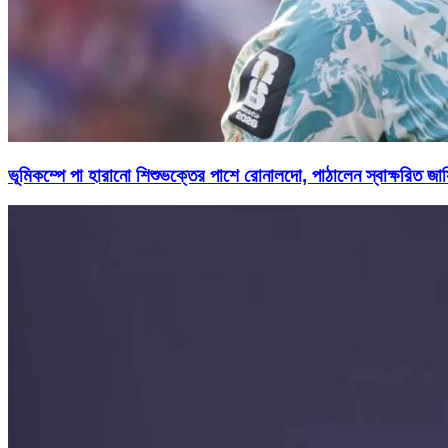
ভূমিকম্পে পা হারানো শিশুভক্তের পাশে রোনালদো, পাঠালেন স্বাক্ষরিত জার্স