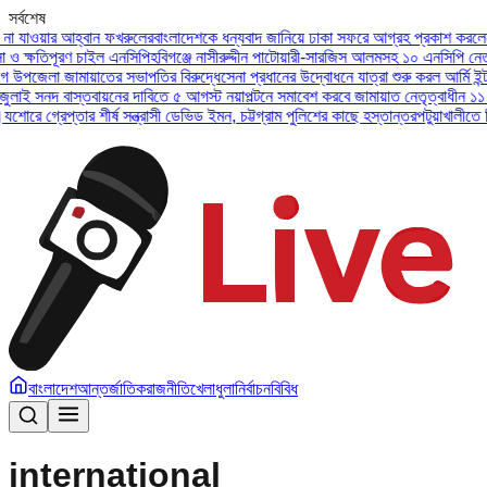
সর্বশেষ
াওয়ার আহ্বান ফখরুলের
বাংলাদেশকে ধন্যবাদ জানিয়ে ঢাকা সফরে আগ্রহ প্রকাশ করলেন ইউএই
্ষতিপূরণ চাইল এনসিপি
হবিগঞ্জে নাসীরুদ্দীন পাটোয়ারী-সারজিস আলমসহ ১০ এনসিপি নেতার বি
পজেলা জামায়াতের সভাপতির বিরুদ্ধে
সেনা প্রধানের উদ্বোধনে যাত্রা শুরু করল আর্মি ইন্টারন
 সনদ বাস্তবায়নের দাবিতে ৫ আগস্ট নয়াপল্টনে সমাবেশ করবে জামায়াত নেতৃত্বাধীন ১১ দল
অস
 গ্রেপ্তার শীর্ষ সন্ত্রাসী ডেভিড ইমন, চট্টগ্রাম পুলিশের কাছে হস্তান্তর
পটুয়াখালীতে বিধবা
বাংলাদেশ
আন্তর্জাতিক
রাজনীতি
খেলাধুলা
নির্বাচন
বিবিধ
international