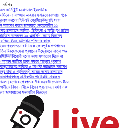
সর্বশেষ
ল আর্মি ইন্টারন্যাশনাল ইসলামিক
দিকে না যাওয়ার আহ্বান ফখরুলের
বাংলাদেশকে
কাশ করলেন ইউএই প্রেসিডেন্ট
জুলাই সনদ
ে সমাবেশ করবে জামায়াত নেতৃত্বাধীন ১১
সার চালাতেন আলিফ, চিকিৎসা ও ক্ষতিপূরণ চাইল
-সারজিস আলমসহ ১০ এনসিপি নেতার বিরুদ্ধে
 ডেভিড ইমন, চট্টগ্রাম পুলিশের কাছে
য়ের প্রলোভনে ধর্ষণ এবং জোরপূর্বক গর্ভপাতের
 বিরুদ্ধে
সেনা প্রধানের উদ্বোধনে যাত্রা শুরু
টিটিউট
বিরোধী দলের ভাষা সংঘাতের দিকে না
ন্যবাদ জানিয়ে ঢাকা সফরে আগ্রহ প্রকাশ
স্তবায়নের দাবিতে ৫ আগস্ট নয়াপল্টনে সমাবেশ
থ বাবা ও প্রতিবন্ধী মায়ের সংসার চালাতেন
সিপি
হবিগঞ্জে নাসীরুদ্দীন পাটোয়ারী-সারজিস
ামল।
যশোরে গ্রেপ্তার শীর্ষ সন্ত্রাসী ডেভিড ইমন,
খালীতে বিধবা নারীকে বিয়ের প্রলোভনে ধর্ষণ এবং
 জামায়াতের সভাপতির বিরুদ্ধে